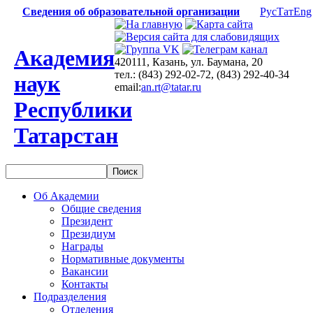
Сведения об образовательной организации
Рус
Тат
Eng
Академия
420111, Казань, ул. Баумана, 20
тел.: (843) 292-02-72, (843) 292-40-34
наук
email:
an.rt@tatar.ru
Республики
Татарстан
Об Академии
Общие сведения
Президент
Президиум
Награды
Нормативные документы
Вакансии
Контакты
Подразделения
Отделения