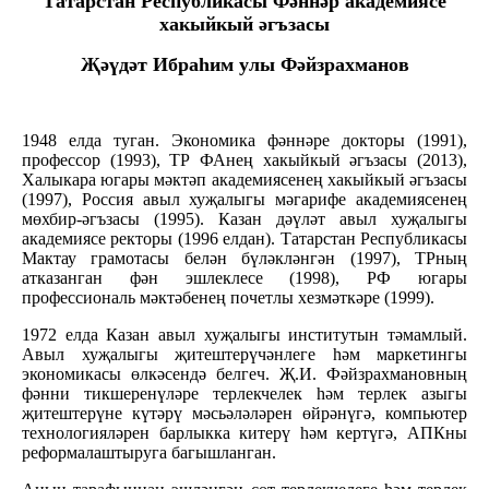
Татарстан Республикасы Фәннәр академиясе
хакыйкый әгъзасы
Җәүдәт Ибраһим улы Фәйзрахманов
1948 елда туган. Экономика фәннәре докторы (1991),
профессор (1993), ТР ФАнең хакыйкый әгъзасы (2013),
Халыкара югары мәктәп академиясенең хакыйкый әгъзасы
(1997), Россия авыл хуҗалыгы мәгарифе академиясенең
мөхбир-әгъзасы (1995). Казан дәүләт авыл хуҗалыгы
академиясе ректоры (1996 елдан). Татарстан Республикасы
Мактау грамотасы белән бүләкләнгән (1997), ТРның
атказанган фән эшлеклесе (1998), РФ югары
профессиональ мәктәбенең почетлы хезмәткәре (1999).
1972 елда Казан авыл хуҗалыгы институтын тәмамлый.
Авыл хуҗалыгы җитештерүчәнлеге һәм маркетингы
экономикасы өлкәсендә белгеч. Җ.И. Фәйзрахмановның
фәнни тикшеренүләре терлекчелек һәм терлек азыгы
җитештерүне күтәрү мәсьәләләрен өйрәнүгә, компьютер
технологияләрен барлыкка китерү һәм кертүгә, АПКны
реформалаштыруга багышланган.