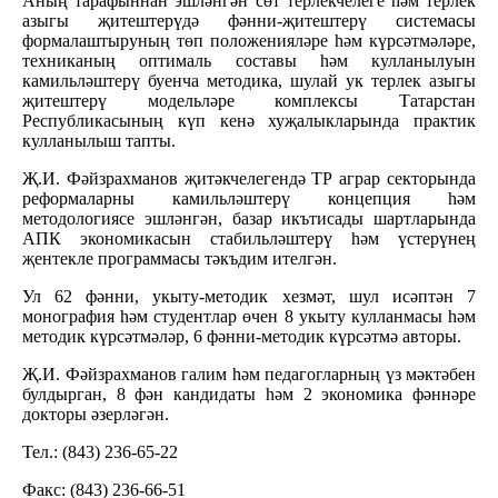
Аның тарафыннан эшләнгән сөт терлекчелеге һәм терлек
азыгы җитештерүдә фәнни-җитештерү системасы
формалаштыруның төп положенияләре һәм күрсәтмәләре,
техниканың оптималь составы һәм кулланылуын
камильләштерү буенча методика, шулай ук терлек азыгы
җитештерү модельләре комплексы Татарстан
Республикасының күп кенә хуҗалыкларында практик
кулланылыш тапты.
Җ.И. Фәйзрахманов җитәкчелегендә ТР аграр секторында
реформаларны камильләштерү концепция һәм
методологиясе эшләнгән, базар икътисады шартларында
АПК экономикасын стабильләштерү һәм үстерүнең
җентекле программасы тәкъдим ителгән.
Ул 62 фәнни, укыту-методик хезмәт, шул исәптән 7
монография һәм студентлар өчен 8 укыту кулланмасы һәм
методик күрсәтмәләр, 6 фәнни-методик күрсәтмә авторы.
Җ.И. Фәйзрахманов галим һәм педагогларның үз мәктәбен
булдырган, 8 фән кандидаты һәм 2 экономика фәннәре
докторы әзерләгән.
Тел.: (843) 236-65-22
Факс: (843) 236-66-51