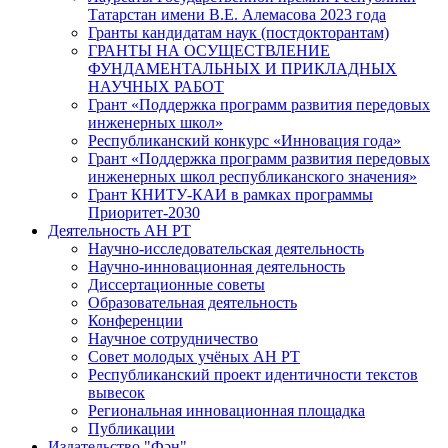
Татарстан имени В.Е. Алемасова 2023 года
Гранты кандидатам наук (постдокторантам)
ГРАНТЫ НА ОСУЩЕСТВЛЕНИЕ
ФУНДАМЕНТАЛЬНЫХ И ПРИКЛАДНЫХ
НАУЧНЫХ РАБОТ
Грант «Поддержка программ развития передовых
инженерных школ»
Республиканский конкурс «Инновация года»
Грант «Поддержка программ развития передовых
инженерных школ республиканского значения»
Грант КНИТУ-КАИ в рамках программы
Приоритет-2030
Деятельность АН РТ
Научно-исследовательская деятельность
Научно-инновационная деятельность
Диссертационные советы
Образовательная деятельность
Конференции
Научное сотрудничество
Совет молодых учёных АН РТ
Республиканский проект идентичности текстов
вывесок
Региональная инновационная площадка
Публикации
Издательство "Фән"