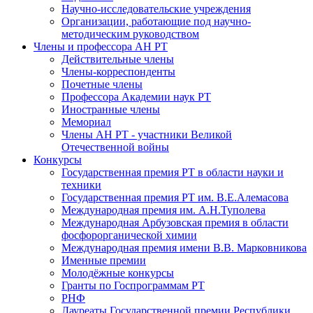
Научно-исследовательские учреждения
Организации, работающие под научно-
методическим руководством
Члены и профессора АН РТ
Действительные члены
Члены-корреспонденты
Почетные члены
Профессора Академии наук РТ
Иностранные члены
Мемориал
Члены АН РТ - участники Великой
Отечественной войны
Конкурсы
Государственная премия РТ в области науки и
техники
Государственная премия РТ им. В.Е.Алемасова
Международная премия им. А.Н.Туполева
Международная Арбузовская премия в области
фосфорорганической химии
Международная премия имени В.В. Марковникова
Именные премии
Молодёжные конкурсы
Гранты по Госпрограммам РТ
РНФ
Лауреаты Государственной премии Республики