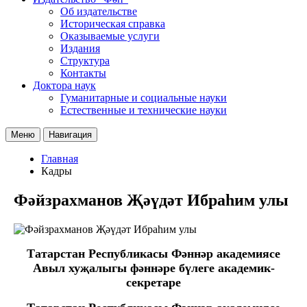
Об издательстве
Историческая справка
Оказываемые услуги
Издания
Структура
Контакты
Доктора наук
Гуманитарные и социальные науки
Естественные и технические науки
Меню
Навигация
Главная
Кадры
Фәйзрахманов Җәүдәт Ибраһим улы
Татарстан Республикасы Фәннәр академиясе
Авыл хуҗалыгы фәннәре бүлеге академик-
секретаре