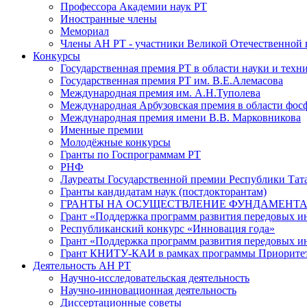
Профессора Академии наук РТ
Иностранные члены
Мемориал
Члены АН РТ - участники Великой Отечественной
Конкурсы
Государственная премия РТ в области науки и техн
Государственная премия РТ им. В.Е.Алемасова
Международная премия им. А.Н.Туполева
Международная Арбузовская премия в области фос
Международная премия имени В.В. Марковникова
Именные премии
Молодёжные конкурсы
Гранты по Госпрограммам РТ
РНФ
Лауреаты Государственной премии Республики Тата
Гранты кандидатам наук (постдокторантам)
ГРАНТЫ НА ОСУЩЕСТВЛЕНИЕ ФУНДАМЕНТА
Грант «Поддержка программ развития передовых 
Республиканский конкурс «Инновация года»
Грант «Поддержка программ развития передовых и
Грант КНИТУ-КАИ в рамках программы Приорите
Деятельность АН РТ
Научно-исследовательская деятельность
Научно-инновационная деятельность
Диссертационные советы