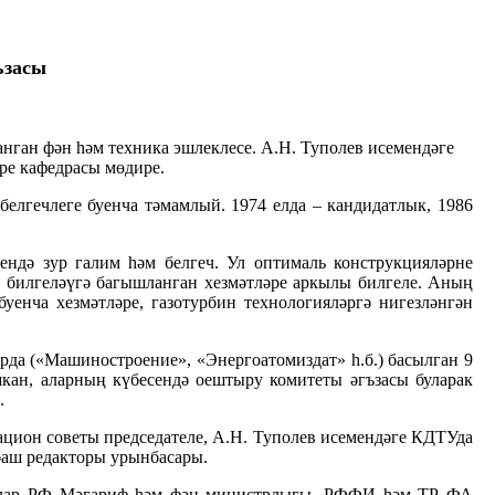
ъзасы
анган фән һәм техника эшлеклесе. А.Н. Туполев исемендәге
ре кафедрасы мөдире.
елгечлеге буенча тәмамлый. 1974 елда – кандидатлык, 1986
ндә зур галим һәм белгеч. Ул оптималь конструкцияләрне
ы билгеләүгә багышланган хезмәтләре аркылы билгеле. Аның
енча хезмәтләре, газотурбин технологияләргә нигезләнгән
да («Машиностроение», «Энергоатомиздат» һ.б.) басылган 9
шкан, аларның күбесендә оештыру комитеты әгъзасы буларак
.
цион советы председателе, А.Н. Туполев исемендәге КДТУда
баш редакторы урынбасары.
ырлар РФ Мәгариф һәм фән министрлыгы, РФФИ һәм ТР ФА