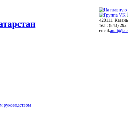
420111, Казань
атарстан
тел.: (843) 292
email:
an.rt@tata
м руководством