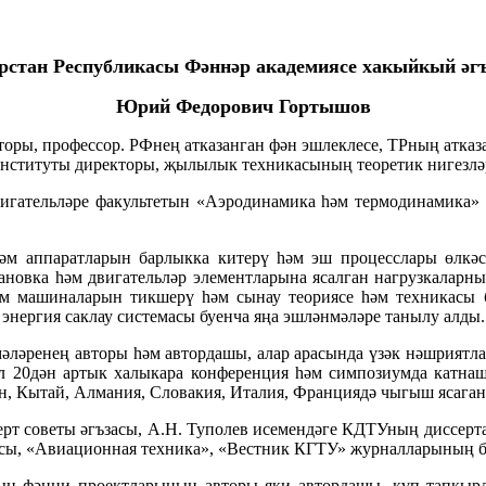
рстан Республикасы Фәннәр академиясе хакыйкый әг
Юрий Федорович Гортышов
кторы, профессор. РФнең атказанган фән эшлеклесе, ТРның атказ
институты директоры, җылылык техникасының теоретик нигезлә
игательләре факультетын «Аэродинамика һәм термодинамика» б
әм аппаратларын барлыкка китерү һәм эш процесслары өлкәсе
тановка һәм двигательләр элементларына ясалган нагрузкаларн
м машиналарын тикшерү һәм сынау теориясе һәм техникасы бу
энергия саклау системасы буенча яңа эшләнмәләре танылу алды.
ләренең авторы һәм автордашы, алар арасында үзәк нәшриятлар
 Ул 20дән артык халыкара конференция һәм симпозиумда катна
ан, Кытай, Алмания, Словакия, Италия, Франциядә чыгыш ясаган
рт советы әгъзасы, А.Н. Туполев исемендәге КДТУның диссерта
асы, «Авиационная техника», «Вестник КГТУ» журналларының 
ның фәнни проектларының авторы яки автордашы, күп тапк