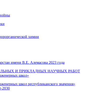
 войны
ики
форорганической химии
рстан имени В.Е. Алемасова 2023 года
ЛЬНЫХ И ПРИКЛАДНЫХ НАУЧНЫХ РАБОТ
инженерных школ»
нженерных школ республиканского значения»
т-2030