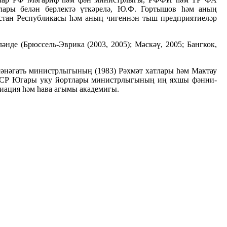
лары белән берлектә үткәрелә, Ю.Ф. Гортышов һәм аның
рстан Республикасы һәм аның чигеннән тыш предприятиеләр
де (Брюссель-Эврика (2003, 2005); Мәскәү, 2005; Бангкок,
сәнәгать министрлыгының (1983) Рәхмәт хатлары һәм Мактау
, СССР Югары уку йортлары министрлыгының иң яхшы фәнни-
виация һәм һава агымы академигы.