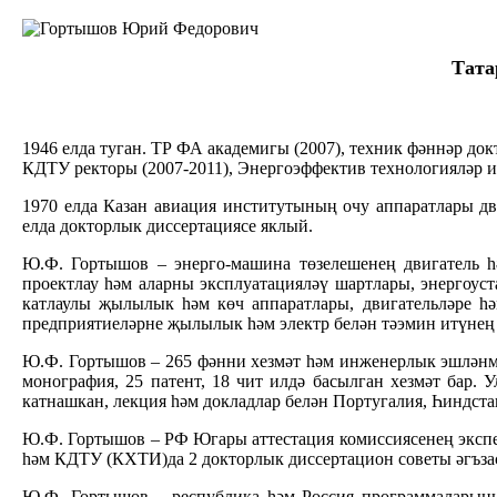
Тата
1946 елда туган. ТР ФА академигы (2007), техник фәннәр до
КДТУ ректоры (2007-2011), Энергоэффектив технологияләр 
1970 елда Казан авиация институтының очу аппаратлары дв
елда докторлык диссертациясе яклый.
Ю.Ф. Гортышов – энерго-машина төзелешенең двигатель һ
проектлау һәм аларны эксплуатацияләү шартлары, энергоус
катлаулы җылылык һәм көч аппаратлары, двигательләре һә
предприятиеләрне җылылык һәм электр белән тәэмин итүнең 
Ю.Ф. Гортышов – 265 фәнни хезмәт һәм инженерлык эшләнмә
монография, 25 патент, 18 чит илдә басылган хезмәт бар.
катнашкан, лекция һәм докладлар белән Португалия, Һиндст
Ю.Ф. Гортышов – РФ Югары аттестация комиссиясенең экспе
һәм КДТУ (КХТИ)да 2 докторлык диссертацион советы әгъз
Ю.Ф. Гортышов – республика һәм Россия программалары