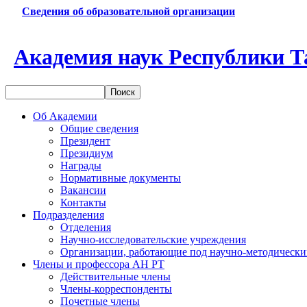
Сведения об образовательной организации
Академия наук Республики Т
Об Академии
Общие сведения
Президент
Президиум
Награды
Нормативные документы
Вакансии
Контакты
Подразделения
Отделения
Научно-исследовательские учреждения
Организации, работающие под научно-методически
Члены и профессора АН РТ
Действительные члены
Члены-корреспонденты
Почетные члены