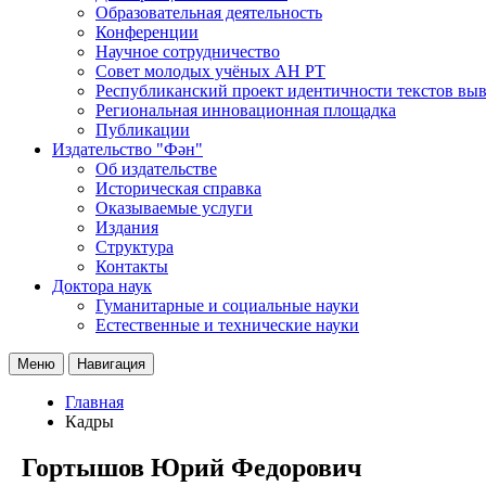
Образовательная деятельность
Конференции
Научное сотрудничество
Совет молодых учёных АН РТ
Республиканский проект идентичности текстов вы
Региональная инновационная площадка
Публикации
Издательство "Фән"
Об издательстве
Историческая справка
Оказываемые услуги
Издания
Структура
Контакты
Доктора наук
Гуманитарные и социальные науки
Естественные и технические науки
Меню
Навигация
Главная
Кадры
Гортышов Юрий Федорович