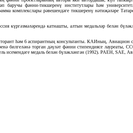
дәп баручы фәнни-тикшеренү институтлары һәм университет
рамма комплекслары рәвешендәге тикшеренү нәтиҗәләре Тата
я күргәзмәләрендә катнашты, алтын медальләр белән бүләклән
окторант һәм 6 аспирантның консультанты. КАИның, Авиацион 
әренә билгеләнә торган дәүләт фәнни стипендиясе лауреаты
ель исемендәге медаль белән бүләкләнгән (1992). PAEH, SAE, А