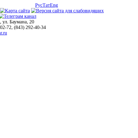
Рус
Тат
Eng
, ул. Баумана, 20
-02-72, (843) 292-40-34
r.ru