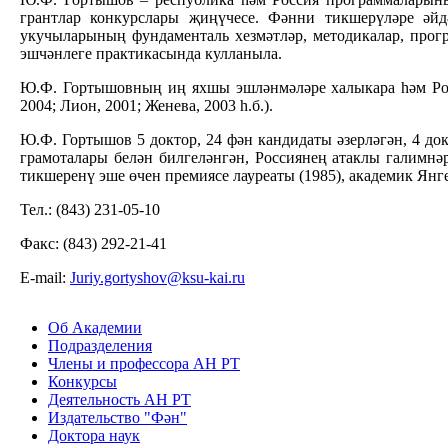
грантлар конкурслары җиңүчесе. Фәнни тикшерүләре әй
укучыларының фундаменталь хезмәтләр, методикалар, прог
эшчәнлеге практикасында кулланыла.
Ю.Ф. Гортышовның иң яхшы эшләнмәләре халыкара һәм Росси
2004; Лион, 2001; Женева, 2003 һ.б.).
Ю.Ф. Гортышов 5 доктор, 24 фән кандидаты әзерләгән, 4 д
грамоталары белән билгеләнгән, Россиянең атаклы галимн
тикшеренү эше өчен премиясе лауреаты (1985), академик Янг
Тел.: (843) 231-05-10
Факс: (843) 292-21-41
Е-mail:
Juriy.gortyshov@ksu-kai.ru
Об Академии
Подразделения
Члены и профессора АН РТ
Конкурсы
Деятельность АН РТ
Издательство "Фән"
Доктора наук