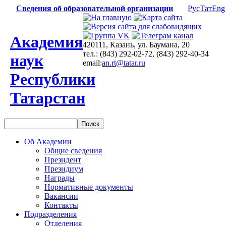
Сведения об образовательной организации
Рус
Тат
Eng
Академия
420111, Казань, ул. Баумана, 20
тел.: (843) 292-02-72, (843) 292-40-34
наук
email:
an.rt@tatar.ru
Республики
Татарстан
Об Академии
Общие сведения
Президент
Президиум
Награды
Нормативные документы
Вакансии
Контакты
Подразделения
Отделения