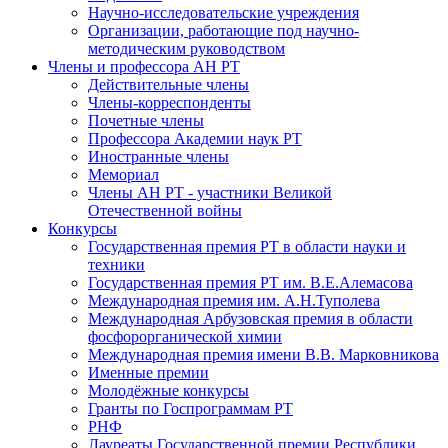
Научно-исследовательские учреждения
Организации, работающие под научно-
методическим руководством
Члены и профессора АН РТ
Действительные члены
Члены-корреспонденты
Почетные члены
Профессора Академии наук РТ
Иностранные члены
Мемориал
Члены АН РТ - участники Великой
Отечественной войны
Конкурсы
Государственная премия РТ в области науки и
техники
Государственная премия РТ им. В.Е.Алемасова
Международная премия им. А.Н.Туполева
Международная Арбузовская премия в области
фосфорорганической химии
Международная премия имени В.В. Марковникова
Именные премии
Молодёжные конкурсы
Гранты по Госпрограммам РТ
РНФ
Лауреаты Государственной премии Республики