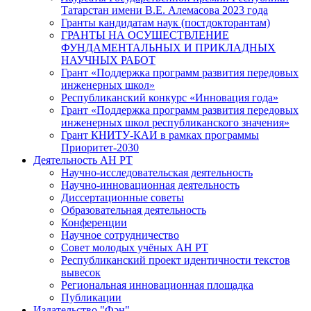
Татарстан имени В.Е. Алемасова 2023 года
Гранты кандидатам наук (постдокторантам)
ГРАНТЫ НА ОСУЩЕСТВЛЕНИЕ
ФУНДАМЕНТАЛЬНЫХ И ПРИКЛАДНЫХ
НАУЧНЫХ РАБОТ
Грант «Поддержка программ развития передовых
инженерных школ»
Республиканский конкурс «Инновация года»
Грант «Поддержка программ развития передовых
инженерных школ республиканского значения»
Грант КНИТУ-КАИ в рамках программы
Приоритет-2030
Деятельность АН РТ
Научно-исследовательская деятельность
Научно-инновационная деятельность
Диссертационные советы
Образовательная деятельность
Конференции
Научное сотрудничество
Совет молодых учёных АН РТ
Республиканский проект идентичности текстов
вывесок
Региональная инновационная площадка
Публикации
Издательство "Фән"