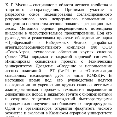
Х. Г. Мусин – специалист в области лесного хозяйства и
защитного лесоразведения. Принимал участие в
разработке основ моделирования сбалансированного
рекреационного леса непрерывного пользования и
концепции постоянства лесопользования в рекреационных
лесах. Методики оценки рекреационного потенциала
внедрены в лесоустроительное проектирование. Под его
руководством реализованы проекты: обследование парка
«Прибрежный» в Набережных Челнах, разработка
агрогидролесомелиоративного комплекса для ООО
«Союз-Агро», технология облесения крутых склонов
(более 12%) породами с закрытой корневой системой.
Инициировал совместные проекты с Техническим
университетом Дрездена: «Создание и использование
лесных плантаций в РТ (LesPlan)» и «Оптимизация
смешанных насаждений дуба и липы (OMSK)». В
настоящее время под его руководством ведутся
исследования по укреплению крутых склонов местными
адаптированными породами, технологии выращивания
декоративных пород в закрытом грунте с биопрепаратами
и созданию защитных насаждений быстрорастущими
породами для получения возобновляемых энергоресурсов.
Один из организаторов открытия факультета лесного
хозяйства и экологии в Казанском аграрном университете