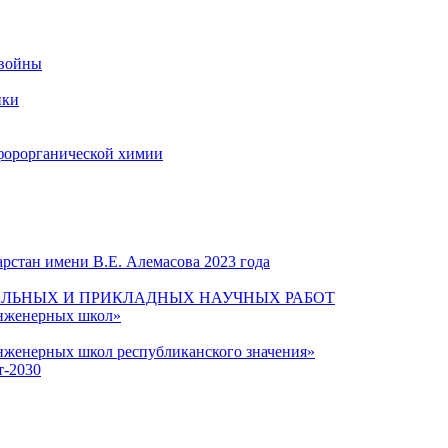
 войны
ики
форорганической химии
рстан имени В.Е. Алемасова 2023 года
ЛЬНЫХ И ПРИКЛАДНЫХ НАУЧНЫХ РАБОТ
инженерных школ»
нженерных школ республиканского значения»
т-2030