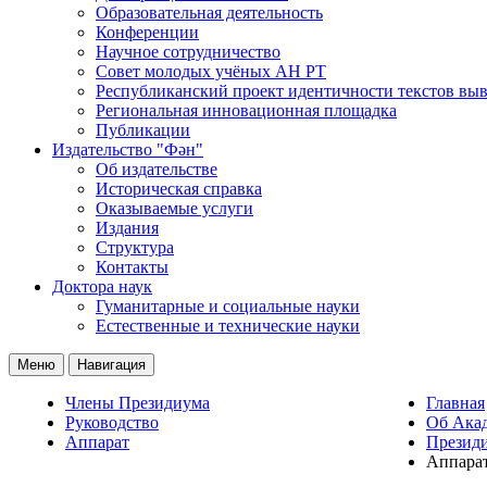
Образовательная деятельность
Конференции
Научное сотрудничество
Совет молодых учёных АН РТ
Республиканский проект идентичности текстов вы
Региональная инновационная площадка
Публикации
Издательство "Фән"
Об издательстве
Историческая справка
Оказываемые услуги
Издания
Структура
Контакты
Доктора наук
Гуманитарные и социальные науки
Естественные и технические науки
Меню
Навигация
Члены Президиума
Главная
Руководство
Об Ака
Аппарат
Презид
Аппара