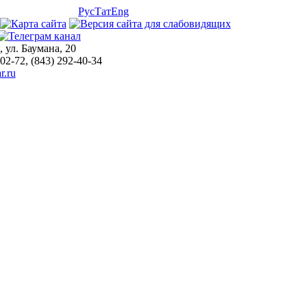
Рус
Тат
Eng
, ул. Баумана, 20
-02-72, (843) 292-40-34
r.ru