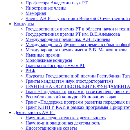
Профессора Академии наук РТ
Иностранные члены
Мемориал
Члены АН РТ - участники Великой Отечественной
Конкурсы
Государственная премия РТ в области науки и техн
Государственная премия РТ им. В.Е.Алемасова
Международная премия им. А.Н.Туполева
Международная Арбузовская премия в области фос
Международная премия имени В.В. Марковникова
Именные премии
Молодёжные конкурсы
Гранты по Госпрограммам РТ
РНФ
Лауреаты Государственной премии Республики Тата
Гранты кандидатам наук (постдокторантам)
ГРАНТЫ НА ОСУЩЕСТВЛЕНИЕ ФУНДАМЕНТА
Грант «Поддержка программ развития передовых 
Республиканский конкурс «Инновация года»
Грант «Поддержка программ развития передовых и
Грант КНИТУ-КАИ в рамках программы Приорите
Деятельность АН РТ
Научно-исследовательская деятельность
Научно-инновационная деятельность
Диссертационные советы