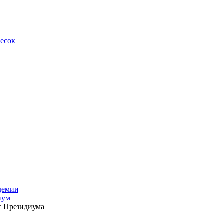
весок
демии
иум
т Президиума