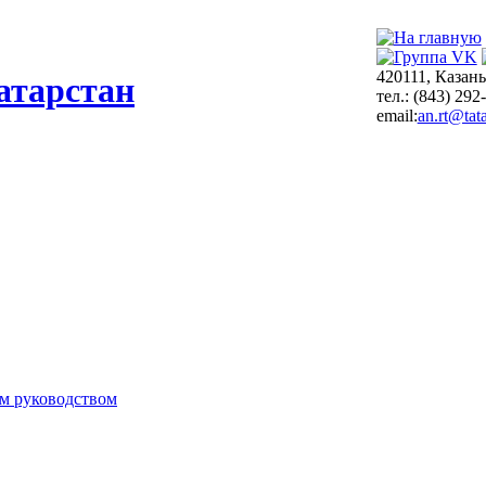
420111, Казань
атарстан
тел.: (843) 292
email:
an.rt@tata
м руководством