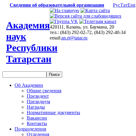
Сведения об образовательной организации
Рус
Тат
Eng
Академия
420111, Казань, ул. Баумана, 20
тел.: (843) 292-02-72, (843) 292-40-34
наук
email:
an.rt@tatar.ru
Республики
Татарстан
Об Академии
Общие сведения
Президент
Президиум
Награды
Нормативные документы
Вакансии
Контакты
Подразделения
Отделения