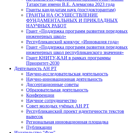
Татарстан имени В.Е. Алемасова 2023 года
Гранты кандидатам наук (постдокторантам)
ГРАНТЫ НА ОСУЩЕСТВЛЕНИЕ
ФУНДАМЕНТАЛЬНЫХ И ПРИКЛАДНЫХ
НАУЧНЫХ РАБОТ
Грант «Поддержка программ развития передовых
инженерных школ»
Республиканский конкурс «Инновация года»
Грант «Поддержка программ развития передовых
инженерных школ республиканского значения»
Грант КНИТУ-КАИ в рамках программы
Приоритет-2030
Деятельность АН РТ
Научно-исследовательская деятельность
Научно-инновационная деятельность
Диссертационные советы
Образовательная деятельность
Конференции
Научное сотрудничество
Совет молодых учёных АН РТ
Республиканский проект идентичности текстов
вывесок
Региональная инновационная площадка
Публикации
Издательство "Фән"