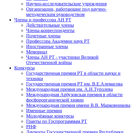
Научно-исследовательские учреждения
Организации, работающие под научно-
методическим руководством
Члены и профессора АН РТ
Действительные члены
Члены-корреспонденты
Почетные члены
Профессора Академии наук РТ
Иностранные члены
Мемориал
Члены АН РТ - участники Великой
Отечественной войны
Конкурсы
Государственная премия РТ в области науки и
техники
Государственная премия РТ им. В.Е.Алемасова
Международная премия им. А.Н.Туполева
Международная Арбузовская премия в области
фосфорорганической химии
Международная премия имени В.В. Марковникова
Именные премии
Молодёжные конкурсы
Гранты по Госпрограммам РТ
РНФ
Лауреаты Государственной премии Республики