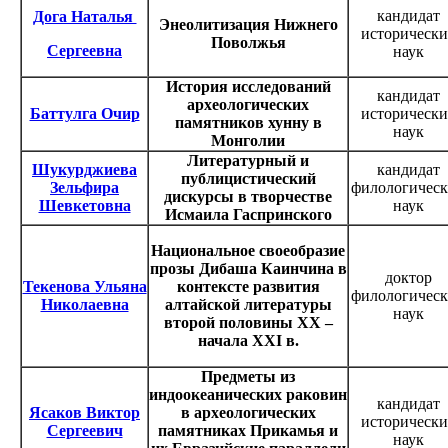
кандидат
Дога Наталья
Энеолитизация Нижнего
исторически
Поволжья
Сергеевна
наук
История исследований
кандидат
археологических
Баттулга Очир
исторически
памятников хунну в
наук
Монголии
Литературный и
Шукурджиева
кандидат
публицистический
Зельфира
филологичес
дискурсы в творчестве
Шевкетовна
наук
Исмаила Гаспринского
Национальное своеобразие
прозы Дибаша Каинчина в
доктор
Текенова Ульяна
контексте развития
филологичес
Николаевна
алтайской литературы
наук
второй половины XX –
начала XXI в.
Предметы из
индоокеанических раковин
кандидат
Ясаков Виктор
в археологических
исторически
Сергеевич
памятниках Прикамья и
наук