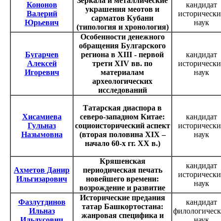
Зеркала и металлические
Кононов
кандидат
украшения меотов и
Валерий
исторически
сарматов Кубани
Юрьевич
наук
(типология и хронология)
Особенности денежного
обращения Булгарского
Бугарчев
региона в XIII - первой
кандидат
Алексей
трети XIV вв. по
исторически
Игоревич
материалам
наук
археологических
исследований
Татарская диаспора в
Хисамиева
северо-западном Китае:
кандидат
Гульназ
социоисторический аспект
исторически
Назымовна
(вторая половина XIX –
наук
начало 60-х гг. XX в.)
Кряшенская
кандидат
Ахметов Данир
периодическая печать
исторически
Ильгизарович
новейшего времени:
наук
возрождение и развитие
Исторические предания
Фазлутдинов
кандидат
татар Башкортостана:
Ильназ
филологичес
жанровая специфика и
Ильдусович
наук