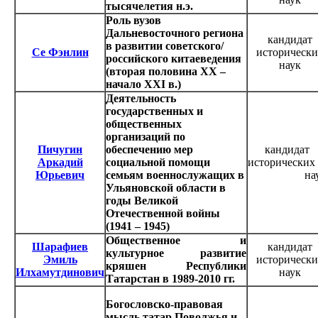
тысячелетия н.э.
Роль вузов
Дальневосточного региона
кандидат
в развитии советского/
Се Фэнлин
исторически
российского китаеведения
наук
(вторая половина ХХ –
начало XX
I
в.)
Деятельность
государственных и
общественных
организаций по
Пичугин
обеспечению мер
кандидат
Аркадий
социальной помощи
историческ
Юрьевич
семьям военнослужащих в
нау
Ульяновской области в
годы Великой
Отечественной войны
(1941 – 1945)
Общественное и
Шарафиев
кандидат
культурное развитие
Эмиль
исторически
кряшен Республики
Илхамутдинович
наук
Татарстан в 1989-2010 гг.
Богословско-правовая
мысль татар Поволжья и