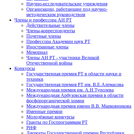
Научно-исследовательские учреждения
Организации, работающие под научно-
методическим руководством
Члены и профессора АН РТ
Действительные члены
Члены-корреспонденты
Почетные члены
Профессора Академии наук РТ
Иностранные члены
Мемориал
Члены АН РТ - участники Великой
Отечественной войны
Конкурсы
Государственная премия РТ в области науки и
техники
Государственная премия РТ им. В.Е.Алемасова
Международная премия им. А.Н.Туполева
Международная Арбузовская премия в области
фосфорорганической химии
Международная премия имени В.В. Марковникова
Именные премии
Молодёжные конкурсы
Гранты по Госпрограммам РТ
РНФ
Лауреаты Государственной премии Республики