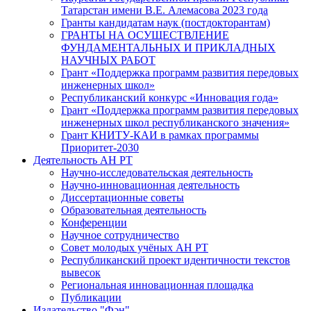
Татарстан имени В.Е. Алемасова 2023 года
Гранты кандидатам наук (постдокторантам)
ГРАНТЫ НА ОСУЩЕСТВЛЕНИЕ
ФУНДАМЕНТАЛЬНЫХ И ПРИКЛАДНЫХ
НАУЧНЫХ РАБОТ
Грант «Поддержка программ развития передовых
инженерных школ»
Республиканский конкурс «Инновация года»
Грант «Поддержка программ развития передовых
инженерных школ республиканского значения»
Грант КНИТУ-КАИ в рамках программы
Приоритет-2030
Деятельность АН РТ
Научно-исследовательская деятельность
Научно-инновационная деятельность
Диссертационные советы
Образовательная деятельность
Конференции
Научное сотрудничество
Совет молодых учёных АН РТ
Республиканский проект идентичности текстов
вывесок
Региональная инновационная площадка
Публикации
Издательство "Фән"