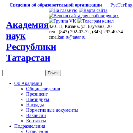
Сведения об образовательной организации
Рус
Тат
Eng
Академия
420111, Казань, ул. Баумана, 20
тел.: (843) 292-02-72, (843) 292-40-34
наук
email:
an.rt@tatar.ru
Республики
Татарстан
Об Академии
Общие сведения
Президент
Президиум
Награды
Нормативные документы
Вакансии
Контакты
Подразделения
Отделения