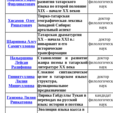
развития татарского
филологичес
Фирдинатович
языка во второй половине
наук
XIX – начале XX веков
Тюрко-татарская
доктор
Хисамов Олег
географическая лексика
филологичес
Ришатович
Западной Сибири:
наук
ареальный аспект
Татарская драматургия
XX – начала XXI в.:
доктор
Шарипова Алсу
инвариант и его
филологичес
Самигулловна
исторические
наук
трансформации
Надыршина
Становление и развитие
доктор
Лейсан
жанра поэмы в татарской
филологичес
Радифовна
литературе ХХ века
наук
Сложное синтаксическое
Гиниятуллина
целое в татарском языке:
доктор
Лилия
структура,
филологичес
Миннулловна
функциональное
наук
предназначение
Лирика Габдуллы Тукая в
кандидат
Газизова Лилия
переводах на русский
филологичес
Ривкатовна
язык: история и поэтика
наук
Эволюция языка кысса в