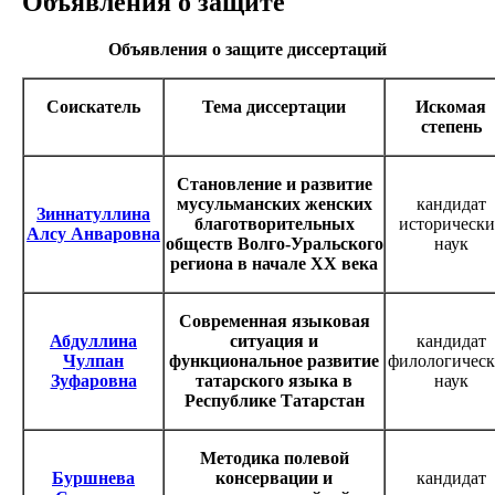
Объявления о защите
Объявления о защите диссертаций
Соискатель
Тема диссертации
Искомая
степень
Становление и развитие
мусульманских женских
кандидат
Зиннатуллина
благотворительных
исторически
Алсу Анваровна
обществ Волго-Уральского
наук
региона в начале ХХ века
Современная языковая
Абдуллина
ситуация и
кандидат
Чулпан
функциональное развитие
филологичес
Зуфаровна
татарского языка в
наук
Республике Татарстан
Методика полевой
Буршнева
консервации и
кандидат