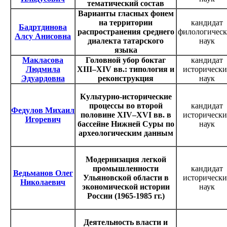
тематический состав
Варианты гласных фонем
на территории
кандидат
Бадртдинова
распространения среднего
филологичес
Алсу Анисовна
диалекта татарского
наук
языка
Макласова
Головной убор боктаг
кандидат
Людмила
XIII–XIV вв.: типология и
исторически
Эдуардовна
реконструкция
наук
Культурно-исторические
процессы во второй
кандидат
Федулов Михаил
половине XIV–XVI вв. в
исторически
Игоревич
бассейне Нижней Суры по
наук
археологическим данным
Модернизация легкой
промышленности
кандидат
Ведьманов Олег
Ульяновской области в
исторически
Николаевич
экономической истории
наук
России (1965-1985 гг.)
Деятельность власти и