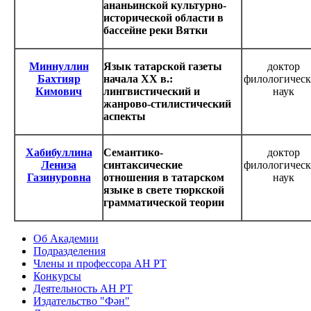
ананьинской культурно-
исторической области в
бассейне реки Вятки
Миннуллин
Язык татарской газеты
доктор
Бахтияр
начала XX в.:
филологичес
Кимович
лингвистический и
наук
жанрово-стилистический
аспекты
Хабибуллина
Семантико-
доктор
Лениза
синтаксические
филологичес
Газинуровна
отношения в татарском
наук
языке в свете тюркской
грамматической теории
Об Академии
Подразделения
Члены и профессора АН РТ
Конкурсы
Деятельность АН РТ
Издательство "Фән"