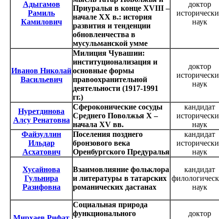
Адыгамов
доктор
Приуралья в конце XVIII –
Рамиль
исторически
начале XX в.: история
Камилович
наук
развития и тенденции
обновленчества в
мусульманской умме
Милиция Чувашии:
институционализация и
доктор
Иванов Николай
основные формы
исторически
Васильевич
правоохранительной
наук
деятельности (1917-1991
гг.)
Сфероконические сосуды
кандидат
Нуретдинова
Среднего Поволжья X –
исторически
Алсу Ренатовна
начала XV вв.
наук
Файзуллин
Поселения позднего
кандидат
Ильдар
бронзового века
исторически
Асхатович
Оренбургского Предуралья
наук
Хусайнова
Взаимовлияние фольклора
кандидат
Гульнира
и литературы в татарских
филологичес
Разифовна
романических дастанах
наук
Социальная природа
функционального
доктор
Мирхаев Рифат