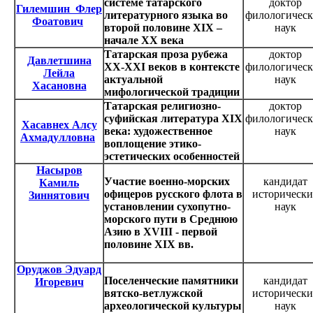
системе татарского
доктор
Гилемшин Флер
литературного языка во
филологичес
Фоатович
второй половине ХIХ –
наук
начале ХХ века
Татарская проза рубежа
доктор
Давлетшина
XX-XXI веков в контексте
филологичес
Лейла
актуальной
наук
Хасановна
мифологической традиции
Татарская религиозно-
доктор
суфийская литература XIX
филологичес
Хасавнех Алсу
века: художественное
наук
Ахмадулловна
воплощение этико-
эстетических особенностей
Насыров
Участие военно-морских
кандидат
Камиль
офицеров русского флота в
исторически
Зиннятович
установлении сухопутно-
наук
морского пути в Среднюю
Азию в XVIII - первой
половине XIX вв.
Оруджов Эдуард
Поселенческие памятники
кандидат
Игоревич
вятско-ветлужской
исторически
археологической культуры
наук