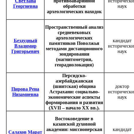
Светлана
противоаварийной
исторически
Георгиевна
обработки
наук
археологических находок
Пространственный анализ
средневековых
археологических
Бездудный
кандидат
памятников Поволжья
Владимир
исторически
методами дистанционного
Григорьевич
наук
зондирования
(магнитометрия,
георадиолокация)
Персидско-
азербайджанская
(шиитская) община
доктор
Пирова Рена
Астрахани: социально-
исторически
Низамиевна
экономические аспекты
наук
формирования и развития
(XVII – начало ХХ вв.).
Востоковедение в
казанской духовной
академии: миссионерская
кандидат
Салахов Марат