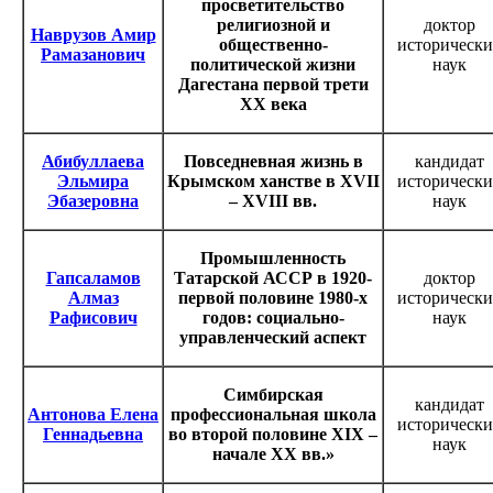
просветительство
религиозной и
доктор
Наврузов Амир
общественно-
исторически
Рамазанович
политической жизни
наук
Дагестана первой трети
ХХ века
Абибуллаева
Повседневная жизнь в
кандидат
Эльмира
Крымском ханстве в XVII
исторически
Эбазеровна
– XVIII вв.
наук
Промышленность
Гапсаламов
Татарской АССР в 1920-
доктор
Алмаз
первой половине 1980-х
исторически
Рафисович
годов: социально-
наук
управленческий аспект
Симбирская
кандидат
Антонова Елена
профессиональная школа
исторически
Геннадьевна
во второй половине XIX –
наук
начале XX вв.»