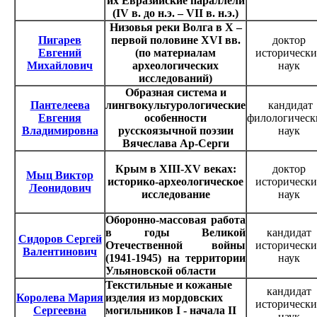
их Евразийские параллели
(IV в. до н.э. – VII в. н.э.)
Низовья реки Волга в Х –
Пигарев
первой половине XVI вв.
доктор
Евгений
(по материалам
исторически
Михайлович
археологических
наук
исследований)
Образная система и
Пантелеева
лингвокультурологические
кандидат
Евгения
особенности
филологичес
Владимировна
русскоязычной поэзии
наук
Вячеслава Ар-Серги
Крым в XIII-XV веках:
доктор
Мыц Виктор
историко-археологическое
исторически
Леонидович
исследование
наук
Оборонно-массовая работа
в годы Великой
кандидат
Сидоров Сергей
Отечественной войны
исторически
Валентинович
(1941-1945) на территории
наук
Ульяновской области
Текстильные и кожаные
кандидат
Королева Мария
изделия из мордовских
исторически
Сергеевна
могильников I -
начала
II
наук