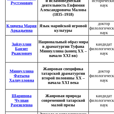
и исламоведческая
исторически
Рустэмович
деятельность Евфимия
наук
Александровича Малова
(1835–1918)
доктор
Ключева Мария
Язык марийской игровой
филологичес
Аркадьевна
культуры
наук
Национальный образ мира
Зайдуллин
кандидат
в драматургии Туфана
Баязит
филологичес
Миннуллина (конец ХХ –
Ркаилович
наук
начало XXI вв)
Жанровая специфика
Миннуллина
доктор
татарской драматургии
Фатыма
филологичес
второй половины ХХ –
Халиулловна
наук
начала ХХI века
Шарипова
Жанровая природа
кандидат
Чулпан
современной татарской
филологичес
Рамзилевна
малой прозы
наук