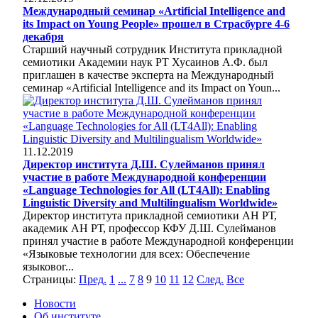
Международный семинар «Artificial Intelligence and
its Impact on Young People» прошел в Страсбурге 4-6
декабря
Старший научный сотрудник Института прикладной
семиотики Академии наук РТ Хусаинов А.Ф. был
приглашен в качестве эксперта на Международный
семинар «Artificial Intelligence and its Impact on Youn...
11.12.2019
Директор института Д.Ш. Сулейманов принял
участие в работе Международной конференции
«Language Technologies for All (LT4All): Enabling
Linguistic Diversity and Multilingualism Worldwide»
Директор института прикладной семиотики АН РТ,
академик АН РТ, профессор КФУ Д.Ш. Сулейманов
принял участие в работе Международной конференции
«Языковые технологии для всех: Обеспечение
языковог...
Страницы:
Пред.
1
...
7
8
9
10
11
12
След.
Все
Новости
Об институте