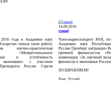
ЯЕМ!
14.09.2016
гринб
 2016 года в Академии наук
Член-корреспондент РАН, п
Татарстан начала свою работу
Академии наук Республик
ская научно-практическая
Руслан Гринберг награжден В
ция «Межрегиональное
премией финансистов «Ре
йствие и устойчивость
номинации «За научный вкла
й экономики» с участием
финансов и экономики России
Президента России Сергея
ПОЗДРАВЛЯЕМ!
Язык: Русский