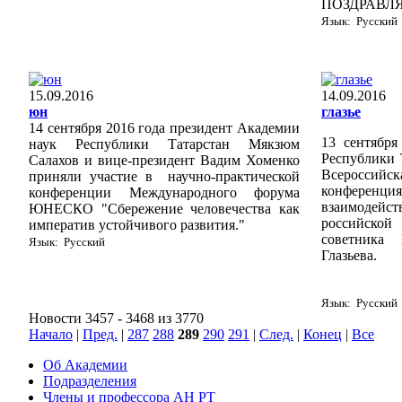
ПОЗДРАВЛ
Язык: Русский
15.09.2016
14.09.2016
юн
глазье
14 сентября 2016 года президент Академии
13 сентября
наук Республики Татарстан Мякзюм
Республики 
Салахов и вице-президент Вадим Хоменко
Всероссий
приняли участие в научно-практической
конферен
конференции Международного форума
взаимоде
ЮНЕСКО "Сбережение человечества как
российско
императив устойчивого развития."
советника 
Язык: Русский
Глазьева.
Язык: Русский
Новости 3457 - 3468 из 3770
Начало
|
Пред.
|
287
288
289
290
291
|
След.
|
Конец
|
Все
Об Академии
Подразделения
Члены и профессора АН РТ