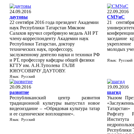
24.09.2016
22.09.2016
даутовы
СМУиС
22 сентября 2016 года президент Академии
21 сентябр
наук Республики Татарстан Мякзюм
университет
Салахов вручил серебряную медаль АН РТ
конференции
члену-корреспонденту Академии наук
заседание к
Республики Татарстан, доктору
укрепление
технических наук, профессору,
молодых уче
заслуженному деятелю науки и техники РФ
и РТ, профессору кафедры общей физики
Язык: Русский
КГТУ им. А.Н.Туполева ГАЛИ
ЮНУСОВИЧУ ДАУТОВУ.
Язык: Русский
20.09.2016
19.09.2016
развитие
шагид
Республиканский центр развития
Указом Пре
традиционной культуры выпустил новое
«Заслуже
видеоиздание – «Обрядовая культура татар
Татарстан
и ее сценическое воплощение».
Рифгату Р
Институт
Язык: Русский
недропол
Республики 