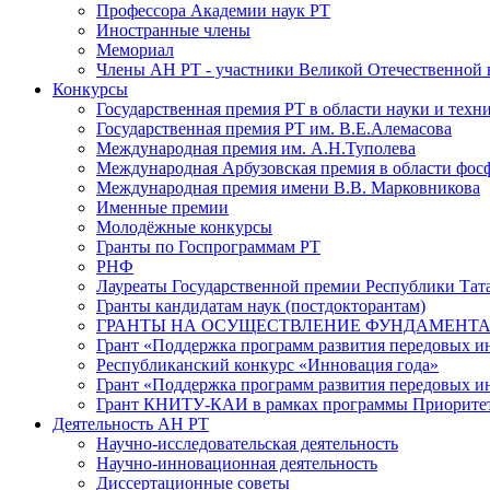
Профессора Академии наук РТ
Иностранные члены
Мемориал
Члены АН РТ - участники Великой Отечественной
Конкурсы
Государственная премия РТ в области науки и техн
Государственная премия РТ им. В.Е.Алемасова
Международная премия им. А.Н.Туполева
Международная Арбузовская премия в области фос
Международная премия имени В.В. Марковникова
Именные премии
Молодёжные конкурсы
Гранты по Госпрограммам РТ
РНФ
Лауреаты Государственной премии Республики Тата
Гранты кандидатам наук (постдокторантам)
ГРАНТЫ НА ОСУЩЕСТВЛЕНИЕ ФУНДАМЕНТА
Грант «Поддержка программ развития передовых 
Республиканский конкурс «Инновация года»
Грант «Поддержка программ развития передовых и
Грант КНИТУ-КАИ в рамках программы Приорите
Деятельность АН РТ
Научно-исследовательская деятельность
Научно-инновационная деятельность
Диссертационные советы