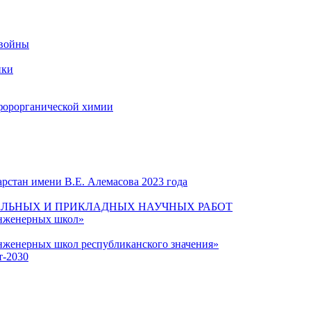
 войны
ики
форорганической химии
рстан имени В.Е. Алемасова 2023 года
ЛЬНЫХ И ПРИКЛАДНЫХ НАУЧНЫХ РАБОТ
инженерных школ»
нженерных школ республиканского значения»
т-2030