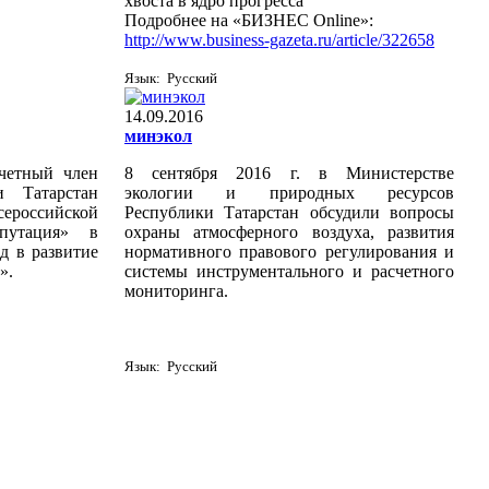
хвоста в ядро прогресса
Подробнее на «БИЗНЕС Online»:
http://www.business-gazeta.ru/article/322658
Язык: Русский
14.09.2016
минэкол
очетный член
8 сентября 2016 г. в Министерстве
и Татарстан
экологии и природных ресурсов
сероссийской
Республики Татарстан обсудили вопросы
путация» в
охраны атмосферного воздуха, развития
д в развитие
нормативного правового регулирования и
».
системы инструментального и расчетного
мониторинга.
Язык: Русский