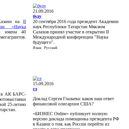
21.09.2016
буду
 Казани на
II
20 сентября 2016 года президент Академии
ции «Наука
наук Республики Татарстан Мякзюм
 имена 40
Салахов принял участие в открытии II
мегагрантов.
Международной конференции "Наука
будущего".
Язык: Русский
15.09.2016
гл
0 в АК БАРС-
Доклад Сергея Глазьева: каков наш ответ
фотовыставки
финансовой олигархии США?
ной 25-летию
тарстан.
«БИЗНЕС Online» публикует полную
версию доклада помощника президента РФ
в Казани о том, как России перейти из