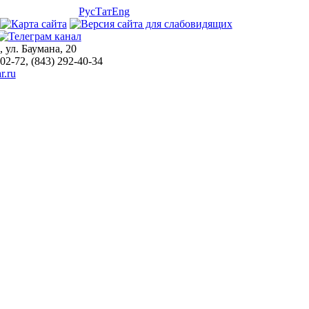
Рус
Тат
Eng
, ул. Баумана, 20
-02-72, (843) 292-40-34
r.ru