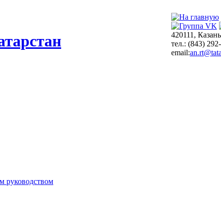
420111, Казань
атарстан
тел.: (843) 292
email:
an.rt@tata
м руководством