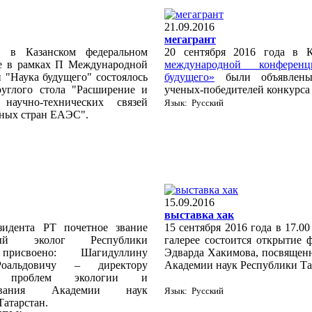
21.09.2016
мегагрант
я в Казанском федеральном
20 сентября 2016 года в
е в рамках П Международной
международной конферен
 "Наука будущего" состоялось
будущего»
были объявлены
руглого стола "Расширение и
ученых-победителей конкурса 
 научно-технических связей
Язык: Русский
ных стран ЕАЭС".
15.09.2016
выставка хак
зидента РТ почетное звание
15 сентября 2016 года в 17.0
нный эколог Республики
галерее состоится открытие 
» присвоено: Шагидуллину
Эдварда Хакимова, посвящен
оальдовичу – директору
Академии наук Республики Та
а проблем экологии и
ьзования Академии наук
Язык: Русский
Татарстан.