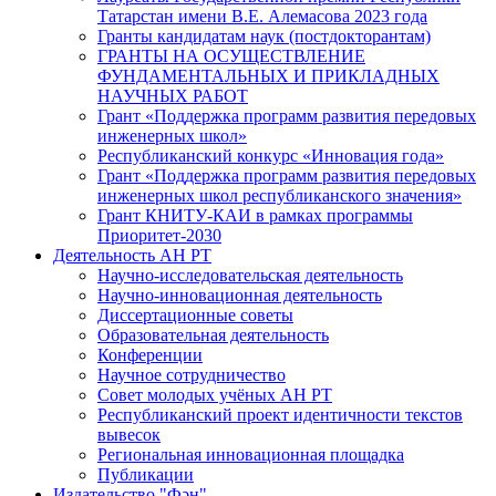
Татарстан имени В.Е. Алемасова 2023 года
Гранты кандидатам наук (постдокторантам)
ГРАНТЫ НА ОСУЩЕСТВЛЕНИЕ
ФУНДАМЕНТАЛЬНЫХ И ПРИКЛАДНЫХ
НАУЧНЫХ РАБОТ
Грант «Поддержка программ развития передовых
инженерных школ»
Республиканский конкурс «Инновация года»
Грант «Поддержка программ развития передовых
инженерных школ республиканского значения»
Грант КНИТУ-КАИ в рамках программы
Приоритет-2030
Деятельность АН РТ
Научно-исследовательская деятельность
Научно-инновационная деятельность
Диссертационные советы
Образовательная деятельность
Конференции
Научное сотрудничество
Совет молодых учёных АН РТ
Республиканский проект идентичности текстов
вывесок
Региональная инновационная площадка
Публикации
Издательство "Фән"