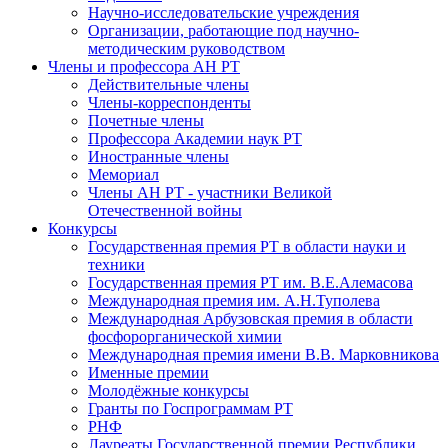
Научно-исследовательские учреждения
Организации, работающие под научно-
методическим руководством
Члены и профессора АН РТ
Действительные члены
Члены-корреспонденты
Почетные члены
Профессора Академии наук РТ
Иностранные члены
Мемориал
Члены АН РТ - участники Великой
Отечественной войны
Конкурсы
Государственная премия РТ в области науки и
техники
Государственная премия РТ им. В.Е.Алемасова
Международная премия им. А.Н.Туполева
Международная Арбузовская премия в области
фосфорорганической химии
Международная премия имени В.В. Марковникова
Именные премии
Молодёжные конкурсы
Гранты по Госпрограммам РТ
РНФ
Лауреаты Государственной премии Республики