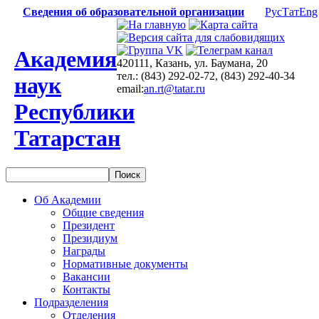
Сведения об образовательной организации
Рус
Тат
Eng
Академия
420111, Казань, ул. Баумана, 20
тел.: (843) 292-02-72, (843) 292-40-34
наук
email:
an.rt@tatar.ru
Республики
Татарстан
Об Академии
Общие сведения
Президент
Президиум
Награды
Нормативные документы
Вакансии
Контакты
Подразделения
Отделения