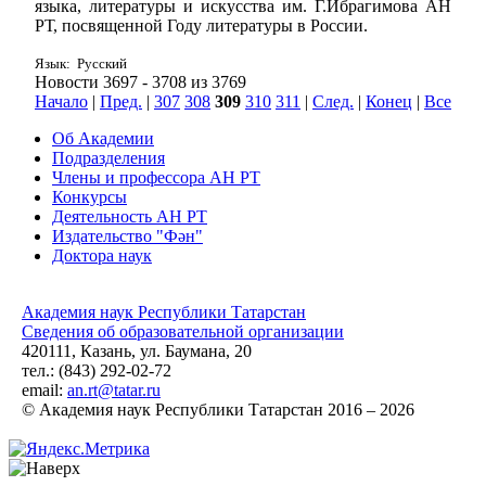
языка, литературы и искусства им. Г.Ибрагимова АН
РТ, посвященной Году литературы в России.
Язык: Русский
Новости 3697 - 3708 из 3769
Начало
|
Пред.
|
307
308
309
310
311
|
След.
|
Конец
|
Все
Об Академии
Подразделения
Члены и профессора АН РТ
Конкурсы
Деятельность АН РТ
Издательство "Фән"
Доктора наук
Академия наук Республики Татарстан
Сведения об образовательной организации
420111, Казань, ул. Баумана, 20
тел.: (843) 292-02-72
email:
an.rt@tatar.ru
© Академия наук Республики Татарстан 2016 – 2026