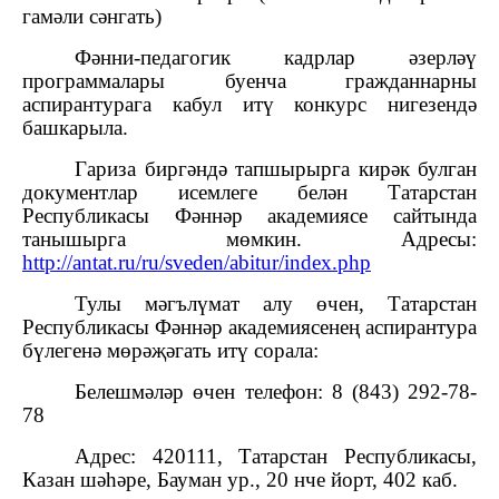
гамәли сәнгать)
Фәнни-педагогик кадрлар әзерләү
программалары буенча гражданнарны
аспирантурага кабул итү конкурс нигезендә
башкарыла.
Гариза биргәндә тапшырырга кирәк булган
документлар исемлеге белән Татарстан
Республикасы Фәннәр академиясе сайтында
танышырга мөмкин. Адресы:
http://antat.ru/ru/sveden/abitur/index.php
Тулы мәгълүмат алу өчен, Татарстан
Республикасы Фәннәр академиясенең аспирантура
бүлегенә мөрәҗәгать итү сорала:
Белешмәләр өчен телефон: 8 (843) 292-78-
78
Адрес: 420111, Татарстан Республикасы,
Казан шәһәре, Бауман ур., 20 нче йорт, 402 каб.