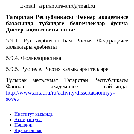
E-mail: aspirantura-anrt@mail.ru
Татарстан Республикасы Фәннәр академиясе
базасында түбәндәге белгечлекләр буенча
Диссертация советы эшли:
5.9.1. Рус әдәбияты һәм
Россия Федерациясе
халыклары әдәбияты
5.9.4.
Ф
ольклористика
5
.
9
.
5.
Рус теле.
Россия халыклары телләре
Тулырак мәгълүмат Татарстан Республикасы
Фәннәр академиясе сайтында:
http://www.antat.ru/ru/activity/dissertatsionnyy-
sovet/
Институт хакында
Аспирантура
Нәшрият
Яңа китаплар