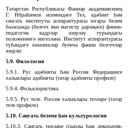
Татарстан Республикасы Фәннәр академиясенең
Г. Ибраһимов исемендәге Тел, әдәбият һәм
сәнгать институты аспирантурасы югары белем
базасында (белгеч яки магистр дәрәҗәсе) фәнни-
педагогик кадрлар әзерләү турындагы
положениегә нигезләнә. Институт аспирантурасы
түбәндәге юнәлешләр буенча фәнни белгечләр
әзерли:
5.9. Филология
5.9.1. Рус әдәбияты һәм Россия Федерациясе
халыклары әдәбияты (татар әдәбияты профиле)
5.9.4.
Ф
ольклористика
5
.
9
.
5.
Рус теле.
Россия халыклары телләре (татар
теле
профиле
)
5.10. Сәнгать белеме һәм культурология
5.10.3. Сәнгать төрләре (сынлы һәм декоратив-