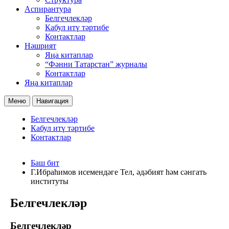
Аспирантура
Белгечлекләр
Кабул итү тәртибе
Контактлар
Нәшрият
Яңа китаплар
“Фәнни Татарстан” журналы
Контактлар
Яңа китаплар
Меню
Навигация
Белгечлекләр
Кабул итү тәртибе
Контактлар
Баш бит
Г.Ибраһимов исемендәге Тел, әдәбият һәм сәнгать
институты
Белгечлекләр
Белгечлекләр