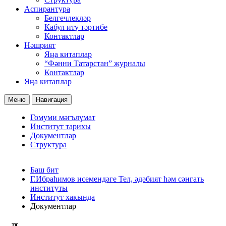
Аспирантура
Белгечлекләр
Кабул итү тәртибе
Контактлар
Нәшрият
Яңа китаплар
“Фәнни Татарстан” журналы
Контактлар
Яңа китаплар
Меню
Навигация
Гомуми мәгълүмат
Институт тарихы
Документлар
Структура
Баш бит
Г.Ибраһимов исемендәге Тел, әдәбият һәм сәнгать
институты
Институт хакында
Документлар