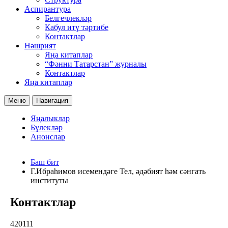
Аспирантура
Белгечлекләр
Кабул итү тәртибе
Контактлар
Нәшрият
Яңа китаплар
“Фәнни Татарстан” журналы
Контактлар
Яңа китаплар
Меню
Навигация
Яңалыклар
Бүлекләр
Анонслар
Баш бит
Г.Ибраһимов исемендәге Тел, әдәбият һәм сәнгать
институты
Контактлар
420111