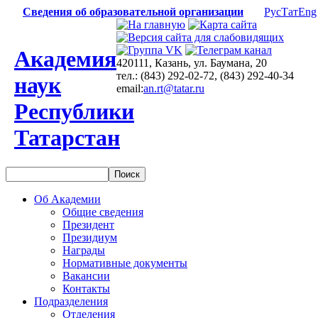
Сведения об образовательной организации
Рус
Тат
Eng
Академия
420111, Казань, ул. Баумана, 20
тел.: (843) 292-02-72, (843) 292-40-34
наук
email:
an.rt@tatar.ru
Республики
Татарстан
Об Академии
Общие сведения
Президент
Президиум
Награды
Нормативные документы
Вакансии
Контакты
Подразделения
Отделения