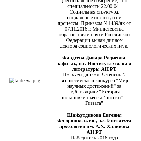
(региональное измерение)" по
специальности 22.00.04 -
Социальная структура,
социальные институты и
процессы. Приказом №1439/нк от
07.11.2016 г. Министерства
образования и науки Российской
Федерации выдан диплом
доктора социологических наук.
Фардеева Динара Радиевна,
к.фил.н., н.с. Института языка и
литературы АН РТ
Получен диплом 3 степени 2
всероссийского конкурса "Мир
научных достижений" за
публикацию: "История
постановки пьессы "потоки" Т.
Гиззата"
Шайхутдинова Евгения
Флюровна, к.т.н., н.с. Института
археологии им. А.Х. Халикова
АН РТ
Победитель 2016 года