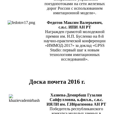
поездопотоками на сети железных
дорог России с использованием
имитационной модели».
Федотов Максим Валерьевич,
с.н.с. ИПИ АН РТ
Награжден грамотой молодежной
премии им. Н.П. Бусленко на 8-й
научно-практической конференции
«ИММОД-2017» за доклад «GPSS
Studio: первый шаг к новым
технологиям имитационных
исследований».
Доска почета 2016 г.
Хазиева-Демирбаш Гузалия
Сайфулловна, к.фил.н., с.н.с.
ИЯЛИ им. Г.Ибрагимова АН РТ
Победитель республиканского
конкурса молодых ученых в