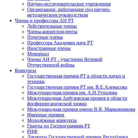
Научно-исследовательские учреждения
Организации, работающие под научно-
методическим руководством
Члены и профессора АН РТ
Действительные члены
Члены-корреспонденты
Почетные члены
Профессора Академии наук РТ
Иностранные члены
Мемориал
Члены АН РТ - участники Великой
Отечественной войны
Конкурсы
Государственная премия РТ в области науки и
техники
Государственная премия РТ им. В.Е.Алемасова
Международная премия им. А.Н.Туполева
Международная Арбузовская премия в области
фосфорорганической химии
Международная премия имени В.В. Марковникова
Именные премии
Молодёжные конкурсы
Гранты по Госпрограммам РТ
РНФ
Лауреаты Государственной премии Республики