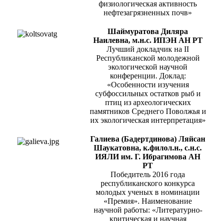
физиологическая активность
нефтезагрязненных почв»
Шаймуратова Диляра
Наилевна, м.н.с. ИПЭН АН РТ
Лучший докладчик на II
Республиканской молодежной
экологической научной
конференции. Доклад:
«Особенности изучения
субфоссильных остатков рыб и
птиц из археологических
памятников Среднего Поволжья и
их экологическая интерпретация»
Галиева (Бадертдинова) Ляйсан
Шаукатовна, к.филол.н., с.н.с.
ИЯЛИ им. Г. Ибрагимова АН
РТ
Победитель 2016 года
республиканского конкурса
молодых ученых в номинации
«Премия». Наименование
научной работы: «Литературно-
критическая и научная