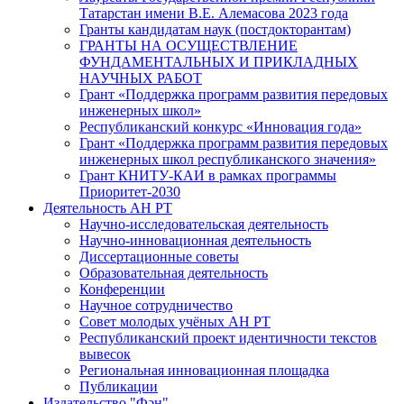
Татарстан имени В.Е. Алемасова 2023 года
Гранты кандидатам наук (постдокторантам)
ГРАНТЫ НА ОСУЩЕСТВЛЕНИЕ
ФУНДАМЕНТАЛЬНЫХ И ПРИКЛАДНЫХ
НАУЧНЫХ РАБОТ
Грант «Поддержка программ развития передовых
инженерных школ»
Республиканский конкурс «Инновация года»
Грант «Поддержка программ развития передовых
инженерных школ республиканского значения»
Грант КНИТУ-КАИ в рамках программы
Приоритет-2030
Деятельность АН РТ
Научно-исследовательская деятельность
Научно-инновационная деятельность
Диссертационные советы
Образовательная деятельность
Конференции
Научное сотрудничество
Совет молодых учёных АН РТ
Республиканский проект идентичности текстов
вывесок
Региональная инновационная площадка
Публикации
Издательство "Фән"