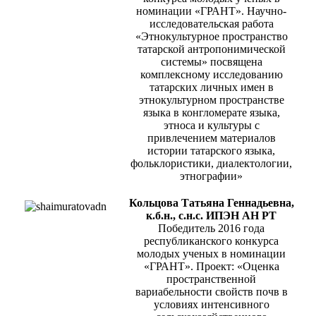
номинации «ГРАНТ». Научно-
исследовательская работа
«Этнокультурное пространство
татарской антропонимической
системы» посвящена
комплексному исследованию
татарских личных имен в
этнокультурном пространстве
языка в конгломерате языка,
этноса и культуры с
привлечением материалов
истории татарского языка,
фольклористики, диалектологии,
этнографии»
Кольцова Татьяна Геннадьевна,
к.б.н., с.н.с. ИПЭН АН РТ
Победитель 2016 года
республиканского конкурса
молодых ученых в номинации
«ГРАНТ». Проект: «Оценка
пространственной
вариабельности свойств почв в
условиях интенсивного