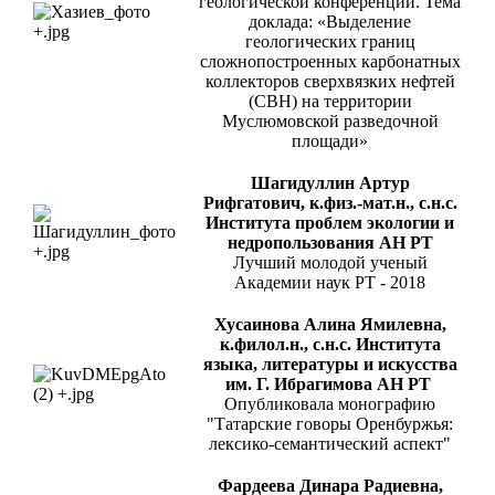
геологической конференции. Тема
доклада: «Выделение
геологических границ
сложнопостроенных карбонатных
коллекторов сверхвязких нефтей
(СВН) на территории
Муслюмовской разведочной
площади»
Шагидуллин Артур
Рифгатович, к.физ.-мат.н., с.н.с.
Института проблем экологии и
недропользования АН РТ
Лучший молодой ученый
Академии наук РТ - 2018
Хусаинова Алина Ямилевна
,
к.филол.н., с.н.с. Института
языка, литературы и искусства
им. Г. Ибрагимова АН РТ
Опубликовала монографию
"Татарские говоры Оренбуржья:
лексико-семантический аспект"
Фардеева Динара Радиевна,