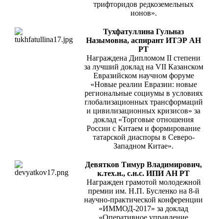
трифторидов редкоземельных
ионов».
Тухфатуллина Гульназ
Назымовна, аспирант ИТЭР АН
РТ
Награждена Дипломом II степени
за лучший доклад на VII Казанском
Евразийском научном форуме
«Новые реалии Евразии: новые
региональные социумы в условиях
глобализационных трансформаций
и цивилизационных кризисов» за
доклад «Торговые отношения
России с Китаем и формирование
татарской диаспоры в Северо-
Западном Китае».
Девятков Тимур Владимирович,
к.тех.н., с.н.с. ИПИ АН РТ
Награжден грамотой молодежной
премии им. Н.П. Бусленко на 8-й
научно-практической конференции
«ИММОД-2017» за доклад
«Оперативное управление