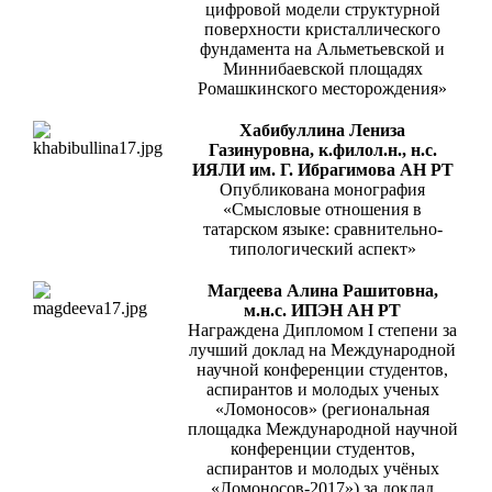
цифровой модели структурной
поверхности кристаллического
фундамента на Альметьевской и
Миннибаевской площадях
Ромашкинского месторождения»
Хабибуллина Лениза
Газинуровна, к.филол.н., н.с.
ИЯЛИ им. Г. Ибрагимова АН РТ
Опубликована монография
«Смысловые отношения в
татарском языке: сравнительно-
типологический аспект»
Магдеева Алина Рашитовна,
м.н.с. ИПЭН АН РТ
Награждена Дипломом I степени за
лучший доклад на Международной
научной конференции студентов,
аспирантов и молодых ученых
«Ломоносов» (региональная
площадка Международной научной
конференции студентов,
аспирантов и молодых учёных
«Ломоносов-2017») за доклад