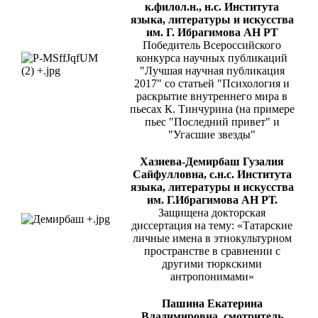
к.филол.н., н.с. Института
языка, литературы и искусства
им. Г. Ибрагимова АН РТ
Победитель Всероссийского
конкурса научных публикаций
"Лучшая научная публикация
2017" со статьей "Психология и
раскрытие внутреннего мира в
пьесах К. Тинчурина (на примере
пьес "Последний привет" и
"Угасшие звезды"
Хазиева-Демирбаш Гузалия
Сайфулловна, с.н.с. Института
языка, литературы и искусства
им. Г.Ибрагимова АН РТ.
Защищена докторская
диссертация на тему: «Татарские
личные имена в этнокультурном
пространстве в сравнении с
другими тюркскими
антропонимами»
Пашина Екатерина
Владимировна, смотритель