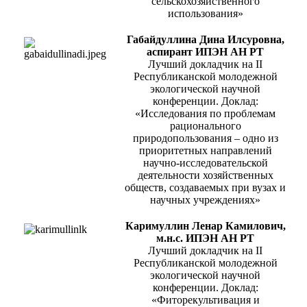
сельскохозяйственного
использования»
Габайдуллина Дина Илсуровна,
аспирант ИПЭН АН РТ
Лучший докладчик на II
Республиканской молодежной
экологической научной
конференции. Доклад:
«Исследования по проблемам
рационального
природопользования – одно из
приоритетных направлений
научно-исследовательской
деятельности хозяйственных
обществ, создаваемых при вузах и
научных учреждениях»
Каримуллин Ленар Камилович,
м.н.с. ИПЭН АН РТ
Лучший докладчик на II
Республиканской молодежной
экологической научной
конференции. Доклад:
«Фиторекультивация и