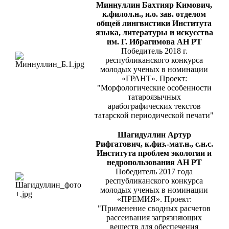
Миннуллин Бахтияр Кимович,
к.филол.н., и.о. зав. отделом
общей лингвистики Института
языка, литературы и искусства
им. Г. Ибрагимова АН РТ
Победитель 2018 г.
республиканского конкурса
молодых ученых в номинации
«ГРАНТ». Проект:
"Морфологические особенности
татароязычных
арабографических текстов
татарской периодической печати"
Шагидуллин Артур
Рифгатович, к.физ.-мат.н., с.н.с.
Института проблем экологии и
недропользования АН РТ
Победитель 2017 года
республиканского конкурса
молодых ученых в номинации
«ПРЕМИЯ». Проект:
"Применение сводных расчетов
рассеивания загрязняющих
веществ для обеспечения