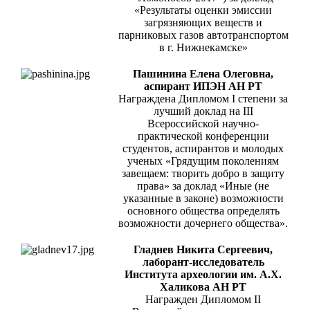
«Результаты оценки эмиссии
загрязняющих веществ и
парниковых газов автотранспортом
в г. Нижнекамске»
Пашинина Елена Олеговна,
аспирант ИПЭН АН РТ
Награждена Дипломом I степени за
лучший доклад на III
Всероссийской научно-
практической конференции
студентов, аспирантов и молодых
ученых «Грядущим поколениям
завещаем: творить добро в защиту
права» за доклад «Иные (не
указанные в законе) возможности
основного общества определять
возможности дочернего общества».
Гладнев Никита Сергеевич,
лаборант-исследователь
Института археологии им. А.Х.
Халикова АН РТ
Награжден Дипломом II