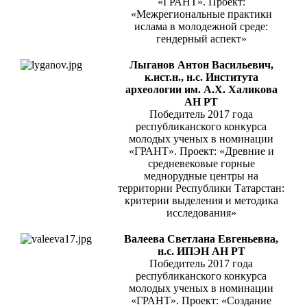
«ГРАНТ». Проект:
«Межрегиональные практики
ислама в молодежной среде:
гендерный аспект»
Лыганов Антон Васильевич,
к.ист.н., н.с. Института
археологии им. А.Х. Халикова
АН РТ
Победитель 2017 года
республиканского конкурса
молодых ученых в номинации
«ГРАНТ». Проект: «Древние и
средневековые горные
меднорудные центры на
территории Республики Татарстан:
критерии выделения и методика
исследования»
Валеева Светлана Евгеньевна,
н.с. ИПЭН АН РТ
Победитель 2017 года
республиканского конкурса
молодых ученых в номинации
«ГРАНТ». Проект: «Создание