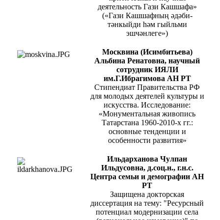
деятельность Гази Кашшафа»
(«Гази Кашшафның әдәби-
тәнкыйди һәм гыйльми
эшчәнлеге»)
Москвина (Исимбитьева)
Альбина Ренатовна, научный
сотрудник ИЯЛИ
им.Г.Ибрагимова АН РТ
Стипендиат Правительства РФ
для молодых деятелей культуры и
искусства. Исследование:
«Монументальная живопись
Татарстана 1960-2010-х гг.:
основные тенденции и
особенности развития»
Ильдарханова Чулпан
Ильдусовна, д.соц.н., г.н.с.
Центра семьи и демографии АН
РТ
Защищена докторская
диссертация на тему: "Ресурсный
потенциал модернизации села