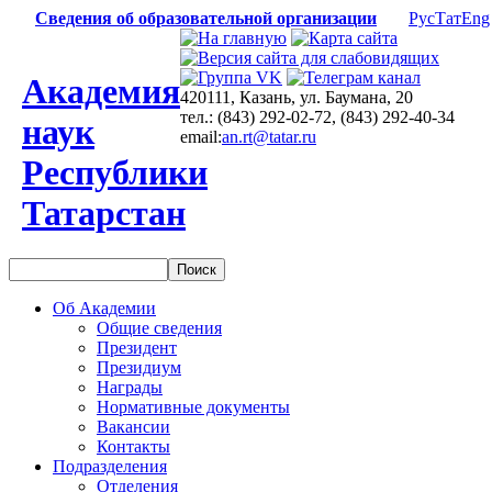
Сведения об образовательной организации
Рус
Тат
Eng
Академия
420111, Казань, ул. Баумана, 20
тел.: (843) 292-02-72, (843) 292-40-34
наук
email:
an.rt@tatar.ru
Республики
Татарстан
Об Академии
Общие сведения
Президент
Президиум
Награды
Нормативные документы
Вакансии
Контакты
Подразделения
Отделения