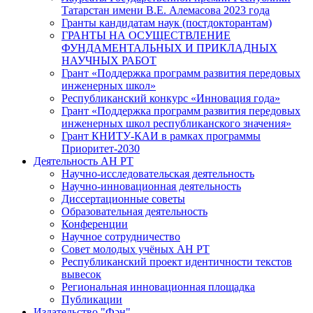
Татарстан имени В.Е. Алемасова 2023 года
Гранты кандидатам наук (постдокторантам)
ГРАНТЫ НА ОСУЩЕСТВЛЕНИЕ
ФУНДАМЕНТАЛЬНЫХ И ПРИКЛАДНЫХ
НАУЧНЫХ РАБОТ
Грант «Поддержка программ развития передовых
инженерных школ»
Республиканский конкурс «Инновация года»
Грант «Поддержка программ развития передовых
инженерных школ республиканского значения»
Грант КНИТУ-КАИ в рамках программы
Приоритет-2030
Деятельность АН РТ
Научно-исследовательская деятельность
Научно-инновационная деятельность
Диссертационные советы
Образовательная деятельность
Конференции
Научное сотрудничество
Совет молодых учёных АН РТ
Республиканский проект идентичности текстов
вывесок
Региональная инновационная площадка
Публикации
Издательство "Фән"