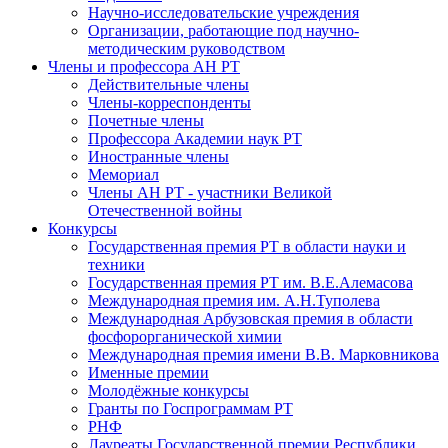
Научно-исследовательские учреждения
Организации, работающие под научно-
методическим руководством
Члены и профессора АН РТ
Действительные члены
Члены-корреспонденты
Почетные члены
Профессора Академии наук РТ
Иностранные члены
Мемориал
Члены АН РТ - участники Великой
Отечественной войны
Конкурсы
Государственная премия РТ в области науки и
техники
Государственная премия РТ им. В.Е.Алемасова
Международная премия им. А.Н.Туполева
Международная Арбузовская премия в области
фосфорорганической химии
Международная премия имени В.В. Марковникова
Именные премии
Молодёжные конкурсы
Гранты по Госпрограммам РТ
РНФ
Лауреаты Государственной премии Республики