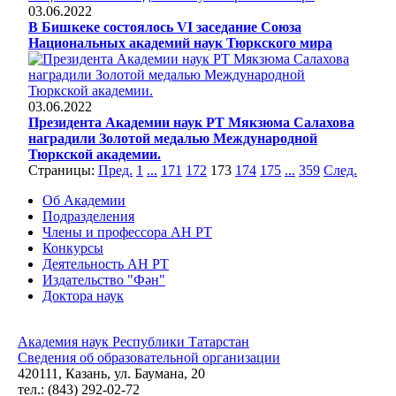
03.06.2022
В Бишкеке состоялось VI заседание Союза
Национальных академий наук Тюркского мира
03.06.2022
Президента Академии наук РТ Мякзюма Салахова
наградили Золотой медалью Международной
Тюркской академии.
Страницы:
Пред.
1
...
171
172
173
174
175
...
359
След.
Об Академии
Подразделения
Члены и профессора АН РТ
Конкурсы
Деятельность АН РТ
Издательство "Фән"
Доктора наук
Академия наук Республики Татарстан
Сведения об образовательной организации
420111, Казань, ул. Баумана, 20
тел.: (843) 292-02-72