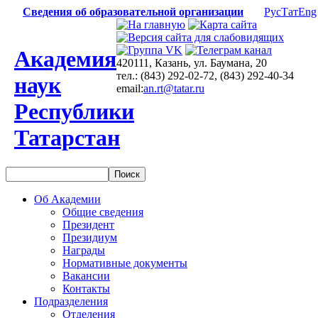
Сведения об образовательной организации
Рус
Тат
Eng
Академия
420111, Казань, ул. Баумана, 20
тел.: (843) 292-02-72, (843) 292-40-34
наук
email:
an.rt@tatar.ru
Республики
Татарстан
Об Академии
Общие сведения
Президент
Президиум
Награды
Нормативные документы
Вакансии
Контакты
Подразделения
Отделения