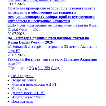
31.07.2026
Об отмене проведения отбора получателей грантов
на создание и обеспечение деятельности
междисциплинарных лабораторий искусственного
интеллекта в Республике Татарстан
30.07.2026
До 1 сентября принимаются научные статьи на
Kazan Digital Week — 2026
29.07.2026
Геннадий Дегтярёв: интервью к 35-летию Академии
наук РТ
Страницы:
1
2
3
4
5
...
359
След.
Об Академии
Подразделения
Члены и профессора АН РТ
Конкурсы
Деятельность АН РТ
Издательство "Фән"
Доктора наук