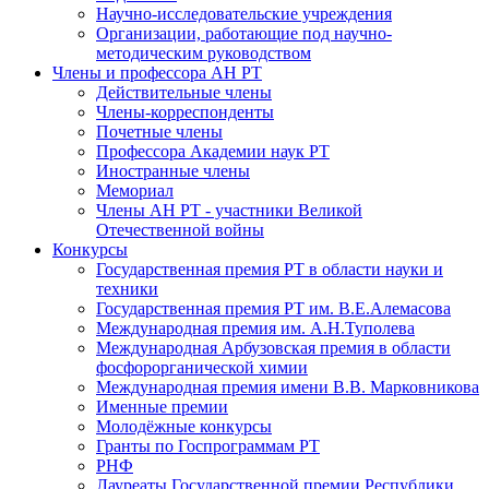
Научно-исследовательские учреждения
Организации, работающие под научно-
методическим руководством
Члены и профессора АН РТ
Действительные члены
Члены-корреспонденты
Почетные члены
Профессора Академии наук РТ
Иностранные члены
Мемориал
Члены АН РТ - участники Великой
Отечественной войны
Конкурсы
Государственная премия РТ в области науки и
техники
Государственная премия РТ им. В.Е.Алемасова
Международная премия им. А.Н.Туполева
Международная Арбузовская премия в области
фосфорорганической химии
Международная премия имени В.В. Марковникова
Именные премии
Молодёжные конкурсы
Гранты по Госпрограммам РТ
РНФ
Лауреаты Государственной премии Республики