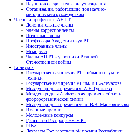
Научно-исследовательские учреждения
Организации, работающие под научно-
методическим руководством
Члены и профессора АН РТ
Действительные члены
Члены-корреспонденты
Почетные члены
Профессора Академии наук РТ
Иностранные члены
Мемориал
Члены АН РТ - участники Великой
Отечественной войны
Конкурсы
Государственная премия РТ в области науки и
техники
Государственная премия РТ им. В.Е.Алемасова
Международная премия им. А.Н.Туполева
Международная Арбузовская премия в области
фосфорорганической химии
Международная премия имени В.В. Марковникова
Именные премии
Молодёжные конкурсы
Гранты по Госпрограммам РТ
РНФ
Лауреаты Государственной премии Республики