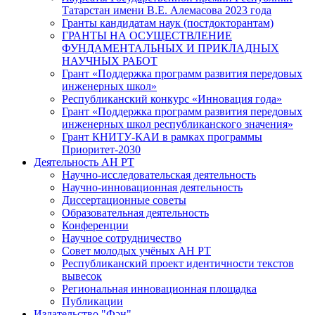
Татарстан имени В.Е. Алемасова 2023 года
Гранты кандидатам наук (постдокторантам)
ГРАНТЫ НА ОСУЩЕСТВЛЕНИЕ
ФУНДАМЕНТАЛЬНЫХ И ПРИКЛАДНЫХ
НАУЧНЫХ РАБОТ
Грант «Поддержка программ развития передовых
инженерных школ»
Республиканский конкурс «Инновация года»
Грант «Поддержка программ развития передовых
инженерных школ республиканского значения»
Грант КНИТУ-КАИ в рамках программы
Приоритет-2030
Деятельность АН РТ
Научно-исследовательская деятельность
Научно-инновационная деятельность
Диссертационные советы
Образовательная деятельность
Конференции
Научное сотрудничество
Совет молодых учёных АН РТ
Республиканский проект идентичности текстов
вывесок
Региональная инновационная площадка
Публикации
Издательство "Фән"