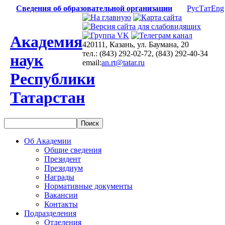
Сведения об образовательной организации
Рус
Тат
Eng
Академия
420111, Казань, ул. Баумана, 20
тел.: (843) 292-02-72, (843) 292-40-34
наук
email:
an.rt@tatar.ru
Республики
Татарстан
Об Академии
Общие сведения
Президент
Президиум
Награды
Нормативные документы
Вакансии
Контакты
Подразделения
Отделения