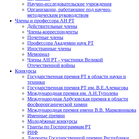
Научно-исследовательские учреждения
Организации, работающие под научно-
методическим руководством
Члены и профессора АН РТ
Действительные члены
Члены-корреспонденты
Почетные члены
Профессора Академии наук РТ
Иностранные члены
Мемориал
Члены АН РТ - участники Великой
Отечественной войны
Конкурсы
Государственная премия РТ в области науки и
техники
Государственная премия РТ им. В.Е.Алемасова
Международная премия им. А.Н.Туполева
Международная Арбузовская премия в области
фосфорорганической химии
Международная премия имени В.В. Марковникова
Именные премии
Молодёжные конкурсы
Гранты по Госпрограммам РТ
РНФ
Лауреаты Государственной премии Республики