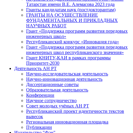
Татарстан имени В.Е. Алемасова 2023 года
Гранты кандидатам наук (постдокторантам)
ГРАНТЫ НА ОСУЩЕСТВЛЕНИЕ
ФУНДАМЕНТАЛЬНЫХ И ПРИКЛАДНЫХ
НАУЧНЫХ РАБОТ
Грант «Поддержка программ развития передовых
инженерных школ»
Республиканский конкурс «Инновация года»
Грант «Поддержка программ развития передовых
инженерных школ республиканского значения»
Грант КНИТУ-КАИ в рамках программы
Приоритет-2030
Деятельность АН РТ
Научно-исследовательская деятельность
Научно-инновационная деятельность
Диссертационные советы
Образовательная деятельность
Конференции
Научное сотрудничество
Совет молодых учёных АН РТ
Республиканский проект идентичности текстов
вывесок
Региональная инновационная площадка
Публикации
Издательство "Фән"