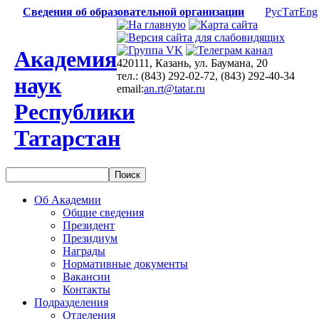
Сведения об образовательной организации
Рус
Тат
Eng
Академия
420111, Казань, ул. Баумана, 20
тел.: (843) 292-02-72, (843) 292-40-34
наук
email:
an.rt@tatar.ru
Республики
Татарстан
Об Академии
Общие сведения
Президент
Президиум
Награды
Нормативные документы
Вакансии
Контакты
Подразделения
Отделения