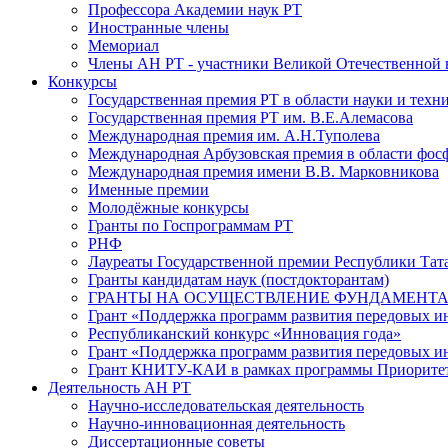
Профессора Академии наук РТ
Иностранные члены
Мемориал
Члены АН РТ - участники Великой Отечественной
Конкурсы
Государственная премия РТ в области науки и техн
Государственная премия РТ им. В.Е.Алемасова
Международная премия им. А.Н.Туполева
Международная Арбузовская премия в области фос
Международная премия имени В.В. Марковникова
Именные премии
Молодёжные конкурсы
Гранты по Госпрограммам РТ
РНФ
Лауреаты Государственной премии Республики Тата
Гранты кандидатам наук (постдокторантам)
ГРАНТЫ НА ОСУЩЕСТВЛЕНИЕ ФУНДАМЕНТА
Грант «Поддержка программ развития передовых 
Республиканский конкурс «Инновация года»
Грант «Поддержка программ развития передовых и
Грант КНИТУ-КАИ в рамках программы Приорите
Деятельность АН РТ
Научно-исследовательская деятельность
Научно-инновационная деятельность
Диссертационные советы