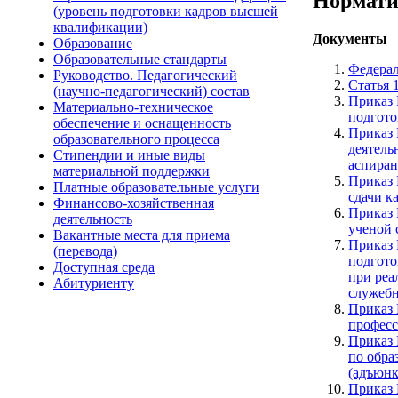
Нормати
(уровень подготовки кадров высшей
квалификации)
Документы
Образование
Образовательные стандарты
Федерал
Руководство. Педагогический
Статья 
(научно-педагогический) состав
Приказ 
Материально-техническое
подгото
обеспечение и оснащенность
Приказ 
образовательного процесса
деятель
Стипендии и иные виды
аспиран
материальной поддержки
Приказ 
Платные образовательные услуги
сдачи к
Финансово-хозяйственная
Приказ 
деятельность
ученой 
Вакантные места для приема
Приказ 
(перевода)
подгото
Доступная среда
при реа
Абитуриенту
служебн
Приказ 
професс
Приказ 
по обра
(адъюнк
Приказ 