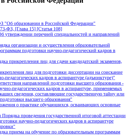
 в Российской Федерации
-ФЗ "Об образовании в Российской Федерации"
3-ФЗ, [Глава 15] [Статья 108]
 "Об утверждении перечней специальностей и направлений
ядка организации и осуществления образовательной
рограммам подготовки научно-педагогический кадров в
дка прикрепления лиц для сдачи кандидатский экзаменов,
рикрепления лиц для подготовки диссертации на соискание
но-педагогических кадров в аспирантуре (адъюнктуре)"
ответствия направлений подготовки высшего образования -
учно-педагогических кадров в аспирантуре, применяемых
ржащих сведения, составляющие государственную тайну или
подготовки высшего образования"
ложения о практике обучающихся, осваивающих основные
и Порядка проведения государственной итоговой аттестации
готовки научно-педагогических кадров в аспирантуре
ировки"
ядка приема на обучение по образовательным программам