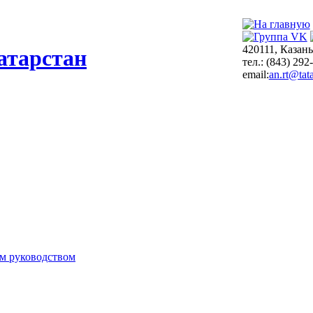
420111, Казань
атарстан
тел.: (843) 292
email:
an.rt@tata
м руководством