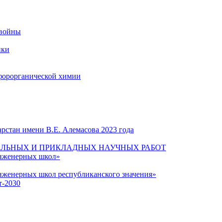
 войны
ики
форорганической химии
рстан имени В.Е. Алемасова 2023 года
ЛЬНЫХ И ПРИКЛАДНЫХ НАУЧНЫХ РАБОТ
инженерных школ»
нженерных школ республиканского значения»
т-2030