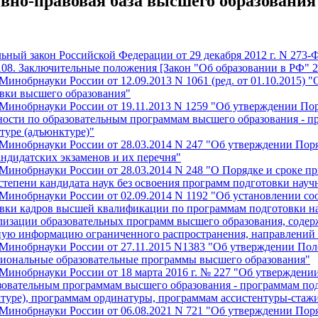
вно-правовая база высшего образования
ьный закон Российской Федерации от 29 декабря 2012 г. N 273
108. Заключительные положения [Закон "Об образовании в РФ" 27
Минобрнауки России от 12.09.2013 N 1061 (ред. от 01.10.2015)
вки высшего образования"
Минобрнауки России от 19.11.2013 N 1259 "Об утверждении Пор
ности по образовательным программам высшего образования - п
туре (адъюнктуре)"
Минобрнауки России от 28.03.2014 N 247 "Об утверждении Поря
андидатских экзаменов и их перечня"
Минобрнауки России от 28.03.2014 N 248 "О Порядке и сроке п
степени кандидата наук без освоения программ подготовки науч
Минобрнауки России от 02.09.2014 N 1192 "Об установлении со
вки кадров высшей квалификации по программам подготовки на
лизации образовательных программ высшего образования, соде
ую информацию ограниченного распространения, направлений 
Минобрнауки России от 27.11.2015 N1383 "Об утверждении По
иональные образовательные программы высшего образования"
Минобрнауки России от 18 марта 2016 г. № 227 "Об утверждени
зовательным программам высшего образования - программам под
туре), программам ординатуры, программам ассистентуры-стаж
Минобрнауки России от 06.08.2021 N 721 "Об утверждении Пор