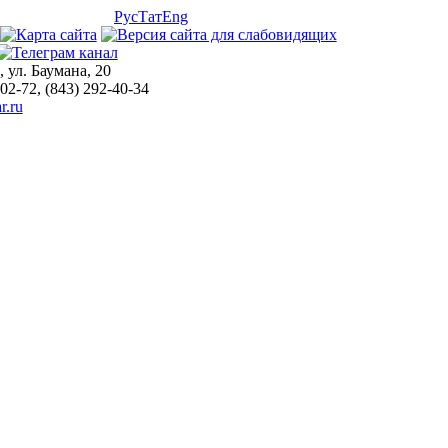
Рус
Тат
Eng
, ул. Баумана, 20
-02-72, (843) 292-40-34
r.ru