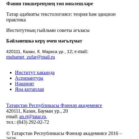
Фәнни тикшеренүнең төп юнәлешләре
Татар әдәбияты текстологиясе: теория һәм эдицион
практика
Институтның гыйльми советы әгъзасы
Бәйләнешкә керү өчен мәгълүмат
; e-mail:
420111, Казан, К. Маркса ур., 12
muhamet
_
zufar
@mail.ru
Институт хакында
Аспирантура
Нәшрият
Яңа китаплар
Татарстан Республикасы Фәннәр академиясе
420111, Казан, Бауман ур., 20
email:
an.rt@tatar.ru,
тел.: (843) 292-02-72
© Татарстан Республикасы Фәннәр академиясе 2016 –
2026