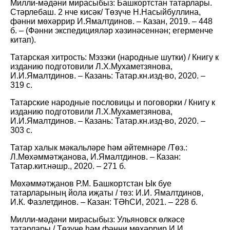
Милли-мәдәни мирасыбыз: Башкортстан татарлары.
Стәрлебаш. 2 нче кисәк/ Төзүче Н.Насыйбуллина,
фәнни мөхәррир И.Ямалтдинов. – Казан, 2019. – 448
б. – (Фәнни экспедицияләр хәзинәсеннән; егерменче
китап).
Татарская хитрость: Мэзэки (народные шутки) / Книгу к
изданию подготовили Л.Х.Мухаметзянова,
И.И.Ямалтдинов. – Казань: Татар.кн.изд-во, 2020. –
319 с.
Татарские народные пословицы и поговорки / Книгу к
изданию подготовили Л.Х.Мухаметзянова,
И.И.Ямалтдинов. – Казань: Татар.кн.изд-во, 2020. –
303 с.
Татар халык мәкальләре һәм әйтемнәре /Төз.:
Л.Мөхәммәтҗанова, И.Ямалтдинов. – Казан:
Татар.кит.нәшр., 2020. – 271 б.
Мөхәммәтҗанов Р.М. Башкортстан Ык буе
татарларының йола иҗаты / төз: И.И. Ямалтдинов,
И.К. Фазлетдинов. – Казан: ТӘһСИ, 2021. – 228 б.
Милли-мәдәни мирасыбыз: Ульяновск өлкәсе
татарлары / Төзүче һәм фәнни мөхәррир И.И.