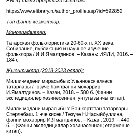
РИНЦ тагы профильгә сылтама:
https://www.elibrary.ru/author_profile.asp?id=592852
Төп фәнни хезмәтләр:
Монографияләр:
Татарская фольклористика 20-60-х гг. XX века.
Собирание, публикация и научное изучение
фольклора / И.И.Ямалтдинов. – Казань: ИЯЛИ, 2016. –
184 с.
Җыентыклар (2018-2023 еллар):
Милли-мәдәни мирасыбыз: Ульяновск өлкәсе
татарлары /Төзүче һәм фәнни мөхәррир
И.Ямалтдинов. – Казан, 2018. – 580 б. (Фәнни
экспедицияләр хәзинәсеннән; унтугызынчы китап).
Милли-мәдәни мирасыбыз: Башкортстан татарлары.
Стәрлебаш. 1 нче кисәк / Төзүче Н.Насыйбуллина,
фәнни мөхәррир И.Ямалтдинов. – Казан, 2019. – 440
б. – (Фәнни экспедицияләр хәзинәсеннән; егерменче
китап).