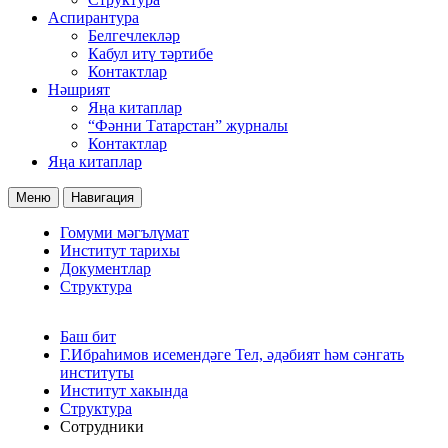
Аспирантура
Белгечлекләр
Кабул итү тәртибе
Контактлар
Нәшрият
Яңа китаплар
“Фәнни Татарстан” журналы
Контактлар
Яңа китаплар
Меню
Навигация
Гомуми мәгълүмат
Институт тарихы
Документлар
Структура
Баш бит
Г.Ибраһимов исемендәге Тел, әдәбият һәм сәнгать
институты
Институт хакында
Структура
Сотрудники