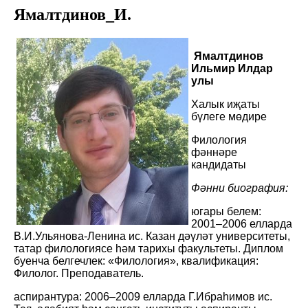
Ямалтдинов_И.
Ямалтдинов
Ильмир Илдар
улы
Халык иҗаты
бүлеге мөдире
Филология
фәннәре
кандидаты
Фәнни биография:
югары белем:
2001–2006 елларда
В.И.Ульянова-Ленина ис. Казан дәүләт университеты,
татар филологиясе һәм тарихы факультеты. Диплом
буенча белгечлек: «Филология», квалификация:
Филолог. Преподаватель.
аспирантура: 2006–2009 елларда Г.Ибраһимов ис.