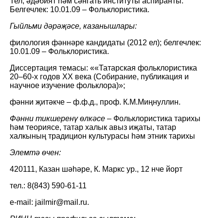
Тел, әдәбият һәм сәнгать институты аспиранты.
Белгечлек: 10.01.09 – Фольклористика.
Гыйльми дәрәҗәсе, казанышлары:
филология фәннәре кандидаты (2012 ел); белгечлек:
10.01.09 – Фольклористика.
Диссертация темасы: ««Татарская фольклористика
20–60-х годов XX века (Собирание, публикация и
научное изучение фольклора)»;
фәнни җитәкче – ф.ф.д., проф. К.М.Миңнуллин.
Фәнни тикшеренү өлкәсе
– Фольклористика тарихы
һәм теориясе, татар халык авыз иҗаты, татар
халкының традицион культурасы һәм этник тарихы
Элемтә өчен:
420111, Казан шәһәре, К. Маркс ур., 12 нче йорт
тел.: 8(843) 590-61-11
e-mail: jailmir@mail.ru.