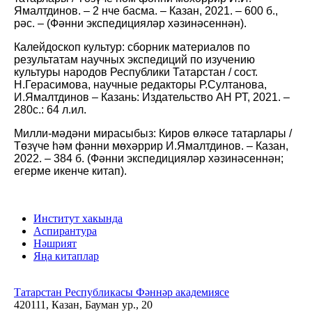
Ямалтдинов. – 2 нче басма. – Казан, 2021. – 600 б.,
рәс. – (Фәнни экспедицияләр хәзинәсеннән).
Калейдоскоп культур: сборник материалов по
результатам научных экспедиций по изучению
культуры народов Республики Татарстан / сост.
Н.Герасимова, научные редакторы Р.Султанова,
И.Ямалтдинов ‒ Казань: Издательство АН РТ, 2021. ‒
280с.: 64 л.ил.
Милли-мәдәни мирасыбыз: Киров өлкәсе татарлары /
Төзүче һәм фәнни мөхәррир И.Ямалтдинов. – Казан,
2022. – 384 б. (Фәнни экспедицияләр хәзинәсеннән;
егерме икенче китап).
Институт хакында
Аспирантура
Нәшрият
Яңа китаплар
Татарстан Республикасы Фәннәр академиясе
420111, Казан, Бауман ур., 20