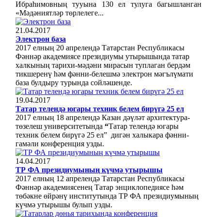
Ибраһимовның тууына 130 ел тулуга багышланган
«Мәдәниятләр төрлелеге...
21.04.2017
Электрон база
2017 елның 20 апрелендә Татарстан Республикасы
Фәннәр академиясе президиумы утырышында татар
халкының тарихи-мәдәни мирасын туплаган бердәм
тикшеренү һәм фәнни-белешмә электрон мәгълүмати
база булдыру турында сойләшенде.
19.04.2017
Татар телендә югары техник белем бирүгә 25 ел
2017 елны
ң
18 апрел
ендә
К
азан дәүләт архитектура-
төзелеш университетында
“
Татар телендә югары
техник белем бирүгә 25 ел”
дигән х
алыкара фәнни-
гамәли конференция
узды
.
14.04.2017
ТР ФА президиумының күчмә утырышы
2017 елның 12 апрелендә Татарстан Республикасы
Фәннәр академиясенең Татар энциклопедиясе һәм
төбәкне өйрәнү институтында ТР ФА президиумының
күчмә утырышы булып узды.