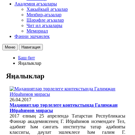
Академия әгъзалары
Хакыйкый әгъзалар
Мөхбир-әгьзалар
Шәрәфле әгьзалар
Чит ил әгьзалары
Мемориал
Фәнни эшчәнлек
Меню
Навигация
Баш бит
Яңалыклар
Яңалыклар
26.04.2017
Мәдәниятләр төрлелеге контекстында Галимҗан
Ибраһимов мирасы
2017 елның 25 апрелендә Татарстан Республикасы
Фәннәр академиясенең Г. Ибраһимов исемендәге Тел,
әдәбият һәм сәнгать институты татар әдәбияты
классигы, дәүләт эшлеклесе һәм галим Г.