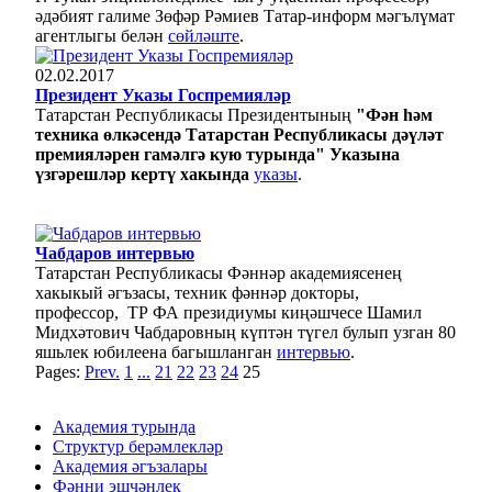
әдәбият галиме Зөфәр Рәмиев Татар-информ мәгълүмат
агентлыгы белән
сөйләште
.
02.02.2017
Президент Указы Госпремияләр
Татарстан Республикасы Президентының
"Фән һәм
техника өлкәсендә Татарстан Республикасы дәүләт
премияләрен гамәлгә кую турында" Указына
үзгәрешләр кертү хакында
указы
.
Чабдаров интервью
Татарстан Республикасы Фәннәр академиясенең
хакыкый әгъзасы, техник фәннәр докторы,
профессор, ТР ФА президиумы киңәшчесе Шамил
Мидхәтович Чабдаровның күптән түгел булып узган 80
яшьлек юбилеена багышланган
интервью
.
Pages:
Prev.
1
...
21
22
23
24
25
Академия турында
Структур берәмлекләр
Академия әгъзалары
Фәнни эшчәнлек