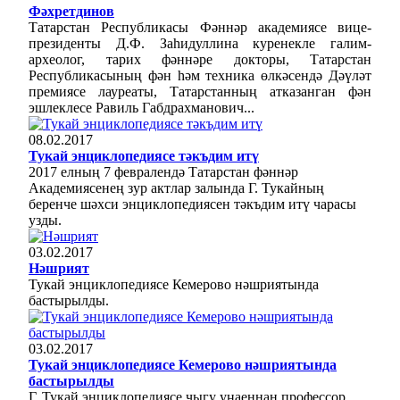
Фәхретдинов
Татарстан Республикасы Фәннәр академиясе вице-
президенты Д.Ф. Заһидуллина куренекле галим-
археолог, тарих фәннәре докторы, Татарстан
Республикасының фән һәм техника өлкәсендә Дәүләт
премиясе лауреаты, Татарстанның атказанган фән
эшлеклесе Равиль Габдрахманович...
08.02.2017
Тукай энциклопедиясе тәкъдим итү
2017 елның 7 февралендә Татарстан фәннәр
Академиясенең зур актлар залында Г. Тукайның
беренче шәхси энциклопедиясен тәкъдим итү чарасы
узды.
03.02.2017
Нәшрият
Тукай энциклопедиясе Кемерово нәшриятында
бастырылды.
03.02.2017
Тукай энциклопедиясе Кемерово нәшриятында
бастырылды
Г. Тукай энциклопедиясе чыгу уңаеннан профессор,