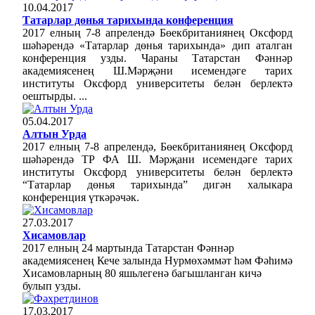
10.04.2017
Татарлар дөнья тарихында конференция
2017 елның 7-8 апрелендә Бөекбританиянең Оксфорд
шәһәрендә «Татарлар дөнья тарихында» дип аталган
конференция узды. Чараны Татарстан Фәннәр
академиясенең Ш.Мәрҗәни исемендәге тарих
институты Оксфорд университеты белән берлектә
оештырды. ...
05.04.2017
Алтын Урда
2017 елның 7-8 апрелендә, Бөекбританиянең Оксфорд
шәһәрендә ТР ФА Ш. Мәрҗани исемендәге тарих
институты Оксфорд университеты белән берлектә
“Татарлар дөнья тарихында” дигән халыкара
конференция үткәрәчәк.
27.03.2017
Хисамовлар
2017 елның 24 мартында Татарстан Фәннәр
академиясенең Кече залында Нурмөхәммәт һәм Фәһимә
Хисамовларның 80 яшьлегенә багышланган кичә
булып узды.
17.03.2017