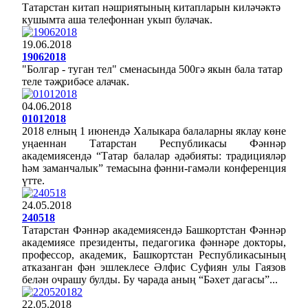
Татарстан китап нәшриятының китапларын киләчәктә
кушымта аша телефоннан укып булачак.
19.06.2018
19062018
"Болгар - туган тел" сменасында 500гә якын бала татар
теле тәҗрибәсе алачак.
04.06.2018
01012018
2018 елның 1 июнендә Халыкара балаларны яклау көне
уңаеннан Татарстан Республикасы Фәннәр
академиясендә “Татар балалар әдәбияты: традицияләр
һәм заманчалык” темасына фәнни-гамәли конференция
үтте.
24.05.2018
240518
Татарстан Фәннәр академиясендә Башкортстан Фәннәр
академиясе президенты, педагогика фәннәре докторы,
профессор, академик, Башкортстан Республикасының
атказанган фән эшлеклесе Әлфис Суфиян улы Гаязов
белән очрашу булды. Бу чарада аның “Бәхет дагасы”...
22.05.2018