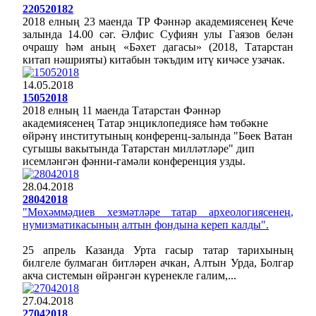
220520182
2018 елның 23 маенда ТР Фәннәр академиясенең Кече
залында 14.00 сәг. Әлфис Суфиян улы Гаязов белән
очрашу һәм аның «Бәхет дагасы» (2018, Татарстан
китап нәшрияты) китабын тәкъдим итү кичәсе узачак.
14.05.2018
15052018
2018 елның 11 маенда Татарстан Фәннәр
академиясенең Татар энциклопедиясе һәм төбәкне
өйрәнү институтының конференц-залында "Бөек Ватан
сугышы вакытында Татарстан милләтләре" дип
исемләнгән фәнни-гамәли конференция узды.
28.04.2018
28042018
"Мөхәммәдиев хезмәтләре татар археологиясенең,
нумизматикасының алтын фондына кереп калды".
25 апрель Казанда Урта гасыр татар тарихының
билгеле булмаган битләрен ачкан, Алтын Урда, Болгар
акча системын өйрәнгән күренекле галим,...
27.04.2018
27042018