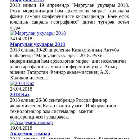
2018 елның 19 апрелендә "Маргулан укулары 2018.
Рухи модернизация һәм археологик мирас" халыкара
фәнни-гамәли конференциясе кысаларында "Бөек ефәк
юлының сакраль географиясе" дигән түгәрәк өстәл
узды.
24.04.2018
Маргулан укулары 2018
2018 елның 19-20 апрелендә Казахстанның Актүбә
шәһәрендә "Маргулан укулары - 2018. Рухи
модернизация һәм археологик мирас" дип исемләнгән
халыкара фәнни-гамәли конференция узды. Аның
эшендә Татарстан Фәннәр академиясенең А.Х.
Халиков исемен...
24.04.2018
2018 Kaz
2018 елның 26-30 сентябрендә Россия фәннәр
академиясенең Казан фәнни үзәге "Информацион
технологияләр һәм системалар" мәктәп-
конференциясен уздырачак.
19.04.2018
Академик томнар