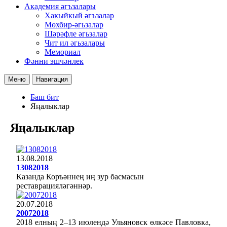
Академия әгъзалары
Хакыйкый әгъзалар
Мөхбир-әгьзалар
Шәрәфле әгьзалар
Чит ил әгьзалары
Мемориал
Фәнни эшчәнлек
Меню
Навигация
Баш бит
Яңалыклар
Яңалыклар
13.08.2018
13082018
Казанда Коръәннең иң зур басмасын
реставрацияләгәннәр.
20.07.2018
20072018
2018 елның 2–13 июлендә Ульяновск өлкәсе Павловка,