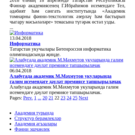
2018 елның 18 апрелендә Татарстан Республикасы
Фәннәр академиясенең Г.Ибраһимов исемендәге Тел,
әдәбият һәм сәнгать институтында «Академик
томнарны фәнни-текстологик әзерләү һәм бастырып
чыгару мәсьәләләре» темасына түгәрәк өстәл узды.
...
13.04.2018
Информатика
Татарстан укучылары Бөтенроссия информатика
олимпиадасында җиңде.
06.04.2018
Алабугада академик М.Мәхмүтов укуларында
галим исемендәге дәүләт премиясе тапшырылачак
Алабугада академик М.Мәхмүтов укуларында галим
исемендәге дәүләт премиясе тапшырылачак.
Pages:
Prev.
1
...
20
21
22
23
24
25
Next
Академия турында
Структур берәмлекләр
Академия әгъзалары
Фәнни эшчәнлек