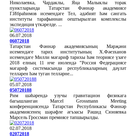
Николаевка, Чардаклы, Яңа Малыклы торак
пунктларында Татарстан Фәннәр академиясе
Г.Ибраһимов исемендәге Тел, әдәбият һәм сәнгать
институты тарафыннан оештырылган комплекслы
экспедиция үткәрелде. ...
06.07.2018
06072018
Татарстан Фәннәр академиясының Мәрҗәни
исемендәге тарих институтының Х.Фәезханов
исемендәге Милли мәгариф тарихы һәм теориясе үзәге
2018 елның 11 нче июлендә "Россия Федерациясе
мәгариф системасында республикаларның дәүләт
телләрен һәм туган телләрне...
05.07.2018
050720188
Рим шәһәрендә узучы гравитацион физикага
багышланган Marcel Grossmann Meeting
конференциясендә Татарстан Республикасы Фәннәр
академиясенең шәрәфле әгъзасы Рәшид Сюняевка
Марсель Гроссман премиясе тапшырылды.
02.07.2018
02072018