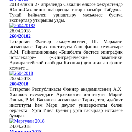
2018 елның 27 апрелендә Сахалин өлкәсе хөкүмәтендә
Южно-Сахалинск шәһәрендә татар шагыйре Габдулла
Тукай һәйкәлен урнаштыру мәсьәләсе буенча
экспертлар утырышы узды.
26.04.2018
260420182
Татарстан Фәннәр академиясенең Ш. Мәрҗани
исемендәге Тарих институты баш фәнни хезмәткәре
А.М. Гайнетдиновның «Бишбалта бистәсе эпиграфик
истәлекләре» («Эпиграфические памятники
Адмиралтейской слободы Казани») дип аталган фәнни
хезмәте ...
26.04.2018
26042018
Татарстан Республикасы Фәннәр академиясенең А.Х.
Халиков исемендәге Археология институты Марий
Элның В.М. Васильев исемендәге Тарих, тел, әдәбият
институты һәм Мари дәүләт университеты белән
берлектә "Урта Идел буеның урта гасырлар истәлеге
буларак...
24.04.2018
Маргулан 2018