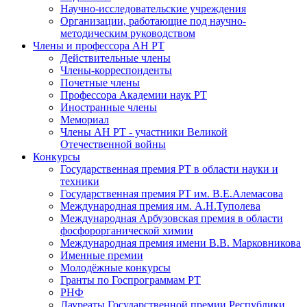
Научно-исследовательские учреждения
Организации, работающие под научно-
методическим руководством
Члены и профессора АН РТ
Действительные члены
Члены-корреспонденты
Почетные члены
Профессора Академии наук РТ
Иностранные члены
Мемориал
Члены АН РТ - участники Великой
Отечественной войны
Конкурсы
Государственная премия РТ в области науки и
техники
Государственная премия РТ им. В.Е.Алемасова
Международная премия им. А.Н.Туполева
Международная Арбузовская премия в области
фосфорорганической химии
Международная премия имени В.В. Марковникова
Именные премии
Молодёжные конкурсы
Гранты по Госпрограммам РТ
РНФ
Лауреаты Государственной премии Республики