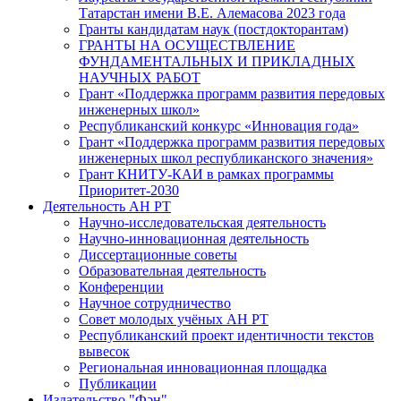
Татарстан имени В.Е. Алемасова 2023 года
Гранты кандидатам наук (постдокторантам)
ГРАНТЫ НА ОСУЩЕСТВЛЕНИЕ
ФУНДАМЕНТАЛЬНЫХ И ПРИКЛАДНЫХ
НАУЧНЫХ РАБОТ
Грант «Поддержка программ развития передовых
инженерных школ»
Республиканский конкурс «Инновация года»
Грант «Поддержка программ развития передовых
инженерных школ республиканского значения»
Грант КНИТУ-КАИ в рамках программы
Приоритет-2030
Деятельность АН РТ
Научно-исследовательская деятельность
Научно-инновационная деятельность
Диссертационные советы
Образовательная деятельность
Конференции
Научное сотрудничество
Совет молодых учёных АН РТ
Республиканский проект идентичности текстов
вывесок
Региональная инновационная площадка
Публикации
Издательство "Фән"