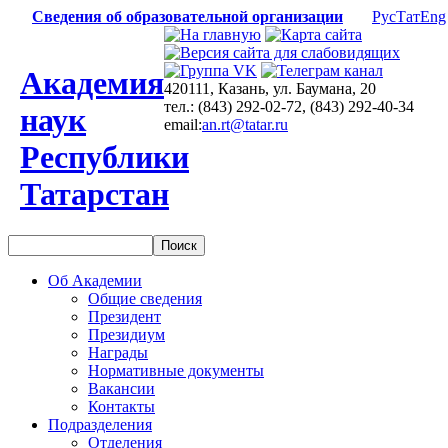
Сведения об образовательной организации
Рус
Тат
Eng
Академия
420111, Казань, ул. Баумана, 20
тел.: (843) 292-02-72, (843) 292-40-34
наук
email:
an.rt@tatar.ru
Республики
Татарстан
Об Академии
Общие сведения
Президент
Президиум
Награды
Нормативные документы
Вакансии
Контакты
Подразделения
Отделения