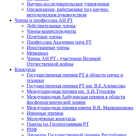
Научно-исследовательские учреждения
Организации, работающие под научно-
методическим руководством
Члены и профессора АН РТ
Действительные члены
Члены-корреспонденты
Почетные члены
Профессора Академии наук РТ
Иностранные члены
Мемориал
Члены АН РТ - участники Великой
Отечественной войны
Конкурсы
Государственная премия РТ в области науки и
техники
Государственная премия РТ им. В.Е.Алемасова
Международная премия им. А.Н.Туполева
Международная Арбузовская премия в области
фосфорорганической химии
Международная премия имени В.В. Марковникова
Именные премии
Молодёжные конкурсы
Гранты по Госпрограммам РТ
РНФ
Лауреаты Государственной премии Республики