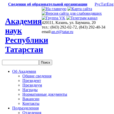
Сведения об образовательной организации
Рус
Тат
Eng
Академия
420111, Казань, ул. Баумана, 20
тел.: (843) 292-02-72, (843) 292-40-34
наук
email:
an.rt@tatar.ru
Республики
Татарстан
Об Академии
Общие сведения
Президент
Президиум
Награды
Нормативные документы
Вакансии
Контакты
Подразделения
Отделения