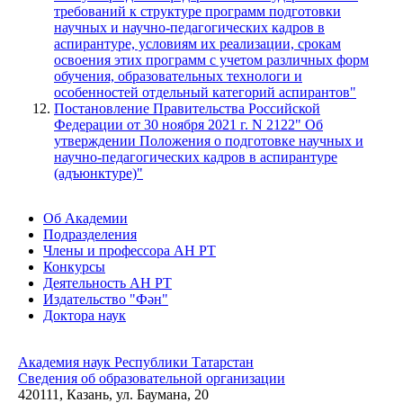
требований к структуре программ подготовки
научных и научно-педагогических кадров в
аспирантуре, условиям их реализации, срокам
освоения этих программ с учетом различных форм
обучения, образовательных технологи и
особенностей отдельный категорий аспирантов"
Постановление Правительства Российской
Федерации от 30 ноября 2021 г. N 2122" Об
утверждении Положения о подготовке научных и
научно-педагогических кадров в аспирантуре
(адъюнктуре)"
Об Академии
Подразделения
Члены и профессора АН РТ
Конкурсы
Деятельность АН РТ
Издательство "Фән"
Доктора наук
Академия наук Республики Татарстан
Сведения об образовательной организации
420111, Казань, ул. Баумана, 20