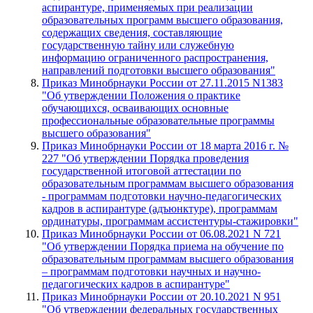
аспирантуре, применяемых при реализации
образовательных программ высшего образования,
содержащих сведения, составляющие
государственную тайну или служебную
информацию ограниченного распространения,
направлений подготовки высшего образования"
Приказ Минобрнауки России от 27.11.2015 N1383
"Об утверждении Положения о практике
обучающихся, осваивающих основные
профессиональные образовательные программы
высшего образования"
Приказ Минобрнауки России от 18 марта 2016 г. №
227 "Об утверждении Порядка проведения
государственной итоговой аттестации по
образовательным программам высшего образования
- программам подготовки научно-педагогических
кадров в аспирантуре (адъюнктуре), программам
ординатуры, программам ассистентуры-стажировки"
Приказ Минобрнауки России от 06.08.2021 N 721
"Об утверждении Порядка приема на обучение по
образовательным программам высшего образования
– программам подготовки научных и научно-
педагогических кадров в аспирантуре"
Приказ Минобрнауки России от 20.10.2021 N 951
"Об утверждении федеральных государственных