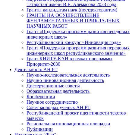
Татарстан имени В.Е. Алемасова 2023 года
Гранты кандидатам наук (постдокторантам)
ГРАНТЫ НА ОСУЩЕСТВЛЕНИЕ
ФУНДАМЕНТАЛЬНЫХ И ПРИКЛАДНЫХ
НАУЧНЫХ РАБОТ
Грант «Поддержка программ развития передовых
инженерных школ»
Республиканский конкурс «Инновация года»
Грант «Поддержка программ развития передовых
инженерных школ республиканского значения»
Грант КНИТУ-КАИ в рамках программы
Приоритет-2030
Деятельность АН РТ
Научно-исследовательская деятельность
Научно-инновационная деятельность
Диссертационные советы
Образовательная деятельность
Конференции
Научное сотрудничество
Совет молодых учёных АН РТ
Республиканский проект идентичности текстов
вывесок
Региональная инновационная площадка
Публикации
Издательство "Фән"