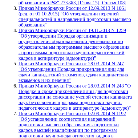
образовании в РФ" 273-ФЗ, [Глава 15] [Статья 108]
Приказ Минобрнауки России от 12.09.2013 N 1061
(ред. от 01.10.2015) "Об утверждении перечней
специальностей и направлений подготовки высшего
образования"
Приказ Минобрнауки России от 19.11.2013 N 1259
"Об утверждении Порядка организации и
осуществления образовательной деятельности по
образовательным программам высшего образования
- программам подготовки научно-педагогический
кадров в аспирантуре (адъюнктуре)"
Приказ Минобрнауки России от 28.03.2014 N 247
"Об утверждении Порядка прикрепления лиц для
сдачи кандидатский экзаменов, сдачи кандидатских
экзаменов и их перечня"
Приказ Минобрнауки России от 28.03.2014 N 248 "О
Порядке и сроке прикрепления лиц для подготовки
диссертации на соискание ученой степени кандидата
наук без освоения программ подготовки научно-
педагогических кадров в аспирантуре (адъюнктуре)"
Приказ Минобрнауки России от 02.09.2014 N 1192
"Об установлении соответствия направлений
подготовки высшего образования - подготовки
кадров высшей квалификации по программам
подготовки научно-педагогических кадров в