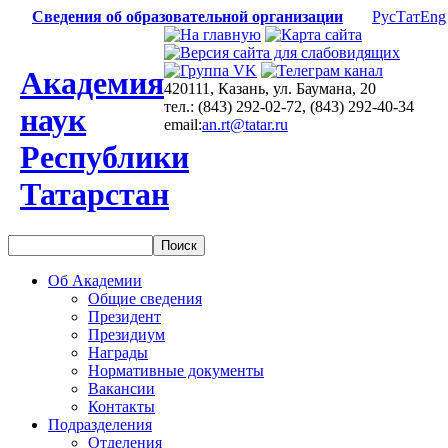
Сведения об образовательной организации
Рус
Тат
Eng
Академия
420111, Казань, ул. Баумана, 20
тел.: (843) 292-02-72, (843) 292-40-34
наук
email:
an.rt@tatar.ru
Республики
Татарстан
Об Академии
Общие сведения
Президент
Президиум
Награды
Нормативные документы
Вакансии
Контакты
Подразделения
Отделения