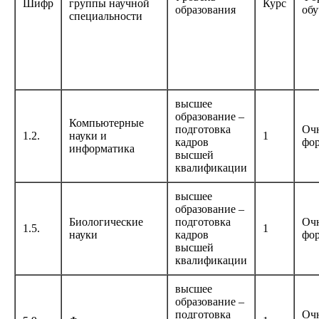
Шифр
группы научной
Курс
образования
обу
специальности
высшее
образование –
Компьютерные
подготовка
Оч
1.2.
науки и
1
кадров
фо
информатика
высшей
квалификации
высшее
образование –
Биологические
подготовка
Оч
1.5.
1
науки
кадров
фо
высшей
квалификации
высшее
образование –
подготовка
Оч