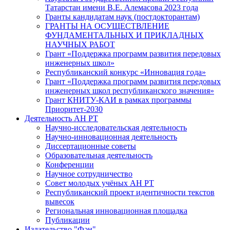
Татарстан имени В.Е. Алемасова 2023 года
Гранты кандидатам наук (постдокторантам)
ГРАНТЫ НА ОСУЩЕСТВЛЕНИЕ
ФУНДАМЕНТАЛЬНЫХ И ПРИКЛАДНЫХ
НАУЧНЫХ РАБОТ
Грант «Поддержка программ развития передовых
инженерных школ»
Республиканский конкурс «Инновация года»
Грант «Поддержка программ развития передовых
инженерных школ республиканского значения»
Грант КНИТУ-КАИ в рамках программы
Приоритет-2030
Деятельность АН РТ
Научно-исследовательская деятельность
Научно-инновационная деятельность
Диссертационные советы
Образовательная деятельность
Конференции
Научное сотрудничество
Совет молодых учёных АН РТ
Республиканский проект идентичности текстов
вывесок
Региональная инновационная площадка
Публикации
Издательство "Фән"