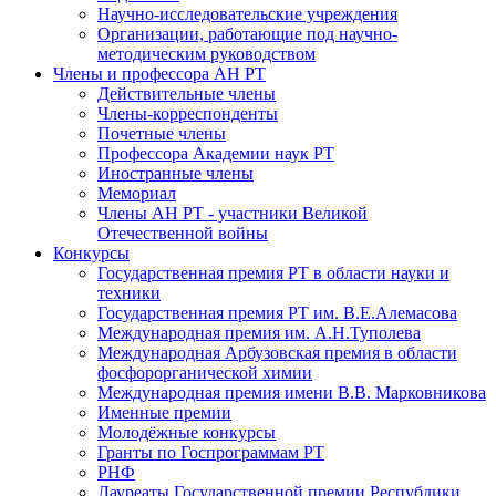
Научно-исследовательские учреждения
Организации, работающие под научно-
методическим руководством
Члены и профессора АН РТ
Действительные члены
Члены-корреспонденты
Почетные члены
Профессора Академии наук РТ
Иностранные члены
Мемориал
Члены АН РТ - участники Великой
Отечественной войны
Конкурсы
Государственная премия РТ в области науки и
техники
Государственная премия РТ им. В.Е.Алемасова
Международная премия им. А.Н.Туполева
Международная Арбузовская премия в области
фосфорорганической химии
Международная премия имени В.В. Марковникова
Именные премии
Молодёжные конкурсы
Гранты по Госпрограммам РТ
РНФ
Лауреаты Государственной премии Республики