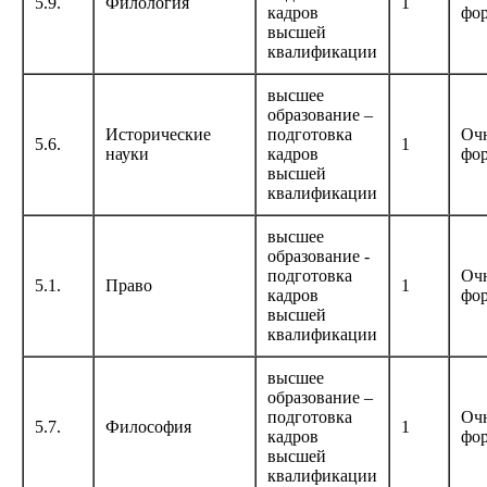
5.9.
Филология
1
кадров
фо
высшей
квалификации
высшее
образование –
Исторические
подготовка
Оч
5.6.
1
науки
кадров
фо
высшей
квалификации
высшее
образование -
подготовка
Оч
5.1.
Право
1
кадров
фо
высшей
квалификации
высшее
образование –
подготовка
Оч
5.7.
Философия
1
кадров
фо
высшей
квалификации