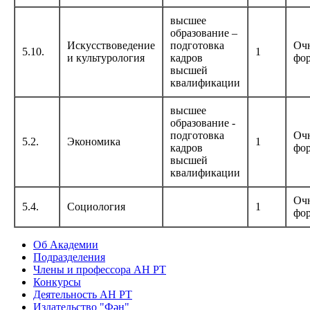
высшее
образование –
Искусствоведение
подготовка
Оч
5.10.
1
и культурология
кадров
фо
высшей
квалификации
высшее
образование -
подготовка
Оч
5.2.
Экономика
1
кадров
фо
высшей
квалификации
Оч
5.4.
Социология
1
фо
Об Академии
Подразделения
Члены и профессора АН РТ
Конкурсы
Деятельность АН РТ
Издательство "Фән"