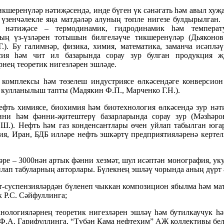
икшеренүләр нәтиҗәсендә, инде бүген үк сәнәгать һәм авыл ху
үзенчәлекле яңа матдәләр алуның төпле нигезе булдырылган
ң нәтиҗәсе – термодинамик, гидродинамик һәм темпера
ың үз-үзләрен тотышын билгеләүче тикшеренүләр (Дьяконов 
.). Бу галимнәр, физика, химия, математика, заманча исәпл
ссия һәм чит ил базарында сорау зур булган продукция 
рнең теоретик нигезләрен эшләде.
 комплексы һәм төзелеш индустриясе өлкәсендәге конверсион
кулланылыш тапты (Мадякин Ф.П., Марченко Г.Н.).
фть химиясе, биохимия һәм биотехнология өлкәсендә зур нәт
нни һәм фәнни-җитештерү базарларында сорау зур (Мәзһәров
Ш.). Нефть һәм газ конденсантлары өчен уйлап табылган юга
ия, Иран, БДБ илләре нефть эшкәртү предприятияләренә керт
әре – 3000нән артык фәнни хезмәт, шул исәптән монография, ук
йлап табуларның авторлары. Бүлекнең эшләү чорында аның дүрт ә
т-суспензияләрдән бүленеп чыккан композицион ябылма һәм мат
к Р.С. Сәйфуллинга;
нологияләрнең теоретик нигезләрен эшләү һәм бутилкаучук һ
 Ф.А. Гарифуллинга, “Түбән Кама нефтехим” АҖ коллективы бе