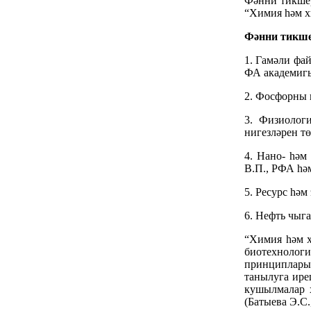
Фәнни тикшер
“Химия һәм х
Фәнни тикше
1. Гамәли фа
ФА академигы
2. Фосфорны 
3. Физиолог
нигезләрен т
4. Нано- һәм
В.П., РФА һә
5. Ресурс һә
6. Нефть чыг
“Химия һәм х
биотехнологи
принципларын
танылуга ире
кушылмалар 
(Батыева Э.С.