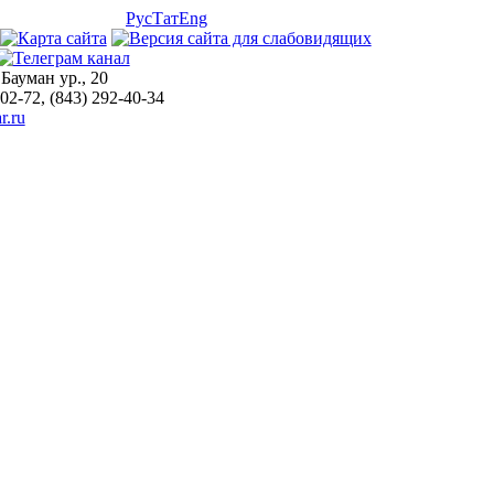
Рус
Тат
Eng
 Бауман ур., 20
-02-72, (843) 292-40-34
r.ru