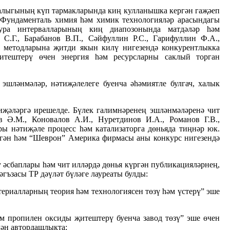
җалыгының күп тармакларында киң кулланышка кергән гаҗәеп
. Фундаменталь химия һәм химик технологияләр арасындагы
тура интервалларының киң диапозонында матдәләр һәм
С.Г., Барабанов В.П., Сәйфуллин Р.С., Гарифуллин Ф.А.,
әү методларына җитди якын килү нигезендә конкурентлыкка
җитештерү өчен энергия һәм ресурсларны саклый торган
 эшләнмәләр, нәтиҗәлелеге буенча әһәмиятле булгач, халык
иҗәләргә ирешелде. Бүлек галимнәренең эшләнмәләренә чит
 Ә.М., Коновалов А.И., Нуретдинов И.А., Романов Г.В.,
ры нәтиҗәле процесс һәм катализаторга дөньяда тиңнәр юк.
елгән һәм “Шеврон” Америка фирмасы аны конкурс нигезендә
у әсбаплары һәм чит илләрдә дөнья күргән публикацияләрнең,
гъзасы ТР дәүләт бүләге лауреаты булды:
ериалларның теория һәм технологиясен төзү һәм үстерү” эше
әм пропилен оксиды җитештерү буенча завод төзү” эше өчен
лән автордашлыкта;