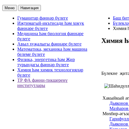
Меню
Навигация
Гуманитар фәннәр бүлеге
Баш бит
Иҗтимагый-икътисади һәм хокук
Бүлеклә
фәннәре бүлеге
Химия һ
Медицина һәм биология фәннәре
бүлеге
Химия һ
Авыл хуҗалыгы фәннәре бүлеге
Математика, механика һәм машина
белеме бүлеге
Физика, энергетика һәм Җир
турындагы фәннәр бүлеге
Химия һәм химик технологияләр
Бүлекне җит
бүлеге
ТР ФА фәнни-тикшеренү
институтлары
Хакыйкый әг
Дьяконов
Мазһаров
Мөхбир-әгъз
Гарифулл
Дьяконов