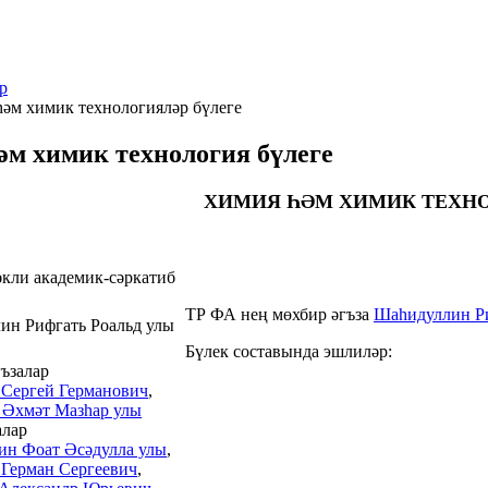
р
әм химик технологияләр бүлеге
әм химик технология бүлеге
ХИМИЯ ҺӘМ ХИМИК ТЕХНО
әкли академик-сәркатиб
ТР ФА нең мөхбир әгъза
Шаһидуллин Ри
Бүлек составында эшлиләр:
ъзалар
 Сергей Германович
,
 Әхмәт Мазһар улы
алар
ин Фоат Әсәдулла улы
,
 Герман Сергеевич
,