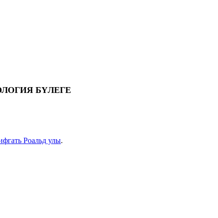
ЛОГИЯ БҮЛЕГЕ
фгать Роальд улы
.