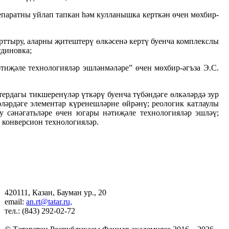
епаратны уйлап тапкан һәм кулланышка керткән өчен мөхбир-
рттыру, аларны җитештерү өлкәсенә кертү буенча комплекслы
тдиновка;
иҗәле технологияләр эшләнмәләре” өчен мөхбир-әгъза Э.С.
ердагы тикшеренүләр үткәрү буенча түбәндәге өлкәләрдә зур
ләрдәге элементар күренешләрне өйрәнү; реологик катлаулы
 сәнәгатьләре өчен югары нәтиҗәле технологияләр эшләү;
 конверсион технологияләр.
420111, Казан, Бауман ур., 20
email:
an.rt@tatar.ru,
тел.: (843) 292-02-72