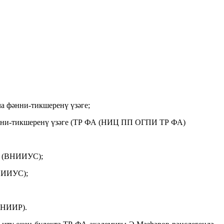
а фәнни-тикшеренү үзәге;
әнни-тикшеренү үзәге (ТР ФА (НИЦ ПП ОГПИ ТР ФА)
” (ВНИИУС);
НИИУС);
ВНИИР).