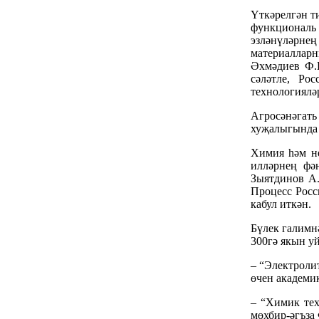
Үткәрелгән т
функциональ 
эзләнүләрне
материалларн
Әхмәдиев Ф.Г
сәләтле, Ро
технологиялә
Агросәнәгать
хуҗалыгында 
Химия һәм не
илләрнең фә
Зыятдинов А.
Процесс Росс
кабул иткән.
Бүлек галимн
300гә якын у
– “Электроли
өчен академи
– “Химик тех
мөхбир-әгъза