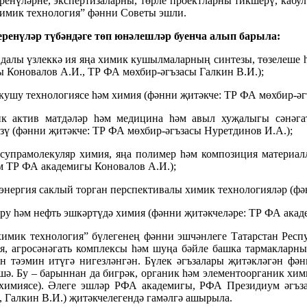
енүләрне, экспертизаларны, төрле проектларны тикшерү, кабул
имик технология” фәнни Советы эшли.
ренүләр түбәндәге төп юнәлешләр буенча алып барыла:
йдалы үзлеккә ия яңа химик кушылмаларның синтезы, төзелеше 
 Коновалов А.И., ТР ФА мөхбир-әгъзасы Галкин В.И.);
кушу технологиясе һәм химия (фәнни җитәкче: ТР ФА мөхбир-әгъ
ик актив матдәләр һәм медицина һәм авыл хуҗалыгы сәнәг
өзү (фәнни җитәкче: ТР ФА мөхбир-әгъзасы Нуретдинов И.А.);
 супрамолекуляр химия, яңа полимер һәм композиция материа
м ТР ФА академигы Коновалов А.И.);
м энергия саклый торган перспективалы химик технологияләр (фә
ару һәм нефть эшкәртүдә химия (фәнни җитәкчеләре: ТР ФА акад
имик технология” бүлегенең фәнни эшчәнлеге Татарстан Респ
я, агросәнәгать комплексы һәм шуңа бәйле башка тармакларн
 тәэмин итүгә нигезләнгән. Бүлек әгъзалары җитәкләгән фә
шә. Бу – барыннан да бигрәк, органик һәм элементоорганик хим
химиясе). Әлеге эшләр РФА академигы, РФА Президиум әгъза
, Галкин В.И.) җитәкчелегендә гамәлгә ашырыла.