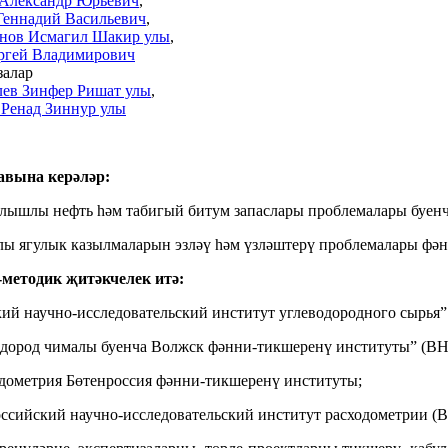
Александр Юрьевич
,
Геннадий Васильевич
,
нов Исмагил Шакир улы
,
гей Владимирович
залар
ев Зинфер Ришат улы
,
 Ренад Зиннур улы
авына керәләр:
ышлы нефть һәм табигый битум запаслары проблемалары буенч
ы ягулык казылмаларын эзләү һәм үзләштерү проблемалары ф
методик җитәкчелек итә:
й научно-исследовательский институт углеводородного сырья
дород чималы буенча Волжск фәнни-тикшеренү институты” (В
ометрия Бөтенроссия фәнни-тикшеренү институты;
сийский научно-исследовательский институт расходометрии (