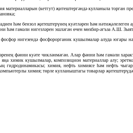
ия материалларын (кетгут) җитештергәндә кулланыла торган пр
мановка;
тадиен һәм бензол җитештерүнең куәтләрен һәм нәтиҗәлелеген а
ни һәм гамәли нигезләрен эшләгән өчен мөхбир-әгъза А.Ш. Зыя
фосфор нигезендә фосфорорганик кушылмалар алуда югары нәт
әренең фәнни куәте чикләнмәгән. Алар фәнни һәм гамәли характ
: яңа химик кушылмалар, композицион материаллар алу; эретмә
ң гидродинамикасы; химия, нефть химиясе һәм нефть чыгару
компьютерлы химия; төрле кулланыштагы товарлар җитештерүдә