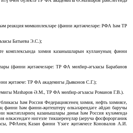
 итү өчен бүлектә ТР ФА академигы Ә.Мәзһәров рәислегендә
һәм реакция мөмкинлекләре (фәнни җитәкчеләре: РФА һәм ТР
засы Батыева Э.С.);
ате комплексында химия казанышларын куллануның фәнни
ллары (фәнни җитәкчеләре: ТР ФА мөхбир-әгъзасы Барабанов
нни җитәкче: ТР ФА академигы Дьяконов С.Г.);
емигы Мәзһәров Ә.М., ТР ФА мөхбир-әгъзасы Романов Г.В.).
убликасы һәм Россия Федерациясенең химия, нефть химиясе,
ың фәнни һәм фәнни-җитештерү өлкәләрендәге әйдәп баручы
нни мәктәпләрнең казанышлары дөнья һәм Россия күләмендә
ия өлкәсендәге нигезле тикшеренүләр (аеруча фосфорорганик
сы, РФАнең Казан фәнни Үзәге җитәкчесе Коновалов А.И.