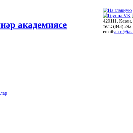
420111, Казан,
нәр академиясе
тел.: (843) 292
email:
an.rt@tata
алар