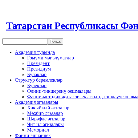
Татарстан Республикасы Фән
Академия турында
Гомуми мәгълүматлар
Президент
Президиум
Бүләкләр
Структур берәмлекләр
Бүлекләр
Фәнни-тикшеренү оешмалары
Фәнни-методик җитәкчелек астында эшләүче оешм
Академия әгъзалары
Хакыйкый әгъзалар
Мөхбир-әгьзалар
Шәрәфле әгьзалар
Чит ил әгьзалары
Мемориал
Фәнни эшчәнлек