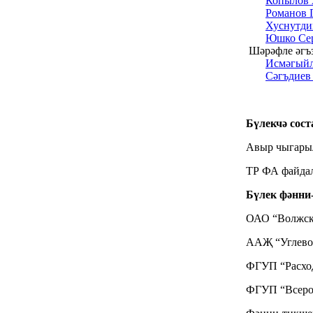
Копылов 
Романов 
Хуснутди
Юшко Сер
Шәрәфле әгъ
Исмәгыйл
Сәгъдиев
Бүлекчә сост
Авыр чыгарыл
ТР ФА файдал
Бүлек фәнни-
ОАО “Волжски
ААҖ “Углево
ФГУП “Расход
ФГУП “Всерос