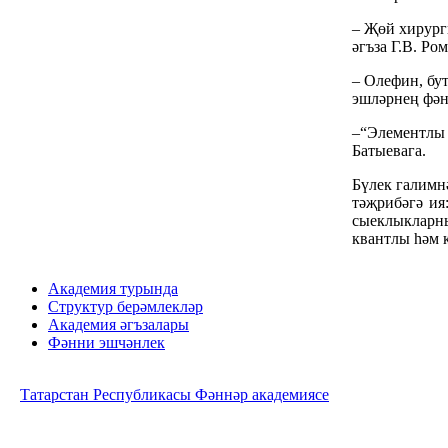
– Җөй хирург
әгъза Г.В. Ро
– Олефин, бу
эшләрнең фән
–“Элементлы 
Батыевага.
Бүлек галимн
тәҗрибәгә ия
сыеклыкларны
квантлы һәм 
Академия турында
Структур берәмлекләр
Академия әгъзалары
Фәнни эшчәнлек
Татарстан Республикасы Фәннәр академиясе