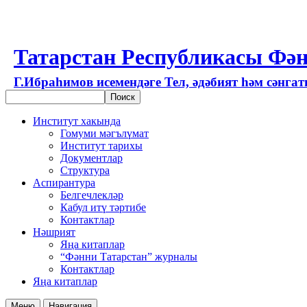
Татарстан Республикасы Фән
Г.Ибраһимов исемендәге Тел, әдәбият һәм сәнга
Институт хакында
Гомуми мәгълүмат
Институт тарихы
Документлар
Структура
Аспирантура
Белгечлекләр
Кабул итү тәртибе
Контактлар
Нәшрият
Яңа китаплар
“Фәнни Татарстан” журналы
Контактлар
Яңа китаплар
Меню
Навигация