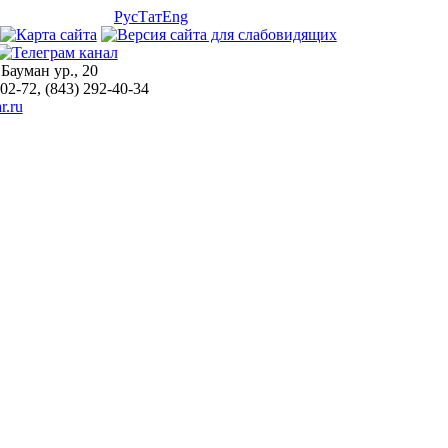
Рус
Тат
Eng
 Бауман ур., 20
-02-72, (843) 292-40-34
r.ru