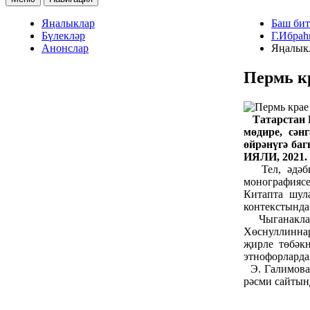
Яңалыклар
Баш бит
Бүлекләр
Г.Ибраһ
Анонслар
Яңалык
Пермь к
Татарстан Р
мөдире, сә
өйрәнүгә баг
ИЯЛИ, 2021. –
Тел, әдәбия
монографиясе
Китапта шул
контекстында
Чыганаклар 
Хөснуллинна
җирле төбәк
этнофорларда
Э. Галимован
рәсми сайтын