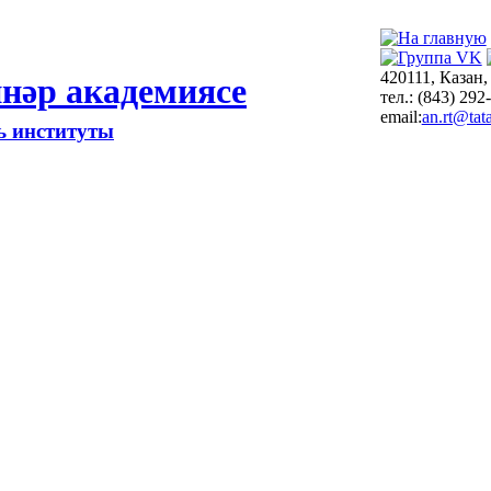
420111, Казан,
нәр академиясе
тел.: (843) 292
email:
an.rt@tata
ть институты