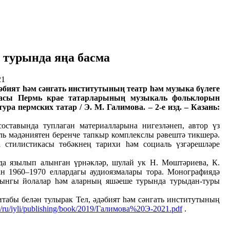
турында яңа басма
21
әбият һәм сәнгать институтының театр һәм музыка бүлеге
масы Пермь крае татарларының музыкаль фольклорын
а пермских татар / Э. М. Галимова. – 2-е изд. – Казань:
ставында туплаган материалларына нигезләнеп, автор үз
ь мәдәниятен беренче тапкыр комплекслы рәвештә тикшерә.
 стилистикасы төбәкнең тарихи һәм социаль үзгәрешләре
 язылып алынган үрнәкләр, шулай ук Н. Мөштәриева, К.
 1960–1970 еллардагы аудиоязмалары тора. Монографиядә
рынгы йолалар һәм аларның яшәеше турында турыдан-туры
абы белән тулырак Тел, әдәбият һәм сәнгать институтының
ru/ru/iyli/publishing/book/2019/Галимова%20Э-2021.pdf
.