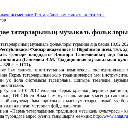
имов исемендәге Тел, әдәбият һәм сәнгать институты
лар
рае татарларының музыкаль фольклоры 
18.02.20
еспубликасы Фәннәр академиясе Г. Ибраһимов исем. Тел, әд
нгать фәннәре кандидаты Эльмира Галимованың яңа бас
ышланган (Галимова Э.М. Традиционная музыкальная культур
 328 с. + 1CD).
т һәм сәнгать институтының комплекслы экспедицияләре со
ндә Пермь татарларының җыр традицияләрен һәм инструментал
ай ук йола системасы тасвирлана, шигырь төзелеше, музыка
 анализлана.
булып 2010–2012 елларда Пермь краеның берничә районында
рның ТӘһСИнең Язма һәм музыкаль мирас үзәгендә сакланган
не өйрәнүчеләр һәм тарихчылар мәгълүматлары, шулай ук бо
н язып алынган материал файдаланылган.
ың «Пермь татарларының традицион музыкаль культурасы» кит
да түбәндәге адрес буенча танышырга мөмкин:
http://www.antat.