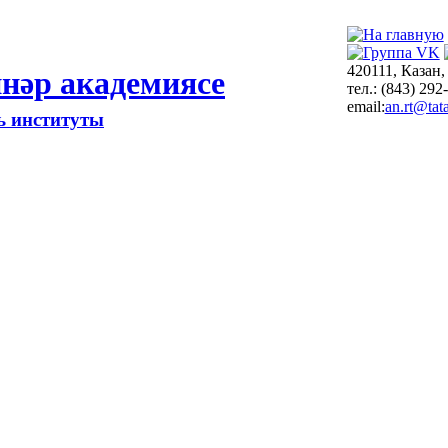
420111, Казан,
нәр академиясе
тел.: (843) 292
email:
an.rt@tata
ть институты