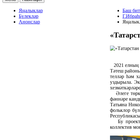
Яңалыклар
Баш бит
Бүлекләр
Г.Ибраһ
Анонслар
Яңалык
«Татарс
2021 елның 2
Тәтеш районы
телләр һәм х
уздырыла. Э
хезмәткәрләр
Әлеге төркем
фәннәре канд
Татьяна Нико
фольклор бүл
Республикасы
Бу проект н
коллектив мо