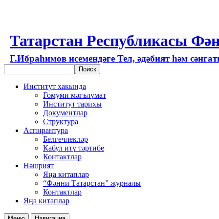
Татарстан Республикасы Фән
Г.Ибраһимов исемендәге Тел, әдәбият һәм сәнга
Институт хакында
Гомуми мәгълүмат
Институт тарихы
Документлар
Структура
Аспирантура
Белгечлекләр
Кабул итү тәртибе
Контактлар
Нәшрият
Яңа китаплар
“Фәнни Татарстан” журналы
Контактлар
Яңа китаплар
Меню
Навигация