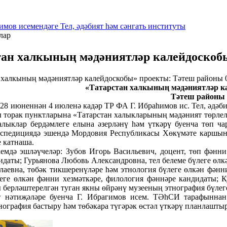
имов исемендәге Тел, әдәбият һәм сәнгать институты
лар
тан халкының мәдәниятләр калейдоскоб
«Татарстан халкының мәдәниятләр к
Тәтеш районы
8 июненнән 4 июленә кадәр ТР ФА Г. Ибраһимов ис. Тел, әдәби
 торак пунктларына «Татарстан халыкларының мәдәният төрлеле
алыклар бердәмлеге елына әзерләнү һәм үткәрү буенча төп 
кспедициядә эшендә Мордовия Республикасы Хөкүмәте каршын
е катнаша.
дә эшләүчеләр: Зубов Игорь Васильевич, доцент, төп фәнни 
идаты; Гурьянова Любовь Александровна, тел белеме бүлеге өлк
лаевна, төбәк тикшеренүләре һәм этнология бүлеге өлкән фәнн
еге өлкән фәнни хезмәткәре, филология фәннәре кандидаты;
 берләштерелгән туган якны өйрәнү музееның этнография бүлег
әтиҗәләре буенча Г. Ибрагимов исем. ТӘһСИ тарафыннан 
нография бастыру һәм төбәкара түгәрәк өстәл үткәрү планлашты