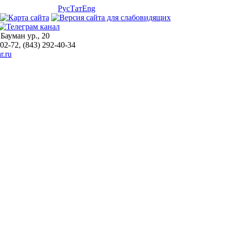
Рус
Тат
Eng
 Бауман ур., 20
-02-72, (843) 292-40-34
r.ru