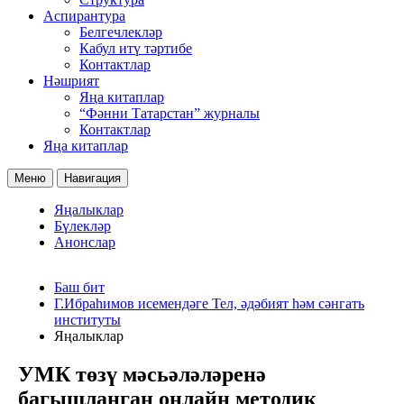
Аспирантура
Белгечлекләр
Кабул итү тәртибе
Контактлар
Нәшрият
Яңа китаплар
“Фәнни Татарстан” журналы
Контактлар
Яңа китаплар
Меню
Навигация
Яңалыклар
Бүлекләр
Анонслар
Баш бит
Г.Ибраһимов исемендәге Тел, әдәбият һәм сәнгать
институты
Яңалыклар
УМК төзү мәсьәләләренә
багышланган онлайн методик