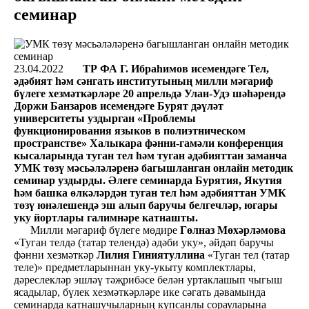
семинар
23.04.2022
ТР ФА Г. Ибраһимов исемендәге Тел,
әдәбият һәм сәнгать институтының милли мәгариф
бүлеге хезмәткәрләре 20 апрельдә Улан-Удэ шәһәрендә
Доржи Банзаров исемендәге Бурят дәүләт
университеты уздырган «Проблемы
функционирования языков в полиэтническом
пространстве» Халыкара фәнни-гамәли конференция
кысаларында туган тел һәм туган әдәбияттан заманча
УМК төзү мәсьәләләренә багышланган онлайн методик
семинар уздырды. Әлеге семинарда Бурятия, Якутия
һәм башка өлкәләрдән туган тел һәм әдәбияттан УМК
төзү юнәлешендә эш алып баручы белгечләр, югары
уку йортлары галимнәре катнашты.
Милли мәгариф бүлеге мөдире
Гөлназ Мөхәрләмова
«Туган телдә (татар телендә) әдәби уку», әйдәп баручы
фәнни хезмәткәр
Лилия Гиниятуллина
«Туган тел (татар
теле)» предметларыннан уку-укыту комплектлары,
дәреслекләр эшләү тәҗрибәсе белән уртаклашып чыгыш
ясадылар, бүлек хезмәткәрләре ике сәгать дәвамында
семинарда катнашучыларның күпсанлы сорауларына