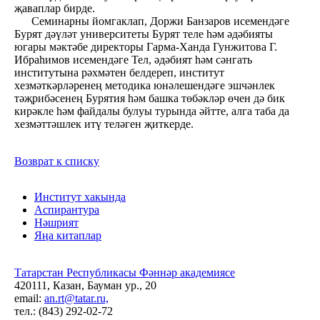
җаваплар бирде.
Семинарны йомгаклап, Доржи Банзаров исемендәге
Бурят дәүләт университеты Бурят теле һәм әдәбияты
югары мәктәбе директоры Гарма-Ханда Гунжитова Г.
Ибраһимов исемендәге Тел, әдәбият һәм сәнгать
институтына рәхмәтен белдереп, институт
хезмәткәрләренең методика юнәлешендәге эшчәнлек
тәҗрибәсенең Бурятия һәм башка төбәкләр өчен дә бик
кирәкле һәм файдалы булуы турында әйтте, алга таба да
хезмәттәшлек итү теләген җиткерде.
Возврат к списку
Институт хакында
Аспирантура
Нәшрият
Яңа китаплар
Татарстан Республикасы Фәннәр академиясе
420111, Казан, Бауман ур., 20
email:
an.rt@tatar.ru,
тел.: (843) 292-02-72