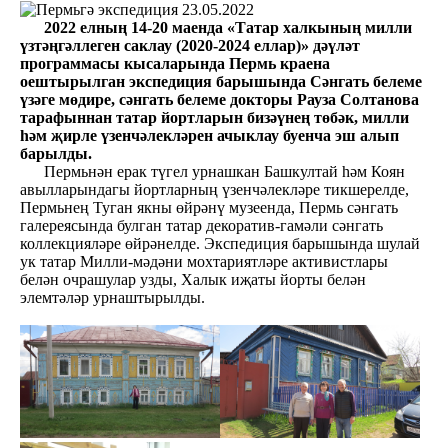
23.05.2022
2022 елның 14-20 маенда «Татар халкының милли
үзтәңгәллеген саклау (2020-2024 еллар)» дәүләт
программасы кысаларында Пермь краена
оештырылган экспедиция барышында Сәнгать белеме
үзәге мөдире, сәнгать белеме докторы Рауза Солтанова
тарафыннан татар йортларын бизәүнең төбәк, милли
һәм җирле үзенчәлекләрен ачыклау буенча эш алып
барылды.
Пермьнән ерак түгел урнашкан Башкултай һәм Коян
авылларындагы йортларның үзенчәлекләре тикшерелде,
Пермьнең Туган якны өйрәнү музеенда, Пермь сәнгать
галереясында булган татар декоратив-гамәли сәнгать
коллекцияләре өйрәнелде. Экспедиция барышында шулай
ук татар Милли-мәдәни мохтариятләре активистлары
белән очрашулар узды, Халык иҗаты йорты белән
элемтәләр урнаштырылды.