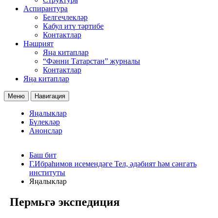
Аспирантура
Белгечлекләр
Кабул итү тәртибе
Контактлар
Нәшрият
Яңа китаплар
“Фәнни Татарстан” журналы
Контактлар
Яңа китаплар
Меню
Навигация
Яңалыклар
Бүлекләр
Анонслар
Баш бит
Г.Ибраһимов исемендәге Тел, әдәбият һәм сәнгать
институты
Яңалыклар
Пермьгә экспедиция