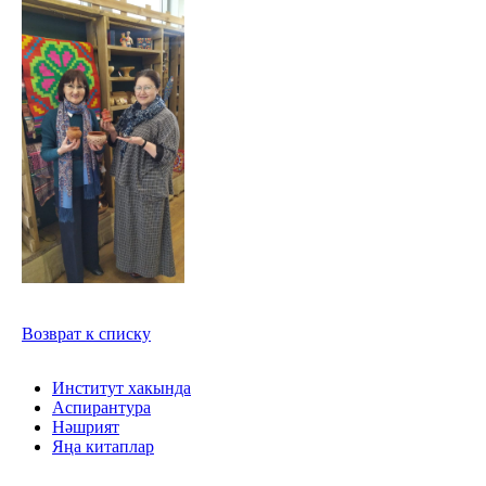
Возврат к списку
Институт хакында
Аспирантура
Нәшрият
Яңа китаплар