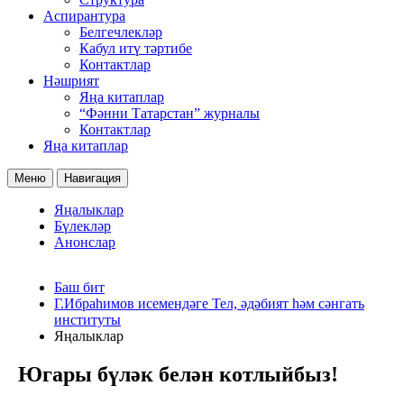
Аспирантура
Белгечлекләр
Кабул итү тәртибе
Контактлар
Нәшрият
Яңа китаплар
“Фәнни Татарстан” журналы
Контактлар
Яңа китаплар
Меню
Навигация
Яңалыклар
Бүлекләр
Анонслар
Баш бит
Г.Ибраһимов исемендәге Тел, әдәбият һәм сәнгать
институты
Яңалыклар
Югары бүләк белән котлыйбыз!