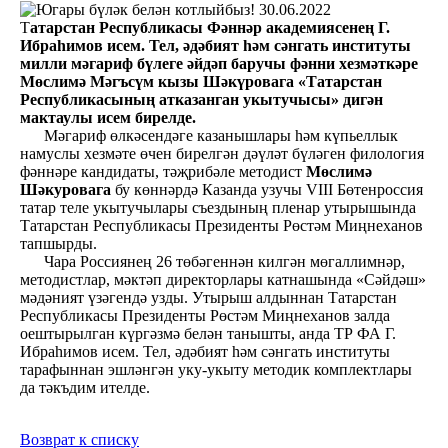
30.06.2022
Т
атарстан Республикасы Фәннәр академиясенең Г.
Ибраһимов исем. Тел, әдәбият һәм сәнгать институты
милли мәгариф бүлеге әйдәп баручы фәнни хезмәткәре
Мөслимә Мәгъсүм кызы Шәкүровага «Татарстан
Республикасының атказанган укытучысы» дигән
мактаулы исем бирелде.
Мәгариф өлкәсендәге казанышлары һәм күпьеллык
намуслы хезмәте өчен бирелгән дәүләт бүләген филология
фәннәре кандидаты, тәҗрибәле методист
Мөслимә
Шәкуровага
бу көннәрдә Казанда узучы VIII Бөтенроссия
татар теле укытучылары съездының пленар утырышында
Татарстан Республикасы Президенты Рөстәм Миңнеханов
тапшырды.
Чара Россиянең 26 төбәгеннән килгән мөгаллимнәр,
методистлар, мәктәп директорлары катнашында «Сәйдәш»
мәдәният үзәгендә узды. Утырыш алдыннан Татарстан
Республикасы Президенты Рөстәм Миңнеханов залда
оештырылган күргәзмә белән танышты, анда ТР ФА Г.
Ибраһимов исем. Тел, әдәбият һәм сәнгать институты
тарафыннан эшләнгән уку-укыту методик комплектлары
да тәкъдим ителде.
Возврат к списку