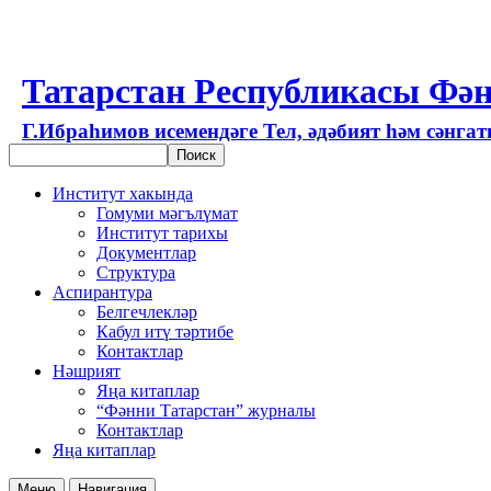
Татарстан Республикасы Фән
Г.Ибраһимов исемендәге Тел, әдәбият һәм сәнга
Институт хакында
Гомуми мәгълүмат
Институт тарихы
Документлар
Структура
Аспирантура
Белгечлекләр
Кабул итү тәртибе
Контактлар
Нәшрият
Яңа китаплар
“Фәнни Татарстан” журналы
Контактлар
Яңа китаплар
Меню
Навигация