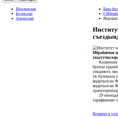
Яңалыклар
Баш бит
Бүлекләр
Г.Ибраһ
Анонслар
Яңалык
Институ
съездын
Ибраһимов ис
укытучылары
Казанның әй
буенча урын
секциясе), м
ук бүлекнең 
яңартылган Ф
яңартылган Фе
траекториялә
29 июньдә и
тарафыннан э
Возврат к сп