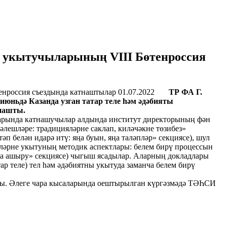
ты укытучыларының VIII Бөтенроссия
01.07.2022
ТР ФА Г.
 июньдә Казанда узган татар теле һәм әдәбияты
тнашты.
рында катнашучылар алдында институт директорының фән
әлешләре: традицияләрне саклап, киләчәкне төзибез»
әп белән идарә итү: яңа буын, яңа таләпләр» секциясе), шул
ләрне укытуның методик аспектлары: белем бирү процессын
ка ашыру» секциясе) чыгыш ясадылар. Аларның докладлары
ар теле) тел һәм әдәбиятны укытуда заманча белем бирү
ы. Әлеге чара кысаларында оештырылган күргәзмәдә ТӘҺСИ