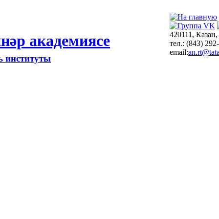
420111, Казан,
нәр академиясе
тел.: (843) 292
email:
an.rt@tata
ть институты