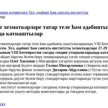
имов исемендәге Тел, әдәбият һәм сәнгать институты
лар
т хезмәткәрләре татар теле һәм әдәбия
да катнаштылар
ем. Тел, әдәбият һәм сәнгать институты хезмәткәрләре 27-29
ның VIII Бөтенроссия съезды секция утырышларында ка
дәп баручы белем бирү оешмаларында узган секция утырышла
басары
Олег Хисамов
(«Мәгарифне үзгәртеп коруның актуаль юн
илли мәгариф бүлеге мөдире
Гөлназ Мөхәрләмова
(«Заманча мәкт
әйдәп баручы фәнни хезмәткәре
Диләрия Абдуллина
(«Туган тел
едераль дәүләт белем бирү стандартларын исәпкә алып тормыш
дераль дәүләт белем бирү стандартлары шартларында туган (тат
ренә багышланган иде.
нститут хезмәткәрләре съездның пленар утырышында катнашт
шләнгән укыту-методик комплектлары да тәкъдим ителде.
иску