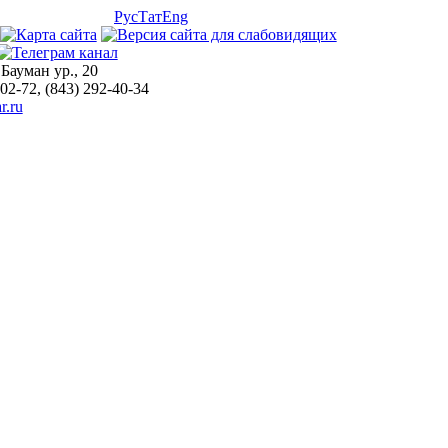
Рус
Тат
Eng
 Бауман ур., 20
-02-72, (843) 292-40-34
r.ru