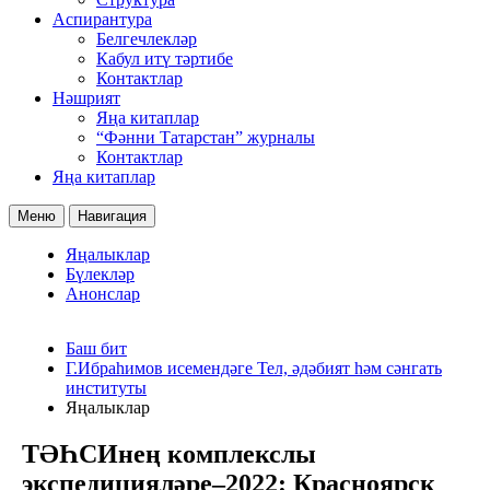
Аспирантура
Белгечлекләр
Кабул итү тәртибе
Контактлар
Нәшрият
Яңа китаплар
“Фәнни Татарстан” журналы
Контактлар
Яңа китаплар
Меню
Навигация
Яңалыклар
Бүлекләр
Анонслар
Баш бит
Г.Ибраһимов исемендәге Тел, әдәбият һәм сәнгать
институты
Яңалыклар
ТӘҺСИнең комплекслы
экспедицияләре–2022: Красноярск