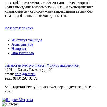
алга таба институтта әзерләнеп нәшер ителә торган
«Милли-мәдәни мирасыбыз» («Фәнни экспедицияләр
хәзинәсеннән» сериясе) җыентыкларының аерым бер
томында басылып чыгачак дип көтелә.
Возврат к списку
Институт хакында
Аспирантура
Нәшрият
Яңа китаплар
Татарстан Республикасы Фәннәр академиясе
420111, Казан, Бауман ур., 20
email:
an.rt@tatar.ru,
тел.: (843) 292-02-72
© Татарстан Республикасы Фәннәр академиясе 2016 –
2026