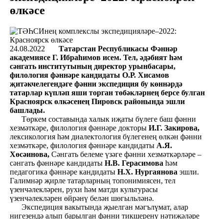
өлкәсе
24.08.2022
Татарстан Республикасы Фәннәр
академиясе Г. Ибраһимов исем. Тел, әдәбият һәм
сәнгать институтының директор урынбасары,
филология фәннәре кандидаты О.Р. Хисамов
җитәкчелегендәге фәнни экспедиция бу көннәрдә
татарлар күпләп яши торган төбәкләрнең берсе булган
Красноярск өлкәсенең Пировск районында эшли
башлады.
Төркем составында халык иҗаты бүлеге баш фәнни
хезмәткәре, филология фәннәре докторы
И.Г. Закирова,
лексикология һәм диалектология бүлегенең өлкән фәнни
хезмәткәре, филология фәннәре кандидаты
А.Я.
Хөсәинова,
Сәнгать белеме үзәге фәнни хезмәткәрләре –
сәнгать фәннәре кандидаты
Н.В. Герасимова
һәм
педагогика фәннәре кандидаты
Н.Х. Нургаянова
эшли.
Галимнәр җирле татарларның топонимиясен, тел
үзенчәлекләрен, рухи һәм матди культурасы
үзенчәлекләрен өйрәнү белән шөгыльләнә.
Экспедиция вакытында җыелган мәгълүмат, алар
нигезендә алып барылган фәнни тикшеренү нәтиҗәләре