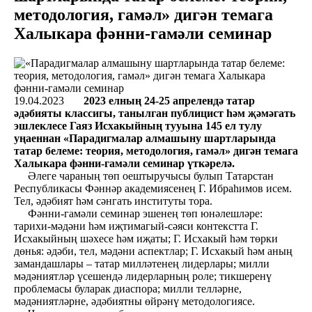
методология, гамәл» дигән темага
Халыкара фәнни-гамәли семинар
19.04.2023
2023 елның 24-25 апрелендә татар
әдәбияты классигы, танылган публицист һәм җәмәгать
эшлеклесе Гаяз Исхакыйның тууына 145 ел тулу
уңаеннан «Парадигмалар алмашыну шартларында
татар белеме: теория, методология, гамәл» дигән темага
Халыкара фәнни-гамәли семинар үткәрелә.
Әлеге чараның төп оештыручысы булып Татарстан
Республикасы Фәннәр академиясенең Г. Ибраһимов исем.
Тел, әдәбият һәм сәнгать институты тора.
Фәнни-гамәли семинар эшенең төп юнәлешләре:
тарихи-мәдәни һәм иҗтимагый-сәяси контекстта Г.
Исхакыйның шәхесе һәм иҗаты; Г. Исхакый һәм төрки
дөнья: әдәби, тел, мәдәни аспектлар; Г. Исхакый һәм аның
замандашлары – татар милләтенең лидерлары; милли
мәдәниятләр үсешендә лидерларның роле; тикшеренү
проблемасы буларак диаспора; милли телләрне,
мәдәниятләрне, әдәбиятны өйрәнү методологиясе.