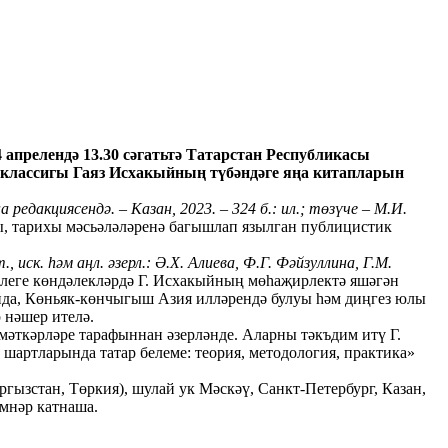
 апрелендә 13.30 сәгатьтә Татарстан Республикасы
ы классигы Гаяз Исхакыйның түбәндәге яңа китапларын
редакциясендә. – Казан, 2023. – 324 б.: ил.; төзүче – М.И.
ты, тарихы мәсьәләләренә багышлап язылган публицистик
 иск. һәм аңл. әзерл.: Ә.Х. Алиева, Ф.Г. Фәйзуллина, Г.М.
еге көндәлекләрдә Г. Исхакыйның мөһаҗирлектә яшәгән
йда, Көньяк-көнчыгыш Азия илләрендә булуы һәм диңгез юлы
р нәшер ителә.
мәткәрләре тарафыннан әзерләнде. Аларны тәкъдим итү Г.
артларында татар белеме: теория, методология, практика»
зстан, Төркия), шулай ук Мәскәү, Санкт-Петербург, Казан,
имнәр катнаша.