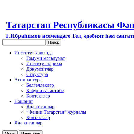
Татарстан Республикасы Фән
Г.Ибраһимов исемендәге Тел, әдәбият һәм сәнга
Институт хакында
Гомуми мәгълүмат
Институт тарихы
Документлар
Структура
Аспирантура
Белгечлекләр
Кабул итү тәртибе
Контактлар
Нәшрият
Яңа китаплар
“Фәнни Татарстан” журналы
Контактлар
Яңа китаплар
Меню
Навигация