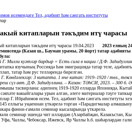
имов исемендәге Тел, әдәбият һәм сәнгать институты
лар
хакый китапларын тәкъдим итү чарасы
19.04.2023
2023 елның 24
миясендә (Казан ш., Бауман урамы, 20 йорт) татар әдәбият
була:
 Г. Милли куәтләр бардыр = Есть сила в нации / Д.Ф. Заһидуллина 
итапка язучының Россиядә һәм эмиграциядә татар теле, әдәбия
плап, татар һәм рус телләрендә бирелгән.
Г. Көндәлекләр: 3 китапта. 1 нче китап: 1919–1920 / төз., текст.,
реш сүз авт. Д.Ф. Заһидуллина. – Казан: ТӘһСИ, 2023. – 300 б.
Әл
рмышы тасвирлана: әдипнең 1919-1920 елларда Япониядә, Кыта
сәяхәте вакыйгалары урын алган, әлеге материалар тәүге тапкы
ар Г. Ибраһимов исем. Тел, әдәбият һәм сәнгать институты хез
45 еллыгы уңаеннан үткәрелә торган «Парадигмалар алмашыну ш
лыкара фәнни-гамәли семинар кысаларында үткәрелә.
 семинар эшендә чит илләрдән (Азәрбайҗан, Казакъстан, Кыргы
 Уфа, Чаллы, Чебоксар, Ижевск, Яр Чаллы һ.б. шәһәрләрдән гал