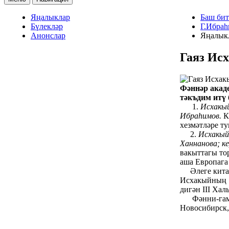
Яңалыклар
Баш бит
Бүлекләр
Г.Ибраһ
Анонслар
Яңалык
Гаяз Ис
Фәннәр акаде
тәкъдим итү 
1.
Исхакый
Ибраһимов.
К
хезмәтләре ту
2.
Исхакый 
Ханнанова; ке
вакыттагы то
аша Европага 
Әлеге китапл
Исхакыйның 1
дигән III Ха
Фәнни-гамәли
Новосибирск,