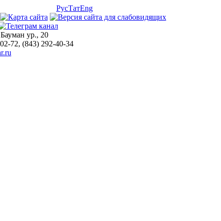
Рус
Тат
Eng
 Бауман ур., 20
-02-72, (843) 292-40-34
r.ru