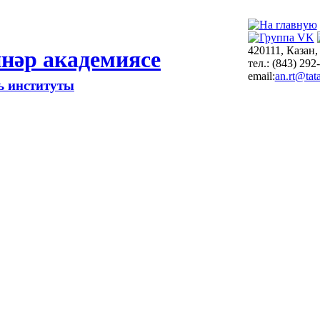
420111, Казан,
нәр академиясе
тел.: (843) 292
email:
an.rt@tata
ть институты