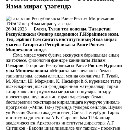
Язма мирас үзәгендә
26.04.2023
Бүген, Туган тел көнендә, Татарстан
Республикасы Фәннәр академиясе Г.Ибраһимов исем.
Тел, әдәбият һәм сәнгать институтының Язма мирас
үзәгенә Татарстан Республикасы Рәисе Рөстәм
Миңнеханов килде.
Язма мирас үзәге буенча экскурсия барышында аның
җитәкчесе, филология фәннәре кандидаты
Илһам
Гомәров
Татарстан Республикасы Рәисе
Рөстәм Нургали
улы Миңнехановны
«Мирасханә» эшчәнлеге белән
таныштырды, аерым алганда, монда сакланучы Г. Тукай,
М. Җәлил, Ш. Мәрҗани, К. Насыйри һ.б. күренекле татар
шәхесләренең шәхси фондларыннан материаллар, төрки–
татар халкының кулъязма мирасын популярлаштыру
проектлары, шул исәптән гарәп хәрефләре белән
бастырылган текстларны кириллицага күчерүче уникаль
программа («Miras-Tat») турында тулырак сөйләде. Шулай
ук Россия Фәннәр академисенең Санкт-Петербург Тарих
институты директоры А.В. Сиренов һәм ТР Фәннәр
академиясенең Археология институты директоры А.Г.
Ситдиков «Европа цивилизациясе язу тарихы» проектын