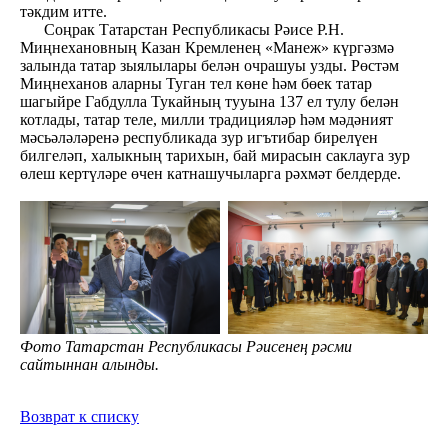
тәкдим итте.
Соңрак Татарстан Республикасы Рәисе Р.Н.
Миңнехановның Казан Кремленең «Манеж» күргәзмә
залында татар зыялылары белән очрашуы узды. Рөстәм
Миңнеханов аларны Туган тел көне һәм бөек татар
шагыйре Габдулла Тукайның тууына 137 ел тулу белән
котлады, татар теле, милли традицияләр һәм мәдәният
мәсьәләләренә республикада зур игътибар бирелүен
билгеләп, халыкның тарихын, бай мирасын саклауга зур
өлеш кертүләре өчен катнашучыларга рәхмәт белдерде.
Фото
Татарстан Республикасы Рәисенең рәсми
сайтыннан алынды.
Возврат к списку