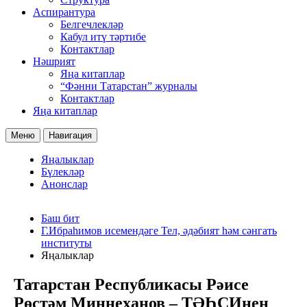
Аспирантура
Белгечлекләр
Кабул итү тәртибе
Контактлар
Нәшрият
Яңа китаплар
“Фәнни Татарстан” журналы
Контактлар
Яңа китаплар
Меню
Навигация
Яңалыклар
Бүлекләр
Анонслар
Баш бит
Г.Ибраһимов исемендәге Тел, әдәбият һәм сәнгать
институты
Яңалыклар
Татарстан Республикасы Рәисе
Рөстәм Миңнеханов – ТӘҺСИнең