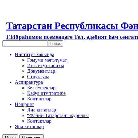
Татарстан Республикасы Фән
Г.Ибраһимов исемендәге Тел, әдәбият һәм сәнга
Институт хакында
Гомуми мәгълүмат
Институт тарихы
Документлар
Структура
Аспирантура
Белгечлекләр
Кабул итү тәртибе
Контактлар
Нәшрият
Яңа китаплар
“Фәнни Татарстан” журналы
Контактлар
Яңа китаплар
Меню
Навигация