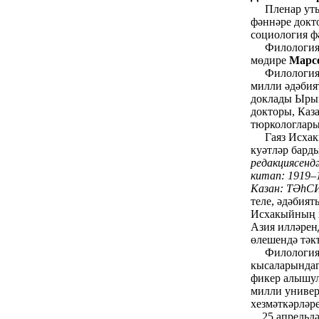
Пленар утыры
фәннәре докт
социология ф
Филология фә
мөдире
Марс
Филология ф
милли әдәбия
доклады Ырым
докторы, Каз
тюркологлары
Гаяз Исхакый
куәтләр бард
редакциясендә
китап: 1919–1
Казан: ТӘһСИ,
теле, әдәбият
Исхакыйның м
Азия илләрен
өлешендә тәк
Филология 
кысаларындаг
фикер алышул
милли униве
хезмәткәрләр
25 апрельдә 