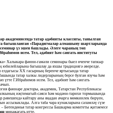
нәр академиясендә татар әдәбияты классигы, танылган
луга багышланган «Парадигмалар алмашыну шартларында
 семинар үз эшен башлады. Әлеге чараның төп
раһимов исем. Тел, әдәбият һәм сәнгать институты
ика» Халыкара фәнни-гамәли семинары быел өченче тапкыр
ең юбилейларына багышлау да яхшы традициягә әверелде.
ы елдагысы XX гасырның беренче яртысында татар
 башында татар халкы лидерларының берсе булган язучы һәм
 үтте Г.Ибраһимов исем. Тел, әдәбият һәм сәнгать
 ачып.
я фәннәре докторы, академик, Татарстан Республикасы
 халкының иҗтимагый-сәяси һәм мәдәни-тарихи тормышында
 рәвешендә кайтару аны яңадан ачарга мөмкинлек бирүен,
ын ассызыклады. Алга таба чара кунакларына сәламләү сүзе
 – Бөтендөнья татар конгрессы Башкарма комитеты җитәкчесе
таш
мөрәҗәгать итте.