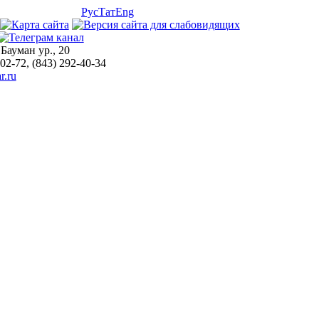
Рус
Тат
Eng
 Бауман ур., 20
-02-72, (843) 292-40-34
r.ru