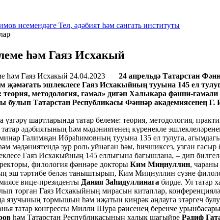
имов исемендәге Тел, әдәбият һәм сәнгать институты
лар
елеме һәм Гаяз Исхакый
24.04.2023
24 апрельдә Татарстан Фән
әм җәмәгать эшлеклесе Гаяз Исхакыйның тууына 145 ел ту
: теория, методология, гамәл» дигән Халыкара фәнни-гамәли
 булып Татарстан Республикасы Фәннәр академиясенең Г. Иб
згәрү шартларында татар белеме: теория, методология, практ
ы татар әдәбиятының һәм мәдәниятенең күренекле эшлеклеләрен
еминар Галимҗан Ибраһимовның тууына 135 ел тулуга, агымдаг
һәм мәдәниятендә зур роль уйнаган һәм, һичшиксез, узган гасыр
еклесе Гаяз Исхакыйның 145 еллыгына багышлана, – дип билгеләп
ректоры, филология фәннәре докторы
Ким Миңнуллин
, чараны
ш тәртибе белән таныштырып, Ким Миңнуллин сүзне филологи
миясе вице-президенты
Дания Заһидуллинага
бирде. Ул татар
лып торган Гаяз Исхакыйның мирасын китаплар, конференцияләр
 да язучының тормышын һәм иҗатын киңрәк аңлауга этәргеч булу
өнья татар конгрессы Милли Шура рәисенең беренче урынбасары
ров
һәм Татарстан Республикасының халык шагыйре
Рәдиф Га