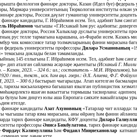
шта филология фәннәре докторы, Казан (Идел буе) федераль
оры, Мәрмәрә университетының Тюркология институты өлкән 
әннәре докторы, Россия дәүләт гуманитар университеты доцент
ннәре кандидаты, Г. Ибраһимов исем. Тел, әдәбият һәм сәнга
ель Ибраһимов
чыгышы «Г.Исхакый һәм рус әдәбияты: диверге
әннәре докторы, Россия Халыклар дуслыгы университеты пр
тның рус телле тармагына карашына, әл-Фараби исем. Казакъ 
бур чик комиссиясе татар толмачларының фәнни мирасына баг
ан федераль университеты профессоры
Диләрә Усманованың
«19
» темасына доклады белән тәмамланды.
ның 145 еллыгына Г. Ибраһимов исем. Тел, әдәбият һәм сәнг
ыр» дип аталган сайланма әсәрләре җыентыгы
(Исхакый Г. Милли
. – Казан, 2023. – 324 б.: ил.; составитель – М.И. Ибрагимов)
, һ
920 / төз., текст., иск. һәм аңл. әзерл.: Ә.Х. Алиева, Ф.Г. Фәйзу
 2023. – 300 б.)
бастырып чыгарылды. Атап кителгән басмаларн
ы, тарихы мәсьәләләренә багышлап язылган публицистик хезмәтлә
өһаҗирлектә яшәгән вакыттагы тормышы тасвирлана: әдипнең 
дә булуы һәм диңгез юлы аша Европага сәяхәте вакыйгалары уры
ъдим ителде.
фәннәре кандидаты
Азат Ахуновның
«Татарлар чит илләрдә: та
ы чыгышы татар язма мирасына, аны өйрәнү һәм фәнни әйләнешк
арда тарих фәннәре кандидаты, КФУ доценты
Диләрә Галиулл
рситеты профессоры
Әнисә Бикбулатова
, тарих фәннәре канди
е
Фирдәүс Кәлимуллина
һәм
Фидаил Миңнехановлар
катнаш
семинар эше дәвам итте.