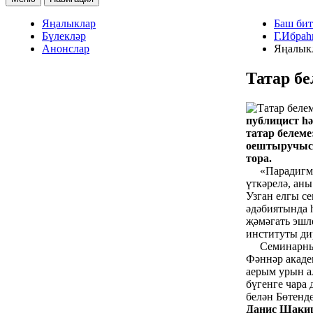
Яңалыклар
Баш бит
Бүлекләр
Г.Ибраһ
Анонслар
Яңалык
Татар б
публицист һ
татар белеме
оештыручысы
тора.
«Парадигма ү
үткәрелә, ан
Узган елгы с
әдәбиятында 
җәмәгать эшл
институты ди
Семинарның э
Фәннәр акаде
аерым урын а
бүгенге чара
белән Бөтенд
Данис Шаки