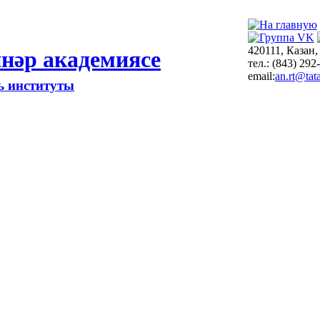
420111, Казан,
нәр академиясе
тел.: (843) 292
email:
an.rt@tata
ть институты