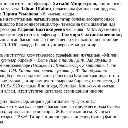
 университеты профессоры
Хатыйп Миңнегулов,
социология
укытучысы
Ләйсән Шаһин
, педагогика фәннәре кандидаты,
ы
Лариса Усманова
һ.б. чыгыш ясады.
ть институтының чагыштырма татар белеме лабораториясе
нцияләр һәм конвергенцияләр» темасына багышланган иде.
офессоры
Улданай Бахтикиреева
чыгышы– М.М. Ауезовның
милли университеты профессоры
Гөлмира Солтангалиеваның
ышланган багышланган иде. Пленар утырыш тарих фәннәре
20–1930 елларда Берлин университетында татар
ать институты хезмәткәрләре тарафыннан язучының «Милли
 куәтләр бардыр = Есть сила в нации / Д.Ф. Заһидуллина
әм көндәлекләре
(Исхакый Г. Көндәлекләр: 3 китапта. 1 нче
ллина, Г.М. Ханнанова; кереш сүз авт. Д.Ф. Заһидуллина. –
ың беренчесендә язучының Россиядә һәм эмиграциядә татар
ре туплап, татар һәм рус телләрендә бирелсә, икенчесендә Г.
1919-1920 елларда Япониядә, Кытайда, Көньяк-көнчыгыш
н алган. Атап үтелгән китаплар семинарның икенче
рих, шәхесләр, мирас» дип аталган түгәрәк өстәл
ә кертү мәсьәләләренә багышланган иде. Әлеге тема буенча
ин
а, тарих фәннәре докторы, Ж.Баласагын исем. Кыргыз
датлары, ТР ФА Татар энциклопедиясе институтының фәнни
ты.