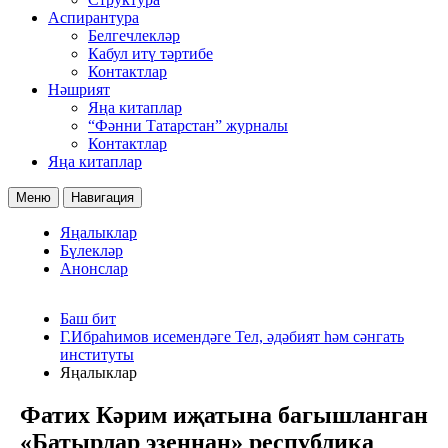
Аспирантура
Белгечлекләр
Кабул итү тәртибе
Контактлар
Нәшрият
Яңа китаплар
“Фәнни Татарстан” журналы
Контактлар
Яңа китаплар
Меню
Навигация
Яңалыклар
Бүлекләр
Анонслар
Баш бит
Г.Ибраһимов исемендәге Тел, әдәбият һәм сәнгать
институты
Яңалыклар
Фатих Кәрим иҗатына багышланган
«Батырлар эзеннан» республика