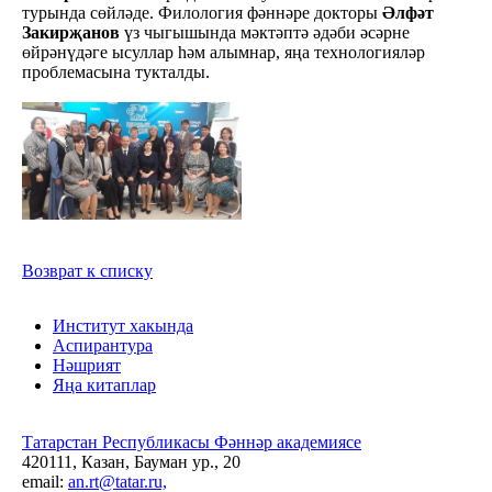
турында сөйләде. Филология фәннәре докторы
Әлфәт
Закирҗанов
үз чыгышында мәктәптә әдәби әсәрне
өйрәнүдәге ысуллар һәм алымнар, яңа технологияләр
проблемасына тукталды.
Возврат к списку
Институт хакында
Аспирантура
Нәшрият
Яңа китаплар
Татарстан Республикасы Фәннәр академиясе
420111, Казан, Бауман ур., 20
email:
an.rt@tatar.ru,