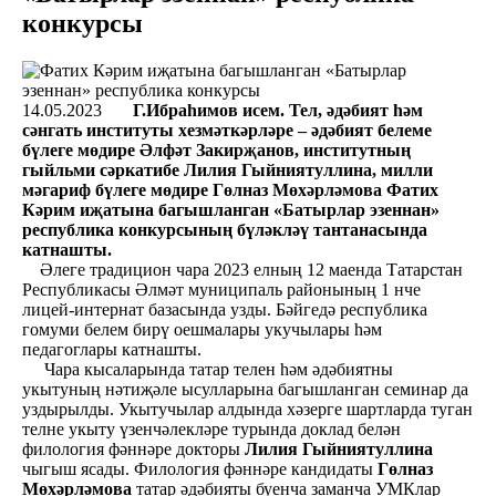
конкурсы
14.05.2023
Г.Ибраһимов исем. Тел, әдәбият һәм
сәнгать институты хезмәткәрләре – әдәбият белеме
бүлеге мөдире Әлфәт Закирҗанов, институтның
гыйльми сәркатибе Лилия Гыйниятуллина, милли
мәгариф бүлеге мөдире Гөлназ Мөхәрләмова Фатих
Кәрим иҗатына багышланган «Батырлар эзеннан»
республика конкурсының бүләкләү тантанасында
катнашты.
Әлеге традицион чара 2023 елның 12 маенда Татарстан
Республикасы Әлмәт муниципаль районының 1 нче
лицей-интернат базасында узды. Бәйгедә республика
гомуми белем бирү оешмалары укучылары һәм
педагоглары катнашты.
Чара кысаларында татар телен һәм әдәбиятны
укытуның нәтиҗәле ысулларына багышланган семинар да
уздырылды. Укытучылар алдында хәзерге шартларда туган
телне укыту үзенчәлекләре турында доклад белән
филология фәннәре докторы
Лилия Гыйниятуллина
чыгыш ясады. Филология фәннәре кандидаты
Гөлназ
Мөхәрләмова
татар әдәбияты буенча заманча УМКлар