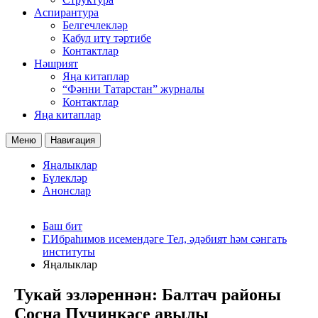
Аспирантура
Белгечлекләр
Кабул итү тәртибе
Контактлар
Нәшрият
Яңа китаплар
“Фәнни Татарстан” журналы
Контактлар
Яңа китаплар
Меню
Навигация
Яңалыклар
Бүлекләр
Анонслар
Баш бит
Г.Ибраһимов исемендәге Тел, әдәбият һәм сәнгать
институты
Яңалыклар
Тукай эзләреннән: Балтач районы
Сосна Пүчинкәсе авылы