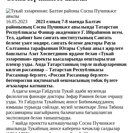
16.05.2023
2023 елның 7-8 маенда Балтач
районының Сосна Пүчинкәсе авылында Татарстан
Республикасы Фәннәр академиясе Г. Ибраһимов исем.
Тел, әдәбият һәм сәнгать институтының Сәнгать
белеме үзәге мөдире, сәнгать белеме докторы Рауза
Солтанова тарафыннан Югары Субаш авыл җирлеге
башлыгы Азат Хөснетдинов ярдәме белән «Тукай
эзләреннән» проекты кысаларында оештырылган
пленэр узды. Анда Татарстанның төрле шәһәрләреннән
килгән рәссамнар – Татарстан Республикасы
Рәссамнар берлеге, «Россия Рәссамнар берлеге»
бөтенроссия иҗтимагый оешмасының төбәк бүлеге
әгъзалары катнашты.
Алдагы көндә Габдулла Тукай әдәби музеенда
филология фәннәре докторы Зөфәр Рәмиев белән очрашу
узды. Ул Габдулла Тукайның әнисе Бибимәмдүдәнең
язмышы турында сөйләде, музей хезмәткәре Лена Тябина
рәссамнарны шагыйрьнең балачагына багышланган
экспозиция белән таныштырды.
7 майда проектта катнашучылар Сосна Пүчинкәсе
авылында Тукайның әнисе каберенә чәчәкләр салдылар