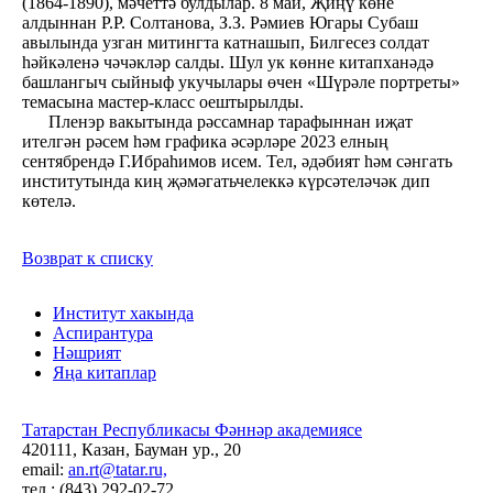
(1864-1890), мәчеттә булдылар. 8 май, Җиңү көне
алдыннан Р.Р. Солтанова, З.З. Рәмиев Югары Субаш
авылында узган митингта катнашып, Билгесез солдат
һәйкәленә чәчәкләр салды. Шул ук көнне китапханәдә
башлангыч сыйныф укучылары өчен «Шүрәле портреты»
темасына мастер-класс оештырылды.
Пленэр вакытында рәссамнар тарафыннан иҗат
ителгән рәсем һәм графика әсәрләре 2023 елның
сентябрендә Г.Ибраһимов исем. Тел, әдәбият һәм сәнгать
институтында киң җәмәгатьчелеккә күрсәтеләчәк дип
көтелә.
Возврат к списку
Институт хакында
Аспирантура
Нәшрият
Яңа китаплар
Татарстан Республикасы Фәннәр академиясе
420111, Казан, Бауман ур., 20
email:
an.rt@tatar.ru,
тел.: (843) 292-02-72