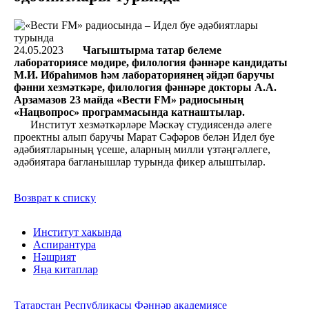
24.05.2023
Чагыштырма татар белеме
лабораториясе мөдире, филология фәннәре кандидаты
М.И. Ибраһимов һәм лабораториянең әйдәп баручы
фәнни хезмәткәре, филология фәннәре докторы А.А.
Арзамазов 23 майда «Вести FM» радиосының
«Нацвопрос» программасында катнаштылар.
Институт хезмәткәрләре Мәскәү студиясендә әлеге
проектны алып баручы Марат Сәфәров белән Идел буе
әдәбиятларының үсеше, аларның милли үзтәңгәллеге,
әдәбиятара багланышлар турында фикер алыштылар.
Возврат к списку
Институт хакында
Аспирантура
Нәшрият
Яңа китаплар
Татарстан Республикасы Фәннәр академиясе