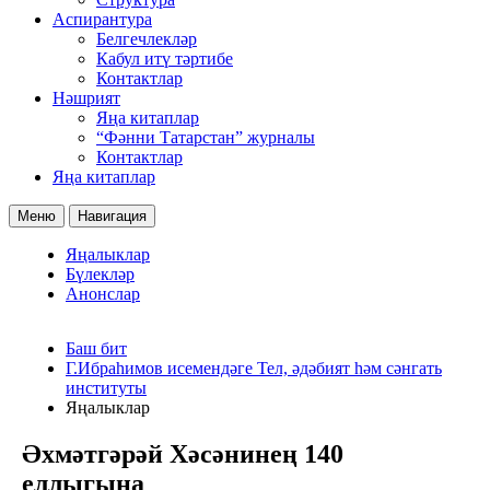
Аспирантура
Белгечлекләр
Кабул итү тәртибе
Контактлар
Нәшрият
Яңа китаплар
“Фәнни Татарстан” журналы
Контактлар
Яңа китаплар
Меню
Навигация
Яңалыклар
Бүлекләр
Анонслар
Баш бит
Г.Ибраһимов исемендәге Тел, әдәбият һәм сәнгать
институты
Яңалыклар
Әхмәтгәрәй Хәсәнинең 140
еллыгына