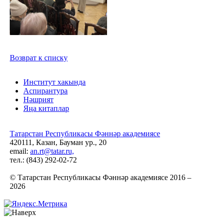
Возврат к списку
Институт хакында
Аспирантура
Нәшрият
Яңа китаплар
Татарстан Республикасы Фәннәр академиясе
420111, Казан, Бауман ур., 20
email:
an.rt@tatar.ru,
тел.: (843) 292-02-72
© Татарстан Республикасы Фәннәр академиясе 2016 –
2026