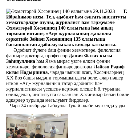
29.11.2023
Г.
Ибраһимов исем. Тел, әдәбият һәм сәнгать институты
хезмәткәрләре язучы, журналист һәм тәрҗемәче
Әхмәтгәрәй Хәсәнинең 140 еллыгына һәм аның
тормыш иптәше, «Аң» журналының җаваплы
сәркатибе Зәйнәп Хәсәниянең 135 еллыгына
багышланган әдәби-музыкаль кичәдә катнашты.
Әдәбият бүлеге баш фәнни хезмәткәре, филология
фәннәре докторы, профессор
Дания Фатих кызы
Заһидуллина
һәм Язма мирас үзәге өлкән фәнни
хезмәткәре, филология фәннәре докторы
Ләйсән Рәдиф
кызы Надыршина
, чарада чыгыш ясап, Хәсәниләрнең
ХХ йөз башы мәдәни тормышындагы роле, алар нәшер
иткән «Аң» журналының татар әдәбияты һәм
журналистикасы үсешенә керткән өлеше һ.б. турында
сөйләделәр, институтта сакланган Хәсәниләр белән бәйле
ядкярләр турында мәгълүмат бирделәр.
Чара 24 ноябрьдә Габдулла Тукай әдәби музеенда узды.