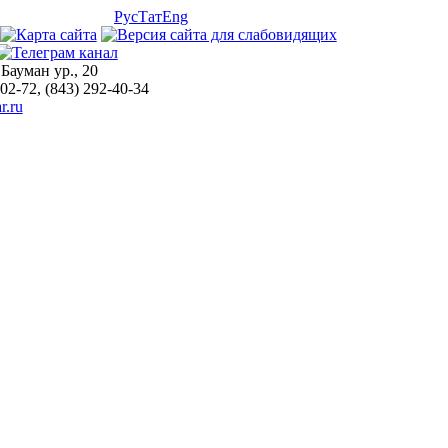
Рус
Тат
Eng
 Бауман ур., 20
-02-72, (843) 292-40-34
r.ru