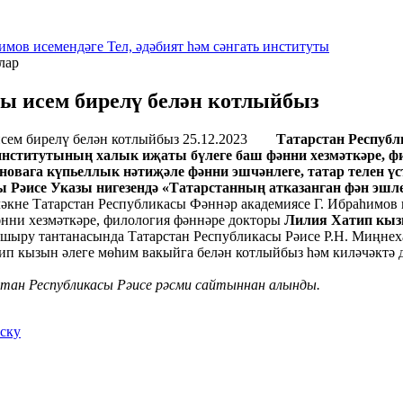
имов исемендәге Тел, әдәбият һәм сәнгать институты
лар
ы исем бирелү белән котлыйбыз
25.12.2023
Татарстан Республ
 институтының халык иҗаты бүлеге баш фәнни хезмәткәре, 
вага күпьеллык нәтиҗәле фәнни эшчәнлеге, татар телен үст
 Рәисе Указы нигезендә «Татарстанның атказанган фән эшле
е Татарстан Республикасы Фәннәр академиясе Г. Ибраһимов ис
әнни хезмәткәре, филология фәннәре докторы
Лилия Хатип кы
пшыру тантанасында Татарстан Республикасы Рәисе Р.Н. Миңне
кызын әлеге мөһим вакыйга белән котлыйбыз һәм киләчәктә дә
ан Республикасы Рәисе рәсми сайтыннан алынды.
иску