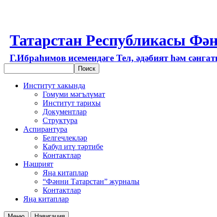
Татарстан Республикасы Фән
Г.Ибраһимов исемендәге Тел, әдәбият һәм сәнга
Институт хакында
Гомуми мәгълүмат
Институт тарихы
Документлар
Структура
Аспирантура
Белгечлекләр
Кабул итү тәртибе
Контактлар
Нәшрият
Яңа китаплар
“Фәнни Татарстан” журналы
Контактлар
Яңа китаплар
Меню
Навигация