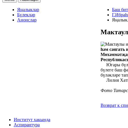
Яңалыклар
Баш бит
Бүлекләр
Г.Ибраһ
Анонслар
Яңалык
Мактаул
һәм сәнгать
Мөхәммәтҗано
Республикасы
Югары бүләкн
бүлеге баш ф
бүләкләре та
Лилия Хатип 
Фото Татарст
Возврат к сп
Институт хакында
Аспирантура