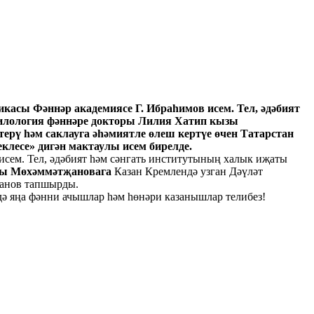
икасы Фәннәр академиясе Г. Ибраһимов исем. Тел, әдәбият
филология фәннәре докторы Лилия Хатип кызы
ерү һәм саклауга әһәмиятле өлеш кертүе өчен Татарстан
клесе» дигән мактаулы исем бирелде.
ем. Тел, әдәбият һәм сәнгать институтының халык иҗаты
зы Мөхәммәтҗановага
Казан Кремлендә узган Дәүләт
ханов тапшырды.
 яңа фәнни ачышлар һәм һөнәри казанышлар телибез!