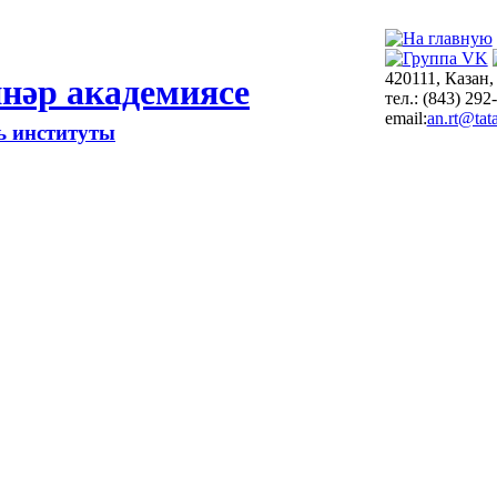
420111, Казан,
нәр академиясе
тел.: (843) 292
email:
an.rt@tata
ть институты