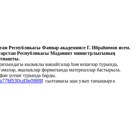
тан Республикасы Фәннәр академиясе Г. Ибраһимов исем.
Татарстан Республикасы Мәдәният министрлыгының
атнашты.
тарихындагы кызыклы вакыйгалар һәм кешеләр турында,
ңгәмәләр, яңалыклар форматында материаллар бастырыла.
фән үсеше турында барды.
aa77fd530cd3e0989f
сылтамасы аша узып танышырга