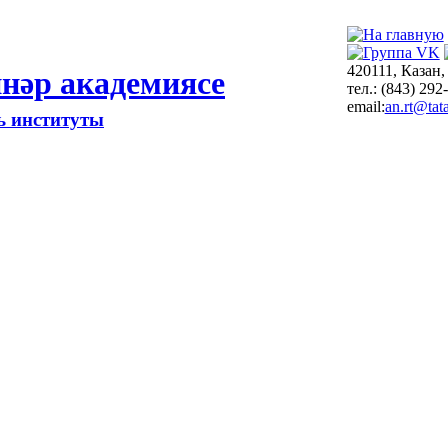
420111, Казан,
нәр академиясе
тел.: (843) 292
email:
an.rt@tata
ть институты