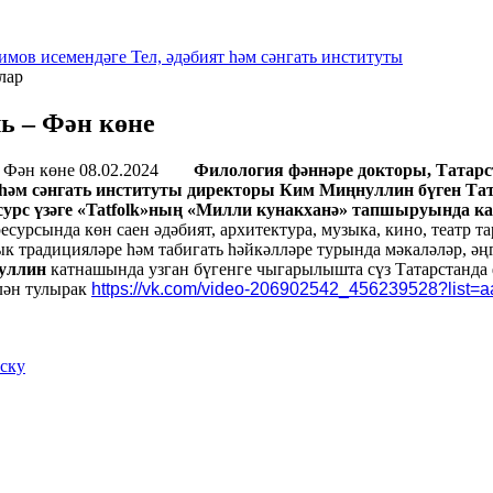
имов исемендәге Тел, әдәбият һәм сәнгать институты
лар
ь – Фән көне
08.02.2024
Филология фәннәре докторы, Татарс
т һәм сәнгать институты директоры Ким Миңнуллин бүген 
сурс үзәге «Tatfolk»ның «Милли кунакханә» тапшыруында к
сурсында көн саен әдәбият, архитектура, музыка, кино, театр 
ык традицияләре һәм табигать һәйкәлләре турында мәкаләләр, ә
уллин
катнашында узган бүгенге чыгарылышта сүз Татарстанда 
ән тулырак
https://vk.com/video-206902542_456239528?list=
иску