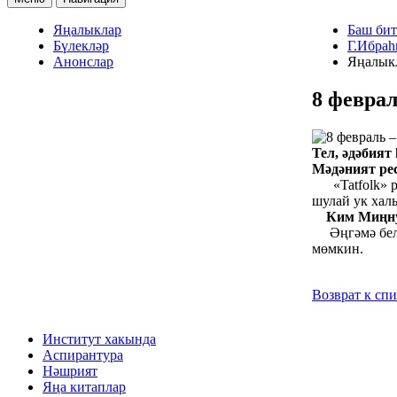
Яңалыклар
Баш бит
Бүлекләр
Г.Ибраһ
Анонслар
Яңалык
8 феврал
Тел, әдәбия
Мәдәният ре
«Tatfolk» ре
шулай ук хал
Ким Миңн
Әңгәмә бел
мөмкин.
Возврат к сп
Институт хакында
Аспирантура
Нәшрият
Яңа китаплар