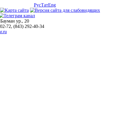
Рус
Тат
Eng
 Бауман ур., 20
-02-72, (843) 292-40-34
r.ru