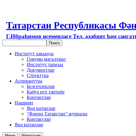
Татарстан Республикасы Фән
Г.Ибраһимов исемендәге Тел, әдәбият һәм сәнга
Институт хакында
Гомуми мәгълүмат
Институт тарихы
Документлар
Структура
Аспирантура
Белгечлекләр
Кабул итү тәртибе
Контактлар
Нәшрият
Яңа китаплар
“Фәнни Татарстан” журналы
Контактлар
Яңа китаплар
Меню
Навигация