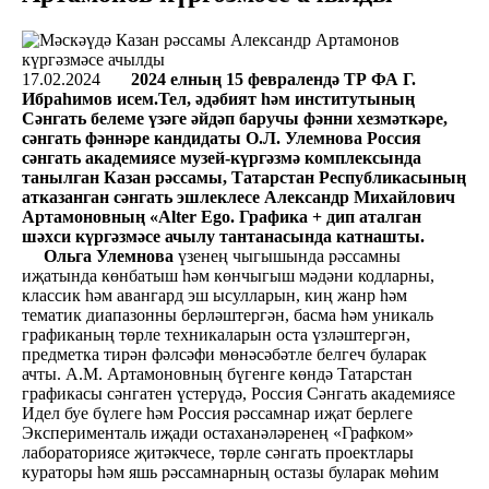
17.02.2024
2024 елның 15 февралендә ТР ФА Г.
Ибраһимов исем.Тел, әдәбият һәм институтының
Сәнгать белеме үзәге әйдәп баручы фәнни хезмәткәре,
сәнгать фәннәре кандидаты О.Л. Улемнова Россия
сәнгать академиясе музей-күргәзмә комплексында
танылган Казан рәссамы, Татарстан Республикасының
атказанган сәнгать эшлеклесе Александр Михайлович
Артамоновның «Alter Ego. Графика + дип аталган
шәхси күргәзмәсе ачылу тантанасында катнашты.
Ольга Улемнова
үзенең чыгышында рәссамны
иҗатында көнбатыш һәм көнчыгыш мәдәни кодларны,
классик һәм авангард эш ысулларын, киң жанр һәм
тематик диапазонны берләштергән, басма һәм уникаль
графиканың төрле техникаларын оста үзләштергән,
предметка тирән фәлсәфи мөнәсәбәтле белгеч буларак
ачты. А.М. Артамоновның бүгенге көндә Татарстан
графикасы сәнгатен үстерүдә, Россия Сәнгать академиясе
Идел буе бүлеге һәм Россия рәссамнар иҗат берлеге
Эксперименталь иҗади остаханәләренең «Графком»
лабораториясе җитәкчесе, төрле сәнгать проектлары
кураторы һәм яшь рәссамнарның остазы буларак мөһим