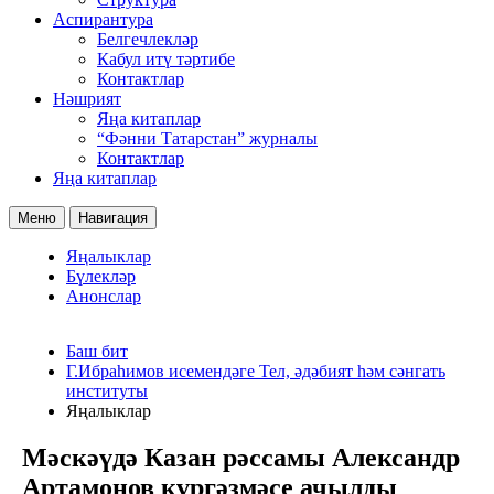
Аспирантура
Белгечлекләр
Кабул итү тәртибе
Контактлар
Нәшрият
Яңа китаплар
“Фәнни Татарстан” журналы
Контактлар
Яңа китаплар
Меню
Навигация
Яңалыклар
Бүлекләр
Анонслар
Баш бит
Г.Ибраһимов исемендәге Тел, әдәбият һәм сәнгать
институты
Яңалыклар
Мәскәүдә Казан рәссамы Александр
Артамонов күргәзмәсе ачылды