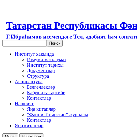
Татарстан Республикасы Фән
Г.Ибраһимов исемендәге Тел, әдәбият һәм сәнга
Институт хакында
Гомуми мәгълүмат
Институт тарихы
Документлар
Структура
Аспирантура
Белгечлекләр
Кабул итү тәртибе
Контактлар
Нәшрият
Яңа китаплар
“Фәнни Татарстан” журналы
Контактлар
Яңа китаплар
Меню
Навигация