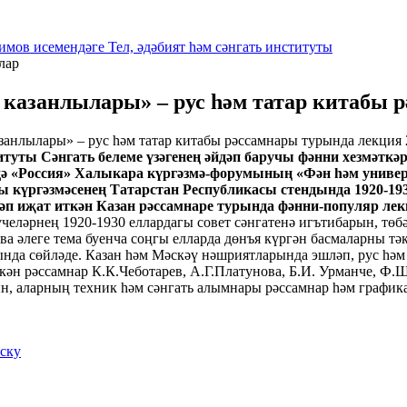
имов исемендәге Тел, әдәбият һәм сәнгать институты
лар
 казанлылары» – рус һәм татар китабы 
итуты Сәнгать белеме үзәгенең әйдәп баручы фәнни хезмәткә
дә «Россия» Халыкара күргәзмә-форумының «Фән һәм униве
күргәзмәсенең Татарстан Республикасы стендында 1920-1930
әп иҗат иткән Казан рәссамнаре турында фәнни-популяр ле
әрнең 1920-1930 еллардагы совет сәнгатенә игътибарын, төбәк 
а әлеге тема буенча соңгы елларда дөнъя күргән басмаларны тә
нда сөйләде. Казан һәм Мәскәү нәшриятларында эшләп, рус һәм 
ткән рәссамнар К.К.Чеботарев, А.Г.Платунова, Б.И. Урманче, Ф
ын, аларның техник һәм сәнгать алымнары рәссамнар һәм график
иску