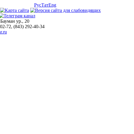
Рус
Тат
Eng
 Бауман ур., 20
-02-72, (843) 292-40-34
r.ru