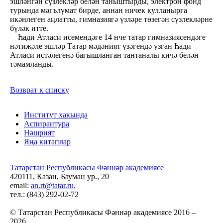
эшләнгән сүзлекләр белән таныштырды, электрон фонд
турында мәгълүмат бирде, аннан ничек кулланырга
икәнлеген аңлатты, гимназиягә үзләре төзегән сүзлекләрне
бүләк итте.
Һади Атласи исемендәге 14 нче татар гимназиясендәге
нәтиҗәле эшләр Татар мәдәният үзәгендә узган Һади
Атласи истәлегенә багышланган тантаналы кичә белән
тәмамланды.
Возврат к списку
Институт хакында
Аспирантура
Нәшрият
Яңа китаплар
Татарстан Республикасы Фәннәр академиясе
420111, Казан, Бауман ур., 20
email:
an.rt@tatar.ru,
тел.: (843) 292-02-72
© Татарстан Республикасы Фәннәр академиясе 2016 –
2026