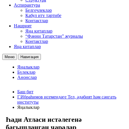
Аспирантура
Белгечлекләр
Кабул итү тәртибе
Контактлар
Нәшрият
Яңа китаплар
“Фәнни Татарстан” журналы
Контактлар
Яңа китаплар
Меню
Навигация
Яңалыклар
Бүлекләр
Анонслар
Баш бит
Г.Ибраһимов исемендәге Тел, әдәбият һәм сәнгать
институты
Яңалыклар
Һади Атласи истәлегенә
багышланган чаралар