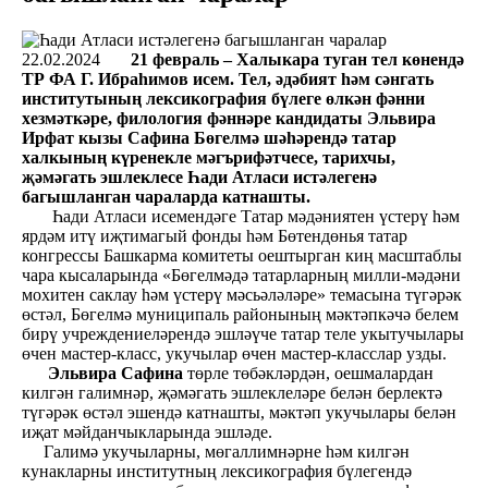
22.02.2024
21 февраль – Халыкара туган тел көнендә
ТР ФА Г. Ибраһимов исем. Тел, әдәбият һәм сәнгать
институтының лексикография бүлеге өлкән фәнни
хезмәткәре, филология фәннәре кандидаты Эльвира
Ирфат кызы Сафина Бөгелмә шәһәрендә татар
халкының күренекле мәгърифәтчесе, тарихчы,
җәмәгать эшлеклесе Һади Атласи истәлегенә
багышланган чараларда катнашты.
Һади Атласи исемендәге Татар мәдәниятен үстерү һәм
ярдәм итү иҗтимагый фонды һәм Бөтендөнья татар
конгрессы Башкарма комитеты оештырган киң масштаблы
чара кысаларында «Бөгелмәдә татарларның милли-мәдәни
мохитен саклау һәм үстерү мәсьәләләре» темасына түгәрәк
өстәл, Бөгелмә муниципаль районының мәктәпкәчә белем
бирү учреждениеләрендә эшләүче татар теле укытучылары
өчен мастер-класс, укучылар өчен мастер-класслар узды.
Эльвира Сафина
төрле төбәкләрдән, оешмалардан
килгән галимнәр, җәмәгать эшлеклеләре белән берлектә
түгәрәк өстәл эшендә катнашты, мәктәп укучылары белән
иҗат мәйданчыкларында эшләде.
Галимә укучыларны, мөгаллимнәрне һәм килгән
кунакларны институтның лексикография бүлегендә