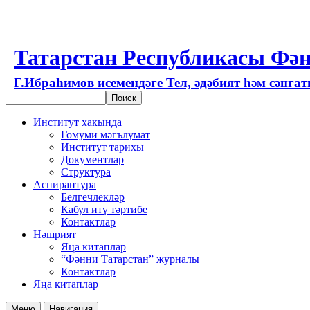
Татарстан Республикасы Фән
Г.Ибраһимов исемендәге Тел, әдәбият һәм сәнга
Институт хакында
Гомуми мәгълүмат
Институт тарихы
Документлар
Структура
Аспирантура
Белгечлекләр
Кабул итү тәртибе
Контактлар
Нәшрият
Яңа китаплар
“Фәнни Татарстан” журналы
Контактлар
Яңа китаплар
Меню
Навигация