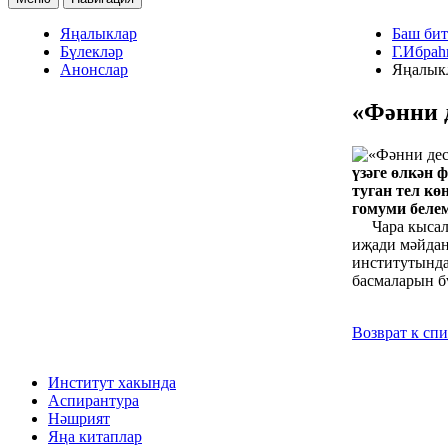
Яңалыклар
Баш бит
Бүлекләр
Г.Ибраһ
Анонслар
Яңалык
«Фәнни 
үзәге өлкән
туган тел к
гомуми беле
Чара кысал
иҗади мәйдан
институтында
басмаларын б
Возврат к сп
Институт хакында
Аспирантура
Нәшрият
Яңа китаплар