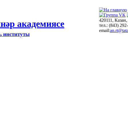
420111, Казан,
нәр академиясе
тел.: (843) 292
email:
an.rt@tata
ть институты