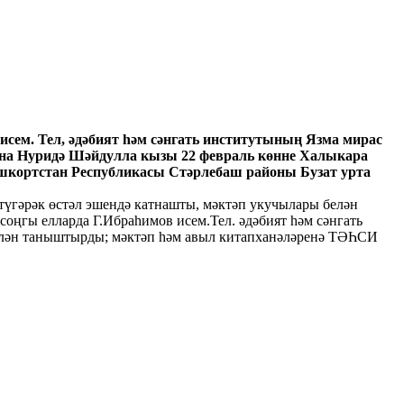
сем. Тел, әдәбият һәм сәнгать институтының Язма мирас
лина Нуридә Шәйдулла кызы 22 февраль көнне Халыкара
шкортстан Республикасы Стәрлебаш районы Бузат урта
түгәрәк өстәл эшендә катнашты, мәктәп укучылары белән
ңгы елларда Г.Ибраһимов исем.Тел. әдәбият һәм сәнгать
белән таныштырды; мәктәп һәм авыл китапханәләренә ТӘҺСИ