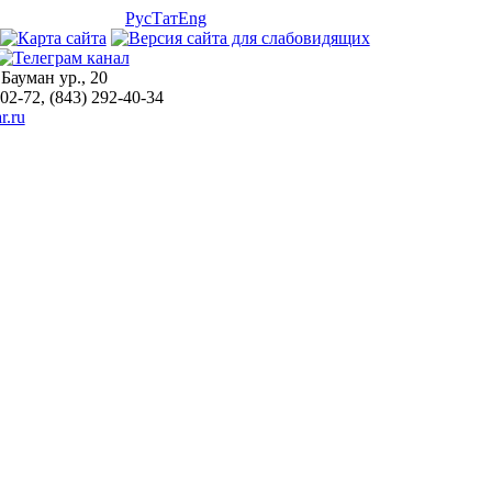
Рус
Тат
Eng
 Бауман ур., 20
-02-72, (843) 292-40-34
r.ru