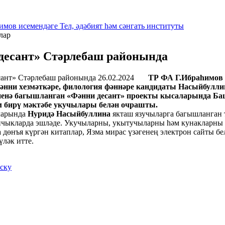
имов исемендәге Тел, әдәбият һәм сәнгать институты
лар
десант» Стәрлебаш районында
26.02.2024
ТР ФА Г.Ибраһимов и
 фәнни хезмәткәре, филология фәннәре кандидаты Насыйбул
өненә багышланган «Фәнни десант» проекты кысаларында Ба
м бирү мәктәбе укучылары белән очрашты.
арында
Нуридә Насыйбуллина
якташ язучыларга багышланган 
чыкларда эшләде. Укучыларны, укытучыларны һәм кунакларны со
 дөнъя күргән китаплар, Язма мирас үзәгенең электрон сайты 
үләк итте.
иску