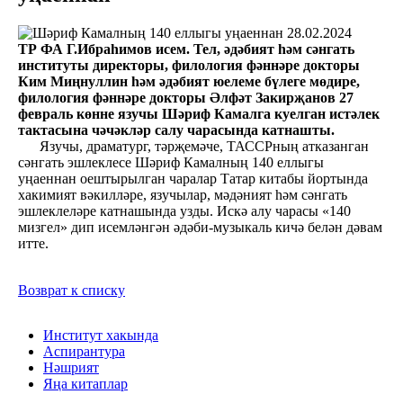
28.02.2024
ТР ФА Г.Ибраһимов исем. Тел, әдәбият һәм сәнгать
институты директоры, филология фәннәре докторы
Ким Миңнуллин һәм әдәбият юелеме бүлеге мөдире,
филология фәннәре докторы Әлфәт Закирҗанов 27
февраль көнне язучы Шәриф Камалга куелган истәлек
тактасына чәчәкләр салу чарасында катнашты.
Язучы, драматург, тәрҗемәче, ТАССРның атказанган
сәнгать эшлеклесе Шәриф Камалның 140 еллыгы
уңаеннан оештырылган чаралар Татар китабы йортында
хакимият вәкилләре, язучылар, мәдәният һәм сәнгать
эшлеклеләре катнашында узды. Искә алу чарасы «140
мизгел» дип исемләнгән әдәби-музыкаль кичә белән дәвам
итте.
Возврат к списку
Институт хакында
Аспирантура
Нәшрият
Яңа китаплар