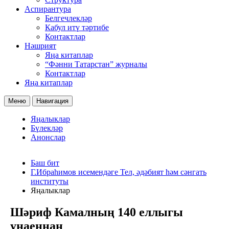
Аспирантура
Белгечлекләр
Кабул итү тәртибе
Контактлар
Нәшрият
Яңа китаплар
“Фәнни Татарстан” журналы
Контактлар
Яңа китаплар
Меню
Навигация
Яңалыклар
Бүлекләр
Анонслар
Баш бит
Г.Ибраһимов исемендәге Тел, әдәбият һәм сәнгать
институты
Яңалыклар
Шәриф Камалның 140 еллыгы
уңаеннан