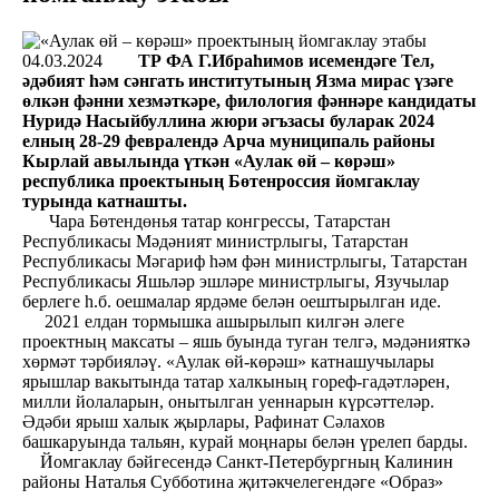
04.03.2024
ТР ФА Г.Ибраһимов исемендәге Тел,
әдәбият һәм сәнгать институтының Язма мирас үзәге
өлкән фәнни хезмәткәре, филология фәннәре кандидаты
Нуридә Насыйбуллина жюри әгъзасы буларак 2024
елның 28-29 февралендә Арча муниципаль районы
Кырлай авылында үткән «Аулак өй – көрәш»
республика проектының Бөтенроссия йомгаклау
турында катнашты.
Чара Бөтендөнья татар конгрессы, Татарстан
Республикасы Мәдәният министрлыгы, Татарстан
Республикасы Мәгариф һәм фән министрлыгы, Татарстан
Республикасы Яшьләр эшләре министрлыгы, Язучылар
берлеге һ.б. оешмалар ярдәме белән оештырылган иде.
2021 елдан тормышка ашырылып килгән әлеге
проектның максаты – яшь буында туган телгә, мәдәнияткә
хөрмәт тәрбияләү. «Аулак өй-көрәш» катнашучылары
ярышлар вакытында татар халкының гореф-гадәтләрен,
милли йолаларын, онытылган уеннарын күрсәттеләр.
Әдәби ярыш халык җырлары, Рафинат Сәлахов
башкаруында тальян, курай моңнары белән үрелеп барды.
Йомгаклау бәйгесендә Санкт-Петербургның Калинин
районы Наталья Субботина җитәкчелегендәге «Образ»