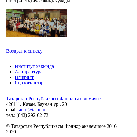
шигъри студиясе җиңү яулады.
Возврат к списку
Институт хакында
Аспирантура
Нәшрият
Яңа китаплар
Татарстан Республикасы Фәннәр академиясе
420111, Казан, Бауман ур., 20
email:
an.rt@tatar.ru,
тел.: (843) 292-02-72
© Татарстан Республикасы Фәннәр академиясе 2016 –
2026