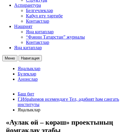
Аспирантура
Белгечлекләр
Кабул итү тәртибе
Контактлар
Нәшрият
Яңа китаплар
“Фәнни Татарстан” журналы
Контактлар
Яңа китаплар
Меню
Навигация
Яңалыклар
Бүлекләр
Анонслар
Баш бит
Г.Ибраһимов исемендәге Тел, әдәбият һәм сәнгать
институты
Яңалыклар
«Аулак өй – көрәш» проектының
йомгаклау этабы