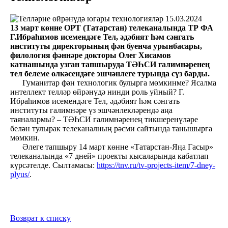
15.03.2024
13 март көнне ОРТ (Татарстан) телеканалында ТР ФА
Г.Ибраһимов исемендәге Тел, әдәбият һәм сәнгать
институты директорының фән буенча урынбасары,
филология фәннәре докторы Олег Хисамов
катнашында узган тапшыруда ТӘҺСИ галимнәренең
тел белеме өлкәсендәге эшчәнлеге турында сүз барды.
Гуманитар фән технологик булырга мөмкинме? Ясалма
интеллект телләр өйрәнүдә нинди роль уйный? Г.
Ибраһимов исемендәге Тел, әдәбият һәм сәнгать
институты галимнәре үз эшчәнлекләрендә аңа
таяналармы? – ТӘҺСИ галимнәренең тикшеренүләре
белән тулырак телеканалның рәсми сайтында танышырга
мөмкин.
Әлеге тапшыру 14 март көнне «Татарстан-Яңа Гасыр»
телеканалында «7 дней» проекты кысаларында кабатлап
күрсәтелде. Сылтамасы:
https://tnv.ru/tv-projects-item/7-dney-
plyus/
.
Возврат к списку