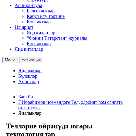
Аспирантура
Белгечлекләр
Кабул итү тәртибе
Контактлар
Нәшрият
Яңа китаплар
“Фәнни Татарстан” журналы
Контактлар
Яңа китаплар
Меню
Навигация
Яңалыклар
Бүлекләр
Анонслар
Баш бит
Г.Ибраһимов исемендәге Тел, әдәбият һәм сәнгать
институты
Яңалыклар
Телләрне өйрәнүдә югары
технологияләр